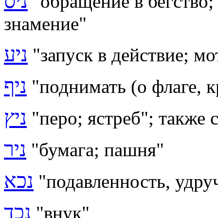
ניס
"обращение в бегство; 
знамение"
ניע
"запуск в действие; мо
ניף
"поднимать (о флаге, к
ניץ
"перо; ястреб"; также 
ניר
"бумага; пашня"
נכא
"
подавленность, удру
נכד
"внук"