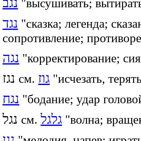
נגב
"высушивать; вытирать
נגד
"сказка; легенда; сказ
сопротивление; противоре
נגה
"
корректирование; си
גוז
נגז
см.
"исчезать, терят
נגח
"
бодание; удар головой
גלגל
נגל
см.
"волна; враще
נגן
"мелодия, напев; игра