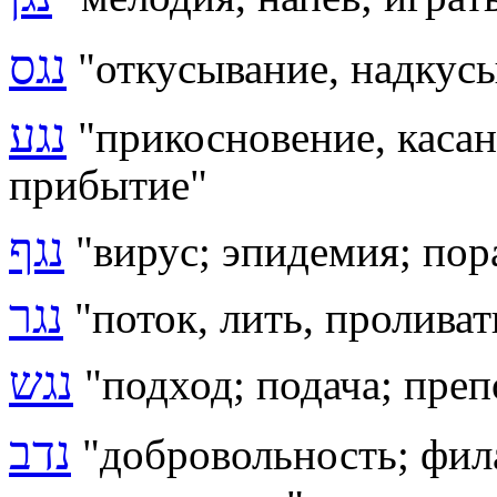
נגס
"
откусывание, надкус
נגע
"прикосновение, касан
прибытие"
נגף
"вирус; эпидемия; пор
נגר
"
поток, лить, проливат
נגש
"подход;
подача; пре
נדב
"добровольность; фил