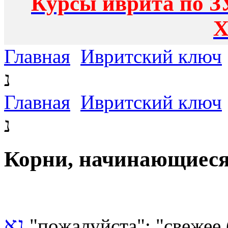
Курсы иврита по З
Х
Главная
Ивритский ключ
נ
Главная
Ивритский ключ
נ
נא
"
пожалуйста
"; "свежее