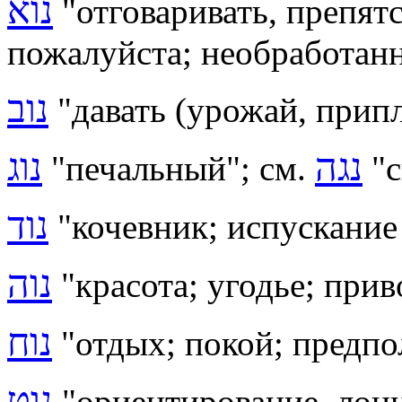
נוא
"
отговаривать, препят
пожалуйста;
необработанн
נוב
"давать (урожай, прип
נגה
נוג
"
печальный
"; см.
"
נוד
"кочевник; испускание
נוה
"
красота
;
угодье; прив
נוח
"отдых; покой; предпо
נוט
"
ориентирование, лоц