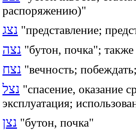
распоряжению)
"
נצג
"представление; предс
נצה
"бутон, почка"; также
נצח
"
вечность; побеждать
נצל
"спасение, оказание 
эксплуатация; использова
נצן
"бутон, почка"