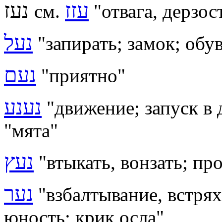
עזז
נעז
см.
"
отвага, дерзос
נעל
"запирать; замок; обув
נעם
"
приятно
"
נענע
"движение; запуск в 
"мята"
נעץ
"втыкать, вонзать; пр
נער
"взбалтывание, встрях
юность; крик осла"