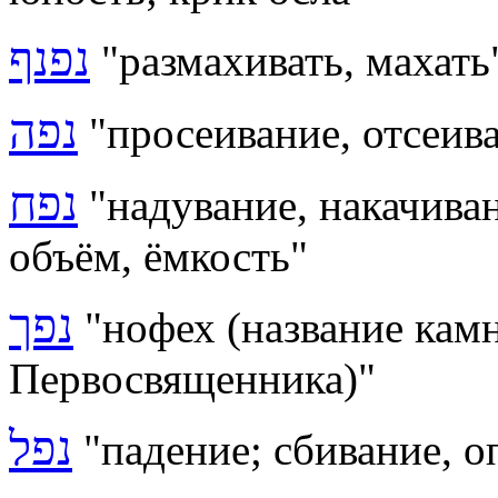
נפנף
"размахивать, махать
נפה
"
просеивание, отсеив
נפח
"надувание, накачиван
объём, ёмкость"
נפך
"
нофех (название кам
Первосвященника)"
נפל
"падение; сбивание, 