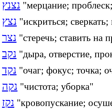
נצנץ
"
мерцание; проблеск
נצץ
"
искриться; сверкать;
נצר
"
стеречь; ставить на 
נקב
"дыра, отверстие, про
נקד
"очаг; фокус; точка; о
נקה
"чистота; уборка"
נקז
"кровопускание;
осуше