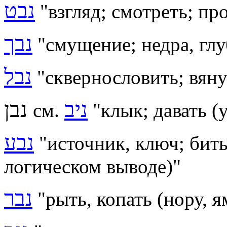
נבט
"взгляд; смотреть; пр
נבך
"смущение; недра, гл
נבל
"сквернословить; вяну
ניב
נבן
см.
"клык; давать (
נבע
"
источник, ключ; бит
логическом выводе)
"
נבר
"
рыть, копать (нору, 