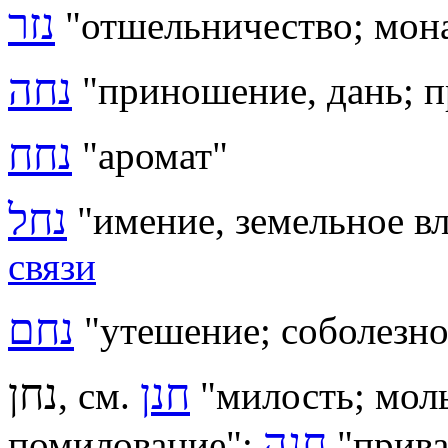
נזר
"отшельничество; мон
נחה
"приношение, дань; 
נחח
"аромат"
נחל
"имение, земельное в
связи
נחם
"утешение; соболезн
חנן
נחן
, см.
"милость; мол
חנה
помилование";
"прива