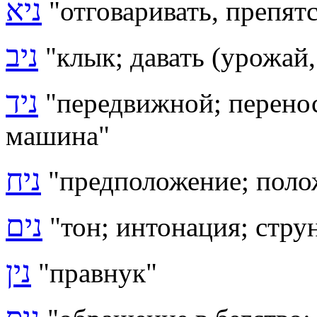
ניא
"
отговаривать, препят
ניב
"клык; давать (урожай,
ניד
"
передвижной; перено
машина
"
ניח
"предположение; поло
נים
"
тон; интонация; стру
נין
"правнук"