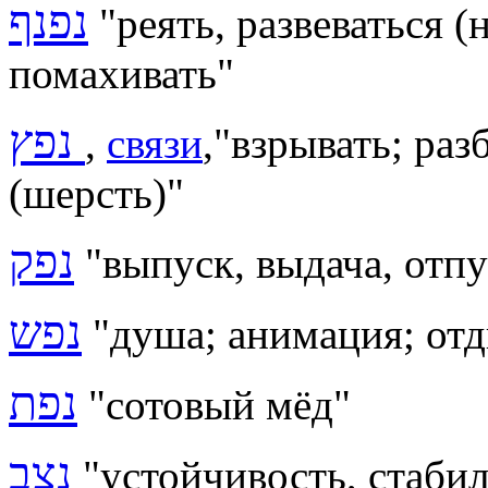
נפנף
"реять, развеваться (
помахивать"
נפץ
,
связи
,"взрывать; раз
(шерсть)"
נפק
"выпуск, выдача, отпу
נפש
"душа; анимация; от
נפת
"
сотовый мёд
"
נצב
"устойчивость,
стаби