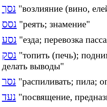
נסך
"
возлияние (вино, еле
נסס
"реять; знамение"
נסע
"езда; перевозка пасс
נסק
"топить (печь); подни
делать выводы"
נסר
"распиливать; пила; о
נעד
"посвящение, предназ