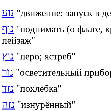
נוע
"движение; запуск в де
נוף
"поднимать (о флаге, к
пейзаж"
נוץ
"перо; ястреб"
נור
"осветительный прибор
נזד
"похлёбка"
נזה
"изнурённый"