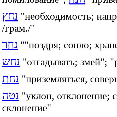
נחץ
"
необходимость;
напр
/грам./"
נחר
"
"ноздря; сопло; храп
נחש
"отгадывать; змей"; 
נחת
"приземляться, совер
נטה
"уклон, отклонение; 
склонение"