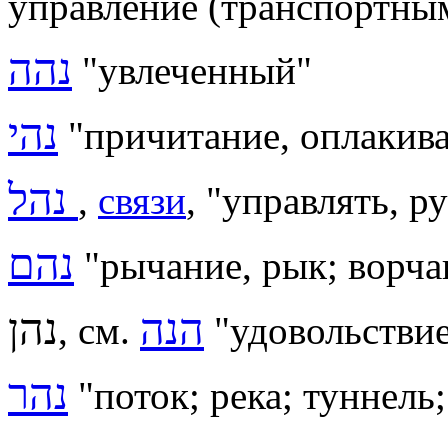
управление (транспортны
נהה
"
увлеченный"
נהי
"причитание, оплакив
נהל
,
связи
, "управлять, р
נהם
"
рычание, рык; ворча
הנה
נהן
, см.
"удовольствие
נהר
"поток; река;
туннель