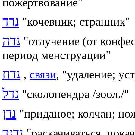
пожертвование"
נדד
"кочевник; странник"
נדה
"отлучение (от конфе
период менструации"
נדח
,
связи
,
"удаление; ус
נדל
"
сколопендра /зоол./"
נדן
"приданое; колчан; но
נדנד
"
раскачиваться, покач