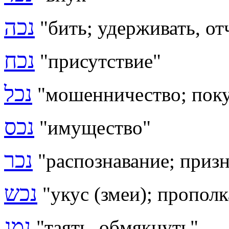
נכה
"бить; удерживать, от
נכח
"присутствие"
נכל
"
мошенничество; поку
נכס
"имущество"
נכר
"распознавание; приз
נכש
"укус (змеи); прополк
נמג
"таять, обмякнуть"