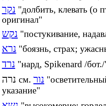
נקר
"
долбить, клевать (о 
оригинал"
נקש
"постукивание, нада
נרא
"боязнь, страх; ужас
נרד
"
нард, Spikenard /бот./
נור
נרה
см.
"осветительны
указание"
נשא
"высокомерие; гордел