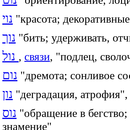
נוי
"
красота
;
декоративные
נוך
"бить; удерживать, отч
נול
,
связи
, "подлец, своло
נום
"
дремота; сонливое со
נון
"
деградация, атрофия", 
נוס
"обращение в бегство; 
знамение"