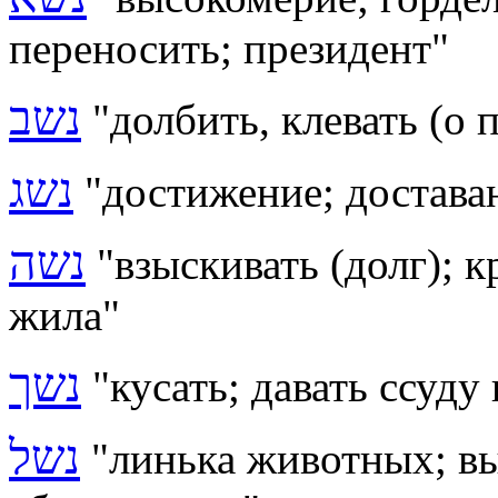
переносить; президент"
נשב
"долбить, клевать (о 
נשג
"достижение; достава
נשה
"
взыскивать (долг); 
жила
"
נשך
"кусать; давать ссуду
נשל
"линька животных; в