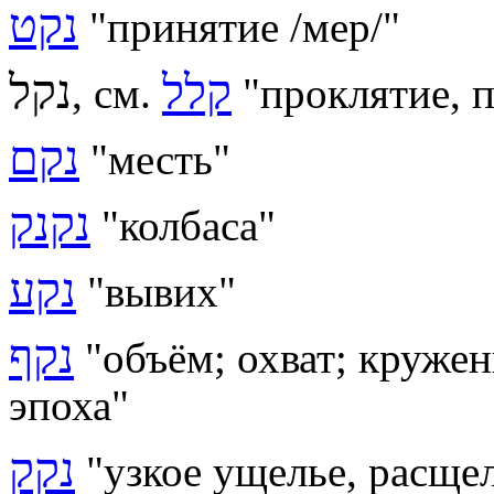
נקט
"
принятие /мер/"
קלל
נקל
, см.
"проклятие, 
נקם
"месть"
נקנק
"колбаса"
נקע
"вывих"
נקף
"объём; охват; кружен
эпоха"
נקק
"
узкое ущелье, расще