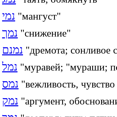
נמי
"мангуст"
נמך
"снижение"
נמנם
"
дремота; сонливое 
נמל
"муравей;
"мураши; по
נמס
"вежливость, чувство 
נמק
"аргумент, обосновани