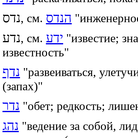
הנדס
נדס
, см.
"инженерное
ידע
נדע
, см.
"известие; зн
известность"
נדף
"развеиваться, улетуч
(запах)"
נדר
"
обет; редкость; лише
נהג
"ведение за собой, ли