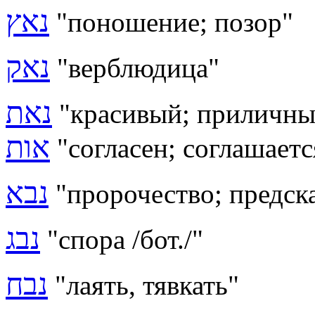
נאץ
"поношение; позор"
נאק
"верблюдица"
נאת
"
красивый; приличный
אות
"согласен; соглашает
נבא
"пророчество; предск
נבג
"спора /бот./"
נבח
"лаять, тявкать"