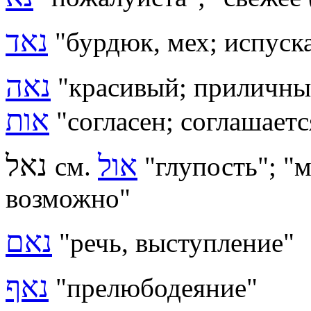
נאד
"бурдюк, мех; испуск
נאה
"
красивый; приличный
אות
"
согласен; соглашает
אול
נאל
см.
"глупость"; "
возможно"
נאם
"речь, выступление"
נאף
"прелюбодеяние"