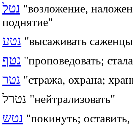
נטל
"
возложение, наложе
поднятие"
נטע
"высаживать саженцы
נטף
"проповедовать
; стал
נטר
"стража, охрана; хран
נטרל
"нейтрализовать"
נטש
"покинуть; оставить,