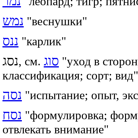
נמר
"леопард; тигр; пятн
נמש
"веснушки"
ננס
"карлик"
סוג
נסג
, см.
"уход в сторон
классификация; сорт; вид
נסה
"испытание; опыт, эк
נסח
"формулировка; формул
отвлекать внимание"