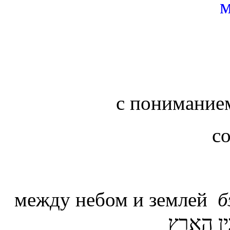
с понимани
с
между небом и землей
б
ין הארץ