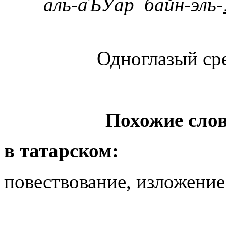
аль-аЪ
Уар байн-эль-
Одноглазый сре
Похожие слов
в татарском:
повествование, изложение