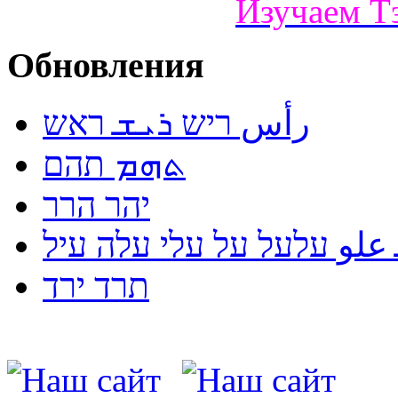
Изучаем Т
Обновления
رأس ריש ܪܝܫ ראש
ܬܗܡ תהם
יהר הרר
لو עלעל על עלי עלה עיל
תרד ירד