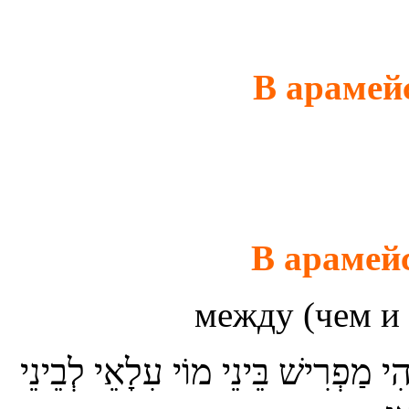
В арамей
В арамей
между (чем и
ִי מַפְרִישׁ בֵּינֵי מוֹי עִלָאֵי לְבֵינֵי