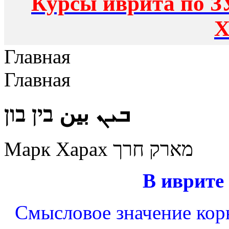
Курсы иврита по З
Х
Главная
Главная
ܒܝܢ بين בין בון
Марк Харах מארק חרך
В иврите
Смысловое значение корн