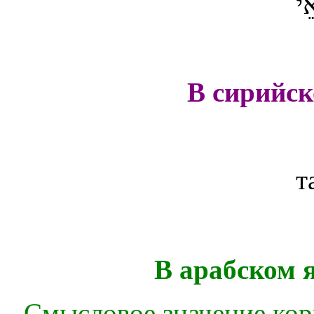
ֵי
В сирийс
т
В арабском я
Смысловое значение корн