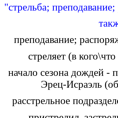
"стрельба; преподавание;
преподавание; распоря
начало сезона дождей - 
Эрец-Исраэль (об
расcтрельное подразде
пристрелил, застре