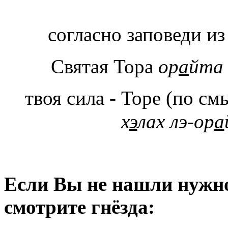
согласно заповеди и
Святая Тора
ор
а
йта
твоя сила - Торе (по см
х
э
лах лэ-ор
а
Если Вы не нашли нужное
смотрите гнёзда: