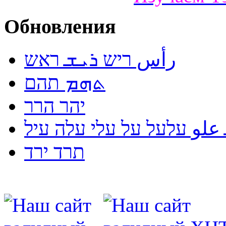
Обновления
رأس ריש ܪܝܫ ראש
ܬܗܡ תהם
יהר הרר
لو עלעל על עלי עלה עיל
תרד ירד