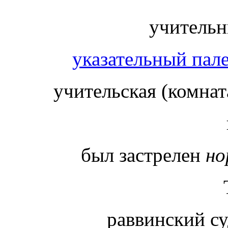
учитель
указательный пал
учительская (комна
был застрелен
но
раввинский с