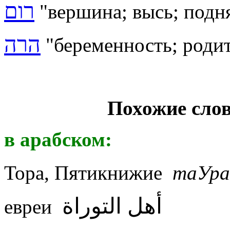
רום
"вершина; высь; подн
הרה
"
беременность; роди
Похожие слов
в арабском:
Тора, Пятикнижие
таУра
أهل التوراة
евреи