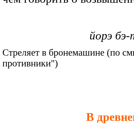
йорэ бэ
Стреляет в бронемашине (по смыс
противники")
В древн