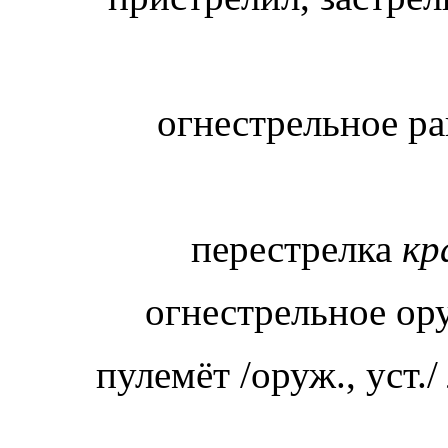
огнестрельное р
перестрелка
кр
огнестрельное о
пулемёт /оруж., уст./