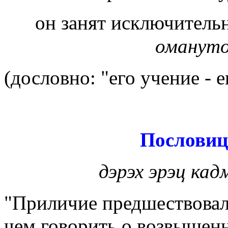
он занят исключитель
оманут
(дословно: "его учение - 
Пословиц
дэрэх эрэц ка
"Приличие предшествовал
чем говорить о возвышенн