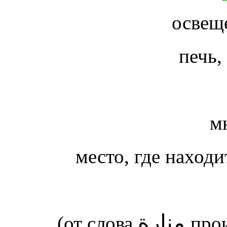
освещ
печь,
м
место, где наход
منارة
(от слова
про