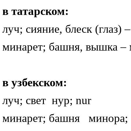
в татарском:
луч; сияние, блеск (глаз) 
минарет; башня, вышка –
в узбекском:
луч; свет нур; nur
минарет; башня минора; 