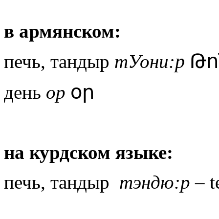
в армянском:
р
Թո
печь, тандыр
тУони:
օր
день
ор
на курдском языке:
печь, тандыр
тэндю:р
– t