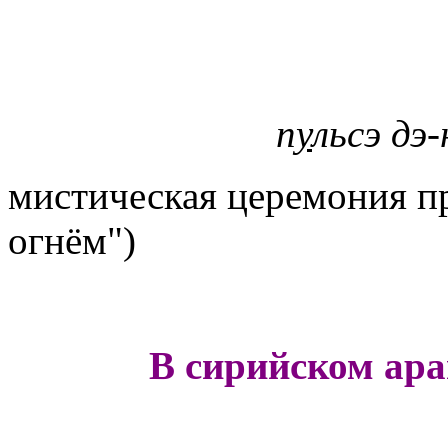
п
у
льсэ дэ-
мистическая церемония пр
огнём")
В сирийском ара