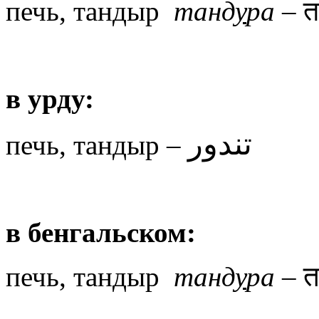
печь, тандыр
танд
у
ра
– तन
в урду:
تندور
печь, тандыр –
в бенгальском:
त
печь, тандыр
танд
у
ра
–