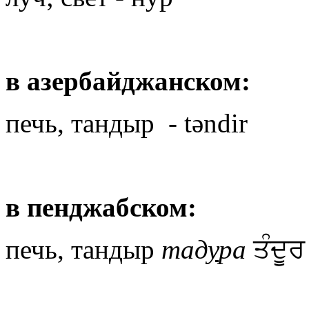
в азербайджанском:
печь, тандыр - təndir
в пенджабском:
печь, тандыр
тад
у
ра
ਤੰਦੂਰ