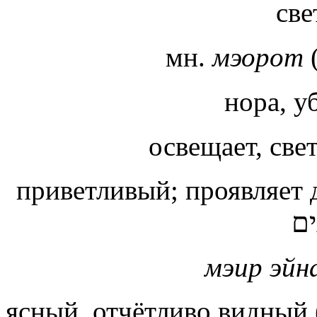
све
мн.
мэорот
нора, 
освещает, све
приветливый;
проявляет
ים
мэир эй
ясный, отчётливо видный 