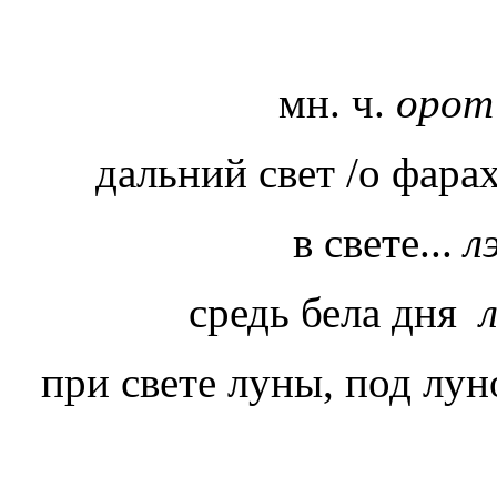
мн. ч.
оро
дальний свет /о фара
в свете...
л
средь бела дня
при свете луны, под лу