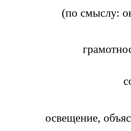
(по смыслу: он
грамотнос
с
освещение, объя