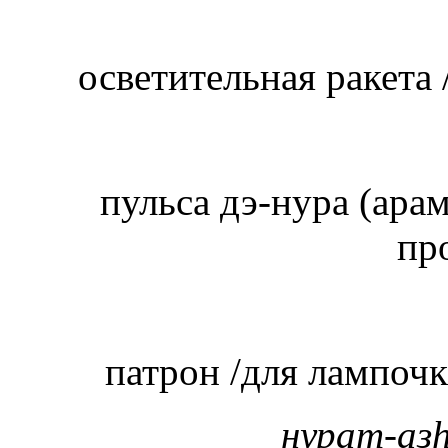
осветительная ракета 
пульса дэ-нура
(арам
пр
патрон /для лампочки
нурат-аз