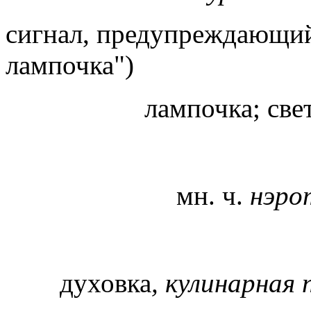
сигнал, предупреждающий
лампочка")
лампочка; све
мн. ч.
нэр
духовка
, кулинарная