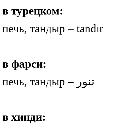
в турецком:
печь, тандыр – tandır
в фарси:
печь, тандыр – تنور
в хинди: