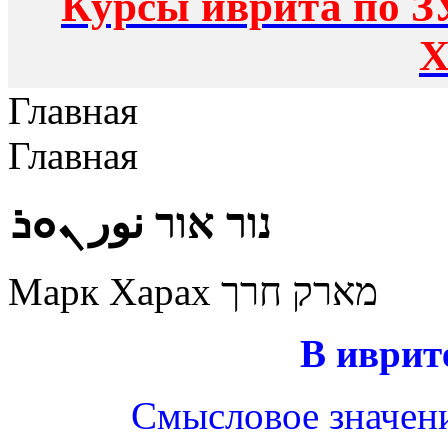
Курсы иврита по З
Х
Главная
Главная
נור אור نور ܢܘܪ
Марк Харах מארק חרך
В иврит
Смысловое значение