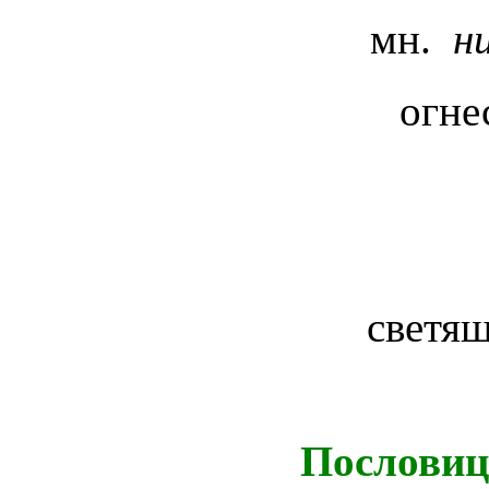
мн.
н
огне
светя
Пословиц