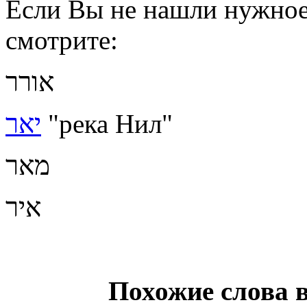
Если Вы не нашли нужное 
смотрите:
אורר
יאר
"река Нил"
מאר
איר
Похожие слова 