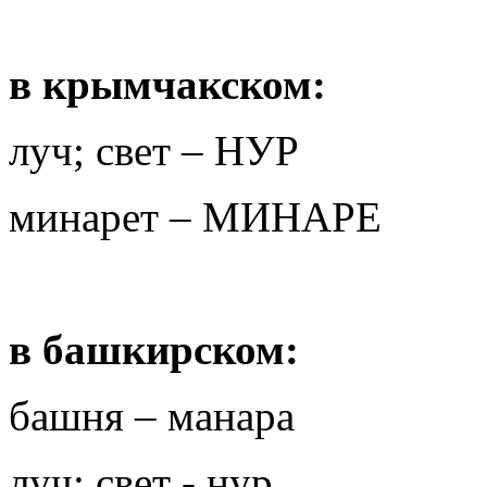
в крымчакском:
луч; свет – НУР
минарет – МИНАРЕ
в башкирском:
башня – манара
луч; свет - нур