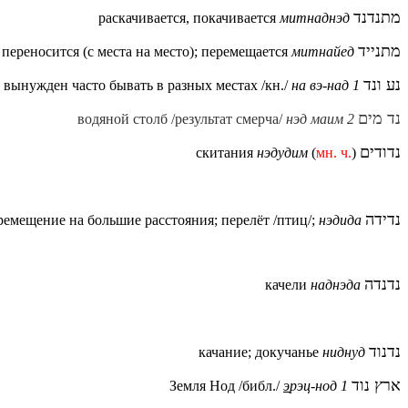
מתנדנד
раскачивается, покачивается
митнаднэд
מתנייד
переносится (с места на место); перемещается
митнайед
נע ונד
 вынужден часто бывать в разных местах /кн./
на вэ-над 1
נד מים
водяной столб /результат смерча/
нэд маим 2
נדודים
скитания
нэдудим
(
мн. ч.
)
נדידה
ремещение на большие расстояния; перелёт /птиц/;
нэдида
נדנדה
качели
наднэда
נדנוד
качание; докучанье
ниднуд
ארץ נוד
Земля Нод /библ./
э
рэц-нод 1