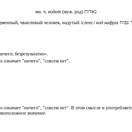
נאדות
мн. ч.
нодот
(муж. род)
 נפוח
дменный, чванливый человек, надутый /сленг./
нод наф
у
ах
ичего; безрезультатно».
буквально означает "ничего", "совсем нет".
Скорее всего נאדה происходит от испанского nada, что б
тивоположное значение.