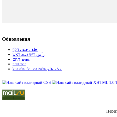
Обновления
خلف حلف חלף
رأس ריש ܪܝܫ ראש
ܬܗܡ תהם
יהר הרר
ܥܠܝ علو עלעל על עלי עלה עיל
Переп