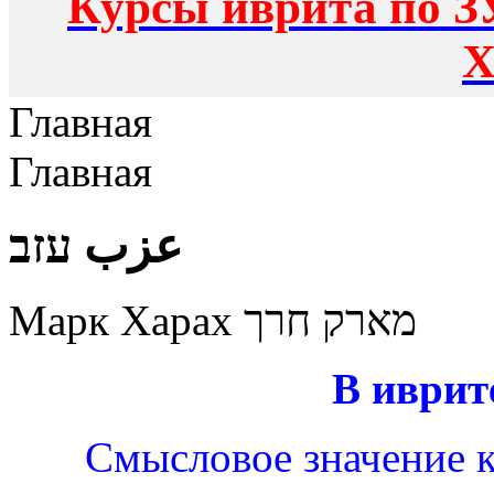
Курсы иврита по З
Х
Главная
Главная
عزب עזב
Марк Харах מארק חרך
В иврит
Смысловое значение к