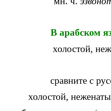
мн. ч.
эзвоно
В арабском я
холостой, не
сравните с ру
холостой, неженаты