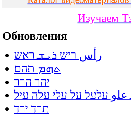
Изучаем Т
Обновления
رأس ריש ܪܝܫ ראש
ܬܗܡ תהם
יהר הרר
لو עלעל על עלי עלה עיל
תרד ירד