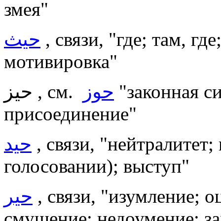
змея"
حيث
, связи, "где; там, гд
мотивировка"
حيز , см.
حوز
"законная си
присоединение"
حيد
, связи, "нейтралитет;
голосовании); выступ"
حير
, связи, "изумление; о
смущение; недоумение; за