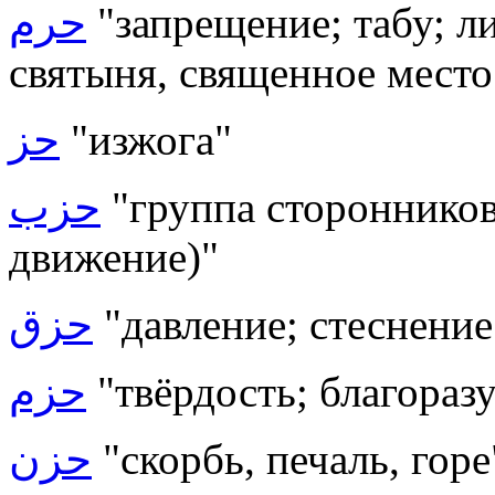
حرم
"запрещение; табу; л
святыня, священное место
حز
"изжога"
حزب
"группа сторонников 
движение)"
حزق
"давление; стеснение
حزم
"твёрдость; благоразу
حزن
"скорбь, печаль, горе