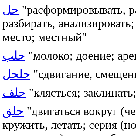
حل
"расформировывать, ра
разбирать, анализировать;
место; местный"
حلب
"молоко; доение; аре
حلحل
"сдвигание, смещен
حلف
"клясться; заклинать
حلق
"двигаться вокруг (чег
кружить, летать; серия (н