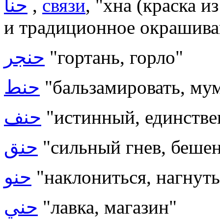
حنأ
,
связи
, "хна (краска 
и традиционное окрашиван
حنجر
"гортань, горло"
حنط
"бальзамировать, му
حنف
"истинный, единстве
حنق
"сильный гнев, бешен
حنو
"наклониться, нагнуть
حني
"лавка, магазин"