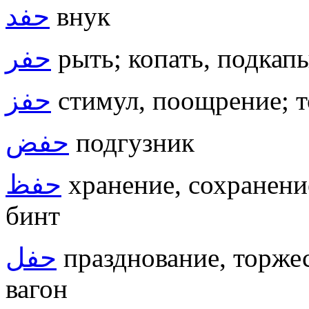
حفد
внук
حفر
рыть; копать, подкапы
حفز
стимул, поощрение; то
حفض
подгузник
حفظ
хранение, сохранени
бинт
حفل
празднование, торжест
вагон