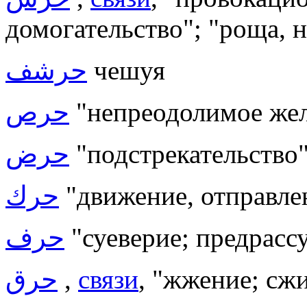
домогательство"; "роща, 
حرشف
чешуя
حرص
"непреодолимое жел
حرض
"подстрекательство
حرك
"движение, отправлен
حرف
"суеверие; предрассу
حرق
,
связи
, "жжение; сж