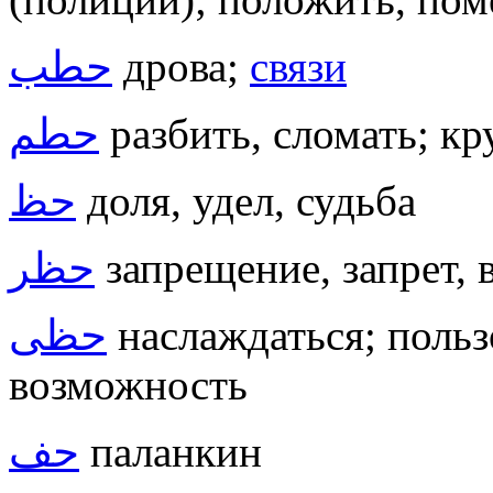
حطب
дрова
;
связи
حطم
разбить, сломать; к
حظ
доля, удел, судьба
حظر
запрещение, запрет,
حظى
наслаждаться; польз
возможность
حف
паланкин