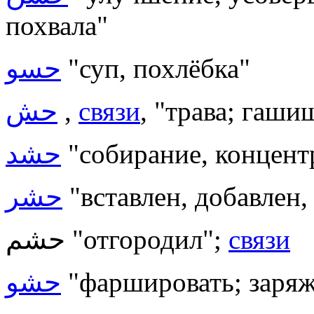
похвала"
حسو
"суп, похлёбка"
حش
,
связи
, "трава; гаши
حشد
"собирание, концент
حشر
"вставлен, добавлен,
حشم "отгородил";
связи
حشو
"фаршировать; заряж