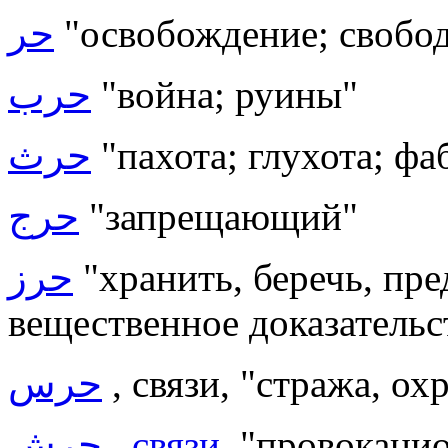
حر
"освобождение; свобод
حرب
"война; руины"
حرث
"пахота; глухота; фа
حرج
"запрещающий"
حرز
"хранить, беречь, пре
вещественное доказательс
حرس
, связи, "стража, ох
حرش
,
связи
, "провокаци