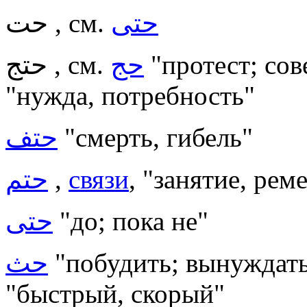
حتى
حت , см.
حتج , см.
حج
"протест; со
"нужда, потребность"
حتف
"смерть, гибель"
حتم
,
связи
, "занятие, рем
حتى
"до; пока не"
حث
"побудить; вынуждать
"быстрый, скорый"