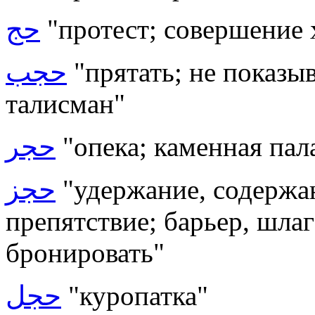
حج
"протест; совершение 
حجب
"прятать; не показыв
талисман"
حجر
"опека; каменная пал
حجز
"удержание, содержан
препятствие; барьер, шлаг
бронировать"
حجل
"куропатка"