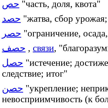
حص
"часть, доля, квота"
حصد
"жатва, сбор урожая;
حصر
"ограничение, осада,
حصف
,
связи
, "благоразу
حصل
"истечение; достижен
следствие; итог"
حصن
"укрепление;
неприк
невосприимчивость (к бол