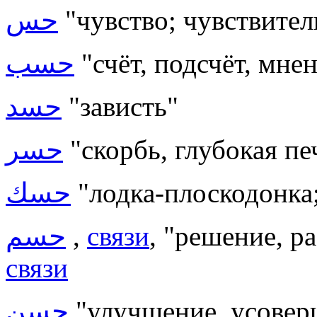
حس
"чувство; чувствител
حسب
"счёт, подсчёт, мне
حسد
"зависть"
حسر
"скорбь, глубокая пе
حسك
"лодка-плоскодонка;
حسم
,
связи
, "решение, р
связи
حسن
"улучшение, усовер