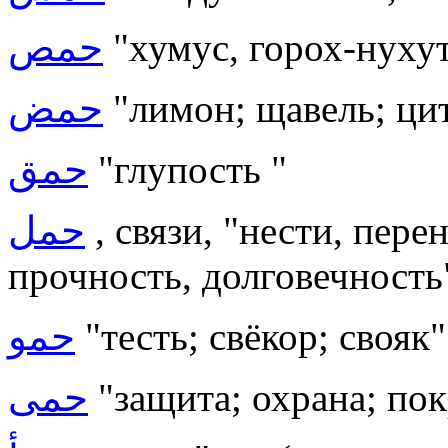
حمص
"хумус, горох-нуху
حمض
"лимон; щавель; ци
حمق
"глупость
"
حمل
, связи, "нести, пере
прочность, долговечность
حمو
"тесть; свёкор; свояк"
حمى
"защита; охрана; по