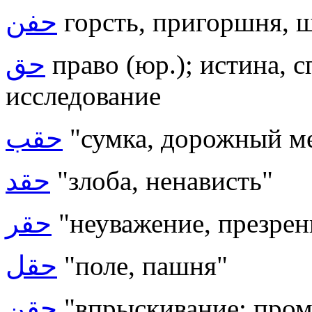
حفن
горсть, пригоршня, 
حق
право (юр.); истина, с
исследование
حقب
"сумка, дорожный м
حقد
"злоба, ненависть"
حقر
"неуважение, презрен
حقل
"поле, пашня"
حقن
"впрыскивание; пром