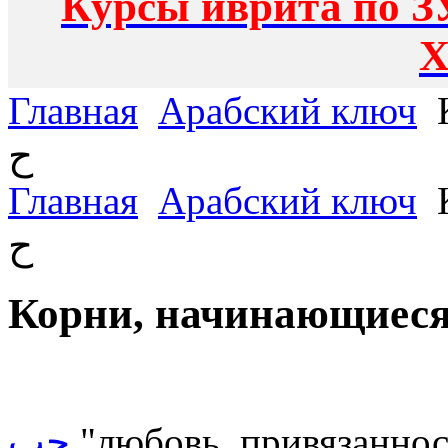
Курсы иврита по З
Х
Главная
Арабский ключ
К
ح
Главная
Арабский ключ
К
ح
حب
"любовь, привязанност