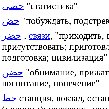
حصى
"статистика"
حض
"побуждать, подстрек
حضر
,
связи
, "приходить, 
присутствовать; приготовл
подготовка; цивилизация"
حضن
"обнимание, прижати
воспитание, попечение"
حط
станция, вокзал, остан
(полиции); положить, пом