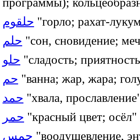
программы); кольцеобраз
حلقوم
"горло; рахат-луку
حلم
"сон, сновидение; меч
حلو
"сладость; приятность
حم
"ванна; жар, жара; гол
حمد
"хвала, прославление
حمر
"красный цвет; осёл"
حمس
"воодушевление, эн