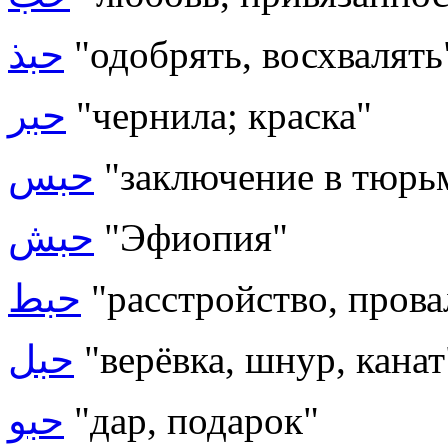
حبذ
"одобрять, восхвалять
حبر
"чернила; краска"
حبس
"заключение в тюрьм
حبش
"Эфиопия"
حبط
"расстройство, прова
حبل
"верёвка, шнур, канат
حبو
"дар, подарок"