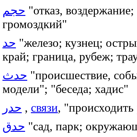
حجم
"отказ, воздержание;
громоздкий"
حد
"железо; кузнец; остры
край; граница, рубеж; тра
حدث
"происшествие, собы
модели"; "беседа; хадис"
حدر
,
связи
, "происходить
حدق
"сад, парк; окружаю