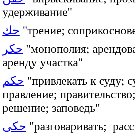
удерживание"
حك
"трение; соприкоснов
حكر
"монополия; арендова
аренду участка"
حكم
"привлекать к суду; с
правление; правительство
решение; заповедь"
حكى
"разговаривать; расс