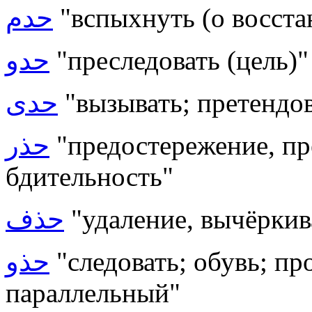
حدم
"вспыхнуть (о восстан
حدو
"преследовать (цель)"
حدى
"вызывать; претендов
حذر
"предостережение, пр
бдительность"
حذف
"удаление, вычёркив
حذو
"следовать; обувь; п
параллельный"