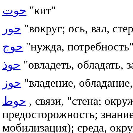
حوت
"кит"
حور
"вокруг; ось, вал, сте
حوج
"нужда, потребность
حوذ
"овладеть, обладать, з
حوز
"владение, обладание,
حوط
, связи, "стена; окру
предосторожность; знание
мобилизация); среда, окр