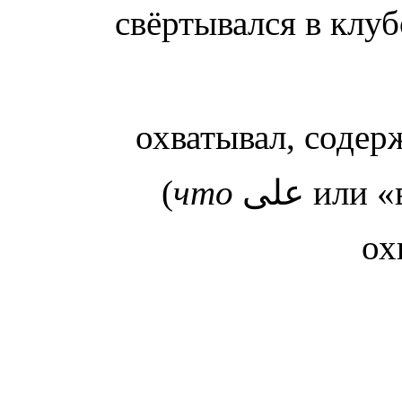
свёртывался в клу
охватывал, содер
(
что
على ил
ох