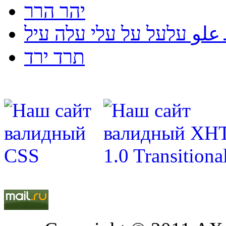
יהר הרר
لو עלעל על עלי עלה עיל
תרד ירד