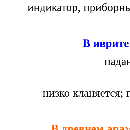
индикатор, приборны
В иврите
падан
низко кланяется;