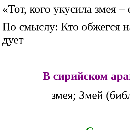
«Тот, кого укусила змея – 
По смыслу: Кто обжегся н
дует
В сирийском ара
змея; Змей (би