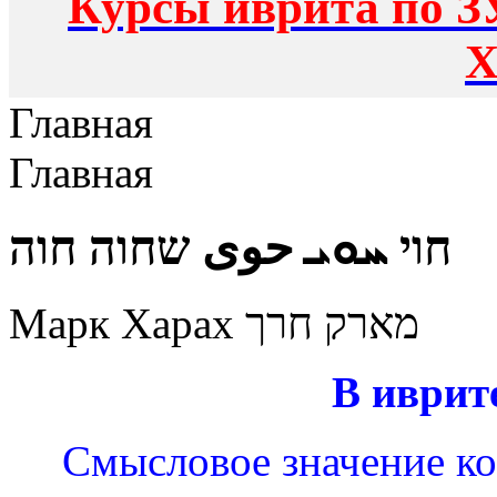
Курсы иврита по З
Х
Главная
Главная
חוי ܚܘܝ حوى שחוה חוה
Марк Харах מארק חרך
В иврит
Смысловое значение кор