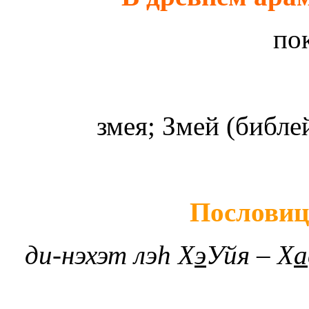
по
змея; Змей (библ
Пословиц
ди-нэхэт лэ
h
Х
э
Уйя – Х
а