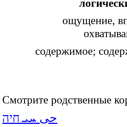
логическ
ощущение, вп
охватыв
содержимое; содер
Смотрите родственные ко
حى ܚܝ חיה