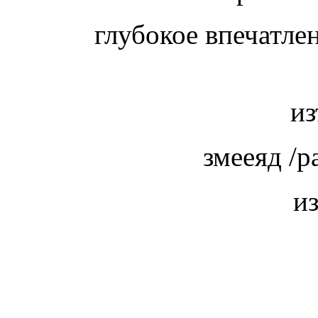
глубокое впечатле
из
змееяд /р
и