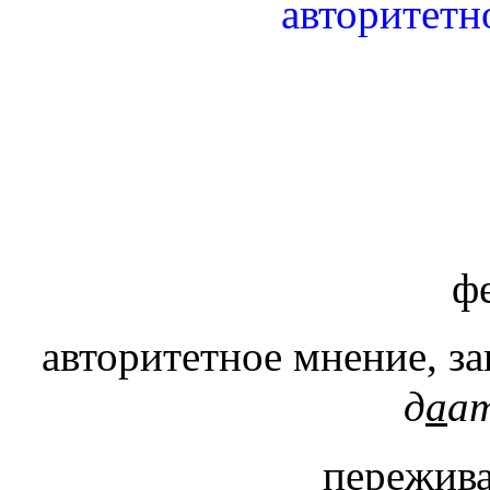
авторитетн
ф
авторитетное мнение, з
д
а
а
пережива