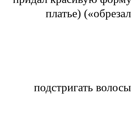
платье) («обрез
подстригать волосы