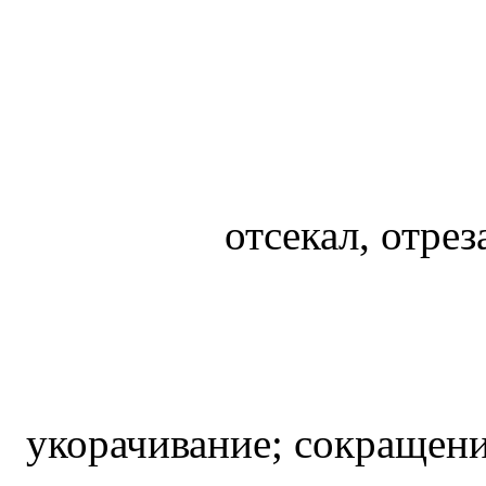
отсекал, отре
укорачивание; сокращен