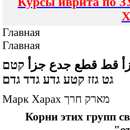
Курсы иврита по З
Х
Главная
Главная
أ قط قطع جدع جزأ קטם
גט גזז קטע גדע גדד גדם
Марк Харах מארק חרך
Корни этих групп с
"о