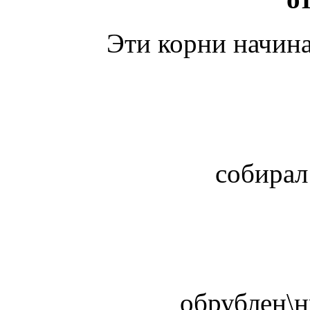
Эти корни начин
собирал
обрублен\н