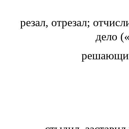
резал, отрезал; отчисл
дело (
решающи
стыдил, заставил