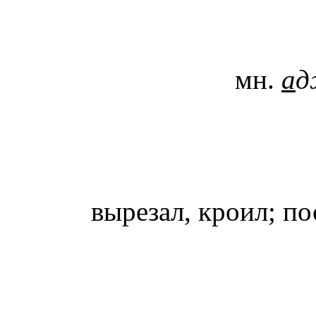
мн.
а
д
вырезал, кроил; п