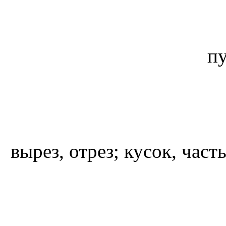
п
вырез, отрез; кусок, час