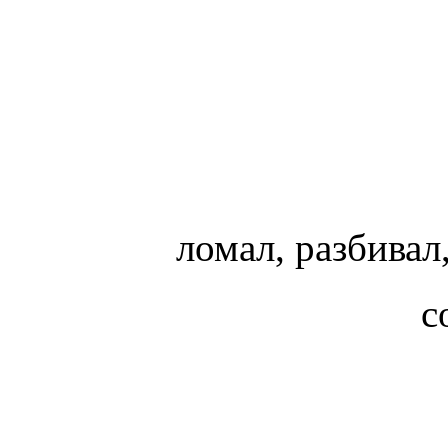
ломал, разбива
с