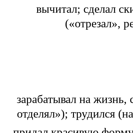
вычитал; сделал ск
(«отрезал», 
зарабатывал на жизнь, 
отделял»); трудился (н
придал красивую форму/