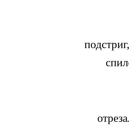
подстриг
спил
отреза