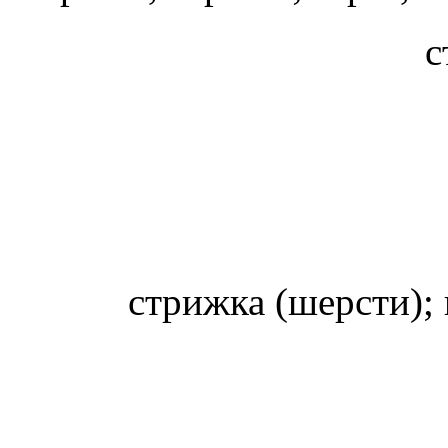
с
стрижка (шерсти);