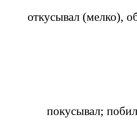
откусывал (мелко), 
покусывал; поби