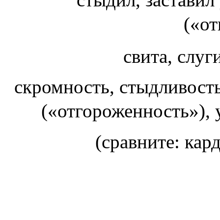
(«о
свита, слуг
скромность, стыдливость
(«отгороженность»),
(сравните:
кар