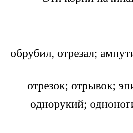
обрубил, отрезал; ампут
отрезок; отрывок; э
однорукий; одноног