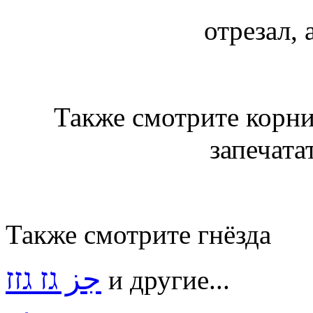
отрезал,
Также смотрите корн
запечата
Также смотрите гнёзда
جز גז גזז
и другие...