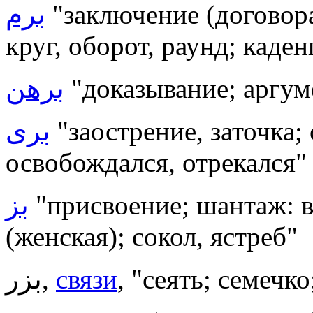
برم
"заключение (договора
круг, оборот, раунд; каде
برهن
"доказывание; аргум
برى
"заострение, заточка;
освобождался, отрекался"
بز
"присвоение; шантаж: в
(женская); сокол, ястреб"
بزر,
связи
, "сеять; семечк