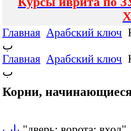
Курсы иврита по З
Х
Главная
Арабский ключ
К
ب
Главная
Арабский ключ
К
ب
باب
"дверь; ворота; вход"