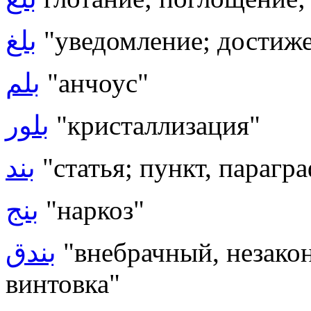
بلغ
"уведомление; достиже
بلم
"анчоус"
بلور
"кристаллизация"
بند
"статья; пункт, парагр
بنج
"наркоз"
بندق
"внебрачный, незако
винтовка"