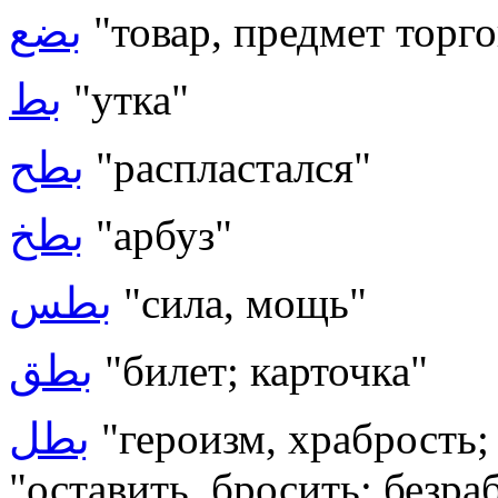
بضع
"товар, предмет торг
بط
"утка"
بطح
"распластался"
بطخ
"арбуз"
بطس
"сила, мощь"
بطق
"билет; карточка"
بطل
"героизм, храбрость;
"оставить, бросить; безра