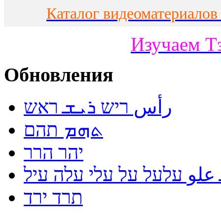
Каталог видеоматериалов
Изучаем Т
Обновления
رأس ריש ܪܝܫ ראש
ܬܗܡ תהם
יהר הרר
لو עלעל על עלי עלה עיל
תרד ירד