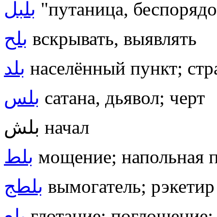
بلبل
"путаница, беспорядо
بلح
вскрывать, выявлять
بلد
населённый пункт; стра
بلس
сатана, дьявол; черт
بلش начал
بلط
мощение; напольная 
بلطج
вымогатель; рэкетир
بلع
глотание; поглощение;