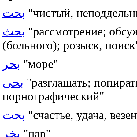
بحت
"чистый, неподдель
بحث
"рассмотрение; обсуж
(больного); розыск, поиск
بحر
"море"
بحى
"разглашать; попира
порнографический"
بخت
"счастье, удача, везе
بخر
"пар"