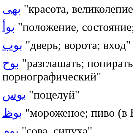
بهى
"красота, великолепие,
بوأ
"положение, состояние
بوب
"дверь; ворота; вход"
بوح
"разглашать; попират
порнографический"
بوس
"поцелуй"
بوظ
"мороженое; пиво (в 
بوم
"сова, сипуха"