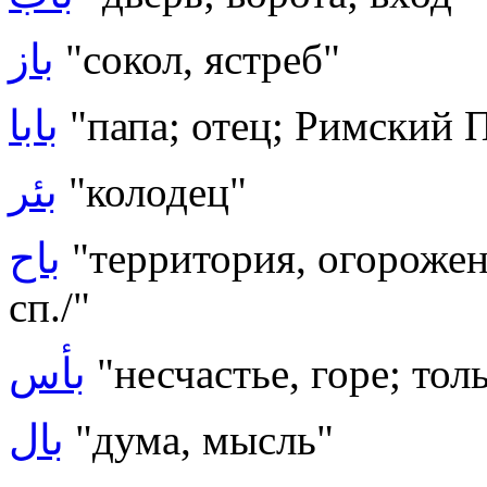
باز
"сокол, ястреб"
بابا
"папа; отец; Римский 
بئر
"колодец"
باح
"
территория, огорожен
сп./
"
بأس
"несчастье, горе; тол
بال
"дума, мысль"