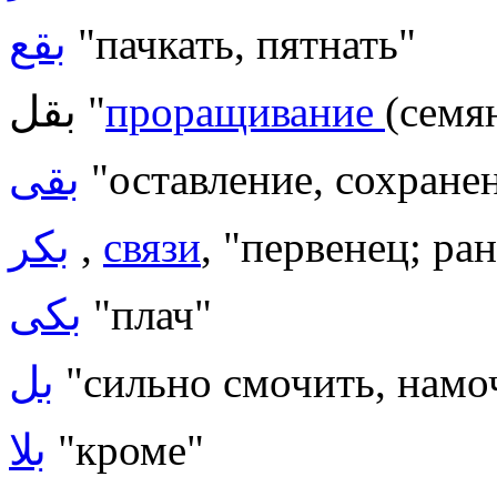
بقع
"пачкать, пятнать"
بقل "
проращивание
(семян
بقى
"оставление, сохране
بكر
,
связи
, "первенец; ра
بكى
"плач"
بل
"сильно смочить, намо
بلا
"кроме"