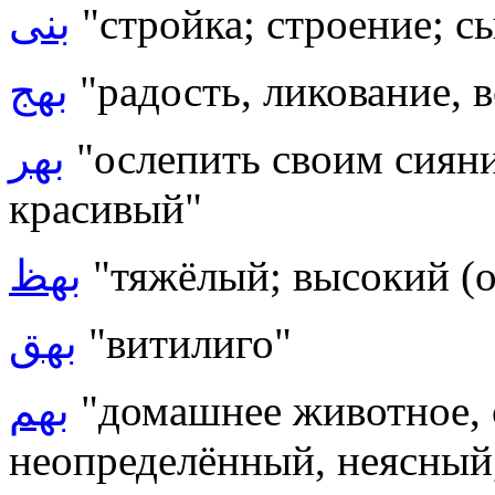
بنى
"стройка; строение; с
بهج
"радость, ликование, в
بهر
"ослепить своим сиян
красивый"
بهظ
"тяжёлый; высокий (о
بهق
"витилиго"
بهم
"домашнее животное, 
неопределённый, неясный