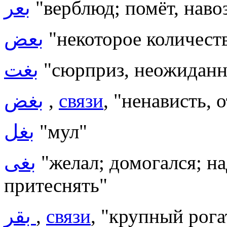
بعر
"верблюд; помёт, наво
بعض
"некоторое количеств
بغت
"сюрприз, неожиданн
بغض
,
связи
, "ненависть,
بغل
"мул"
بغى
"желал; домогался; н
притеснять"
بقر
,
связи
, "крупный рога