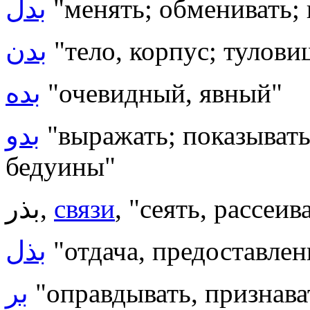
بدل
"менять; обменивать;
بدن
"тело, корпус; тулови
بده
"очевидный, явный"
بدو
"выражать; показыватьс
бедуины"
بذر,
связи
, "сеять, рассеи
بذل
"отдача, предоставлен
بر
"оправдывать, признава