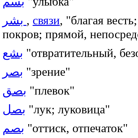
بسم
"улыбка"
بشر
,
связи
, "благая вест
покров; прямой, непосре
بشع
"отвратительный, бе
بصر
"зрение"
بصق
"плевок"
بصل
"лук; луковица"
بصم
"оттиск, отпечаток"