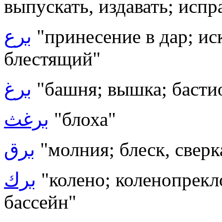
выпускать, издавать; исп
برع
"принесение в дар; ис
блестящий"
برغ
"башня; вышка; басти
برغث
"блоха"
برق
"молния; блеск, сверк
برك
"колено; коленопрекл
бассейн"