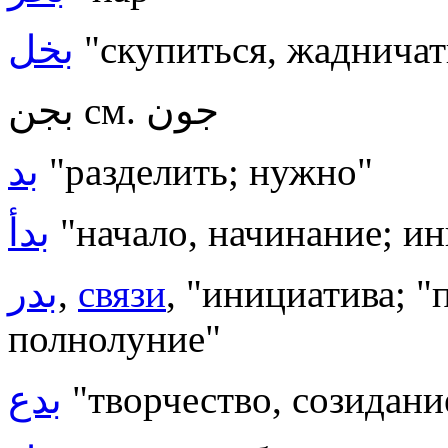
بخل
"скупиться, жадничат
بجن см. جون
بد
"разделить; нужно"
بدأ
"начало, начинание; и
بدر
,
связи
, "инициатива; "
полнолуние"
بدع
"творчество, созидани