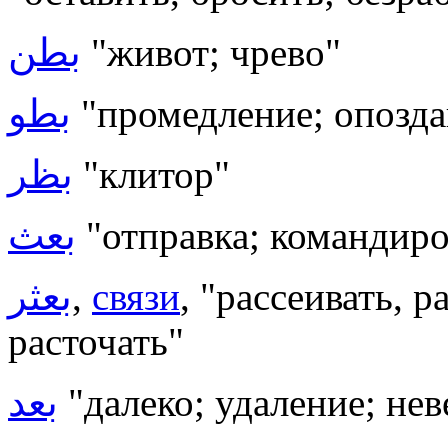
بطن
"живот; чрево"
بطو
"промедление; опозда
بظر
"клитор"
بعث
"отправка; командиро
بعثر
,
связи
, "рассеивать, р
расточать"
بعد
"далеко; удаление; не