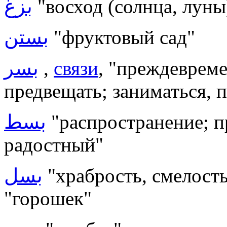
بزغ
"восход (солнца, луны)
بستن
"фруктовый сад"
بسر
,
связи
, "преждевреме
предвещать; заниматься, 
بسط
"распространение; п
радостный"
بسل
"храбрость, смелость,
"горошек"