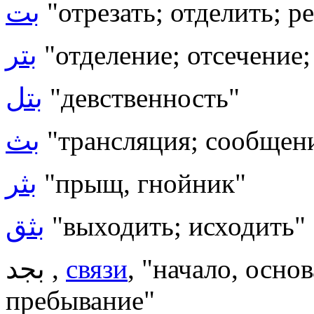
بت
"отрезать; отделить; р
بتر
"отделение; отсечение
بتل
"девственность"
بث
"трансляция; сообщени
بثر
"прыщ, гнойник"
بثق
"выходить; исходить"
بجد ,
связи
, "начало, осно
пребывание"