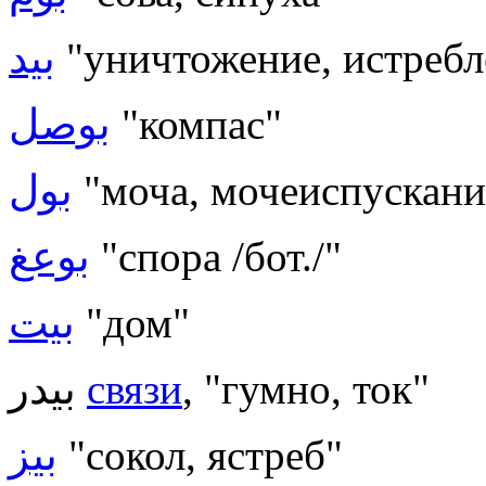
بيد
"уничтожение, истребл
بوصل
"компас"
بول
"моча, мочеиспускани
بوعغ
"спора /бот./"
بيت
"дом"
بيدر
связи
, "гумно, ток"
بيز
"сокол, ястреб"