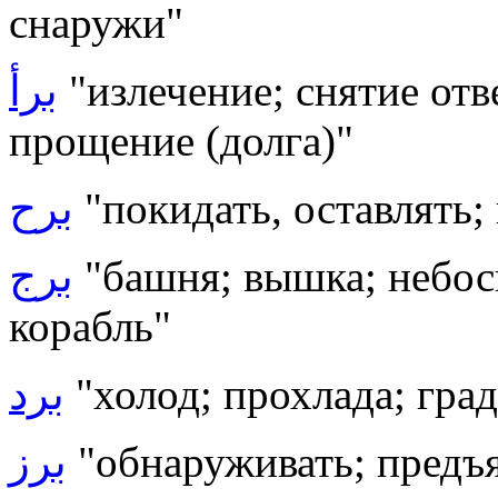
снаружи"
برأ
"излечение; снятие отв
прощение (долга)"
برح
"
покидать, оставлять
برج
"башня; вышка; небос
корабль"
برد
"холод; прохлада; град
برز
"обнаруживать; предъя