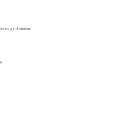
о и т. д.) - 4 занятия
ия