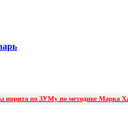
варь
ы иврита по ЗУМу по методике Марка Х