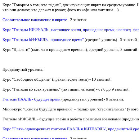
Курс "Говорим о том, что видим", для изучающих иврит на среднем уровне. На
что они делают, что держат в руках; фото из кафе или магазина…).
Сослагательное наклонение в иврите
- 2 занятия
Курс "Глаголы НИФЪАЛЬ - настоящее время, прошедшее время, неопред. форм
Курс "Глаголы hИФЪИЛЬ - прошедшее время"
(средний уровень) - 5 занятий.
Курс "Диалоги" (глаголы в прошедшем времени), средний уровень, 8 занятий
Продвинутый уровень:
Курс "Свободное общение" (практические темы) - 10 занятий;
Курс "Глаголы во всех временах" (по типам глаголов) - от 6 до 9 занятий;
Глаголы ПААЛЬ - будущее время
(продвинутый уровень) - 9 занятий.
Мини-курс "Основы будущего времени" – только для "стеснительных" (у кого к
Глаголы hИФЪИЛЬ - будущее время и работа с разными временами (продвинут
Курс
"
Связь однокоренных глаголов ПААЛЬ и hИТПАЭЛЬ
"
, продвинутый уров
Сослагательное наклонение в иврите
- 2 занятия
.