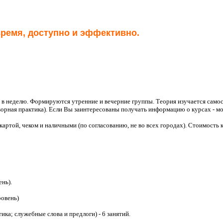
время, доступно и эффективно.
аз в неделю. Формируются утренние и вечерние группы.
Теория изучается само
ворная практика).
Если Вы заинтересованы получать информацию о курсах - м
картой, чеком и наличными (по согласованию, не во всех городах). Стоимость к
нь).
ровень)
ика; служебные слова и предлоги) - 6 занятий.