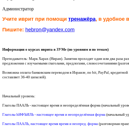
Администратор
Учите иврит
при помощи
тренажёра
, в удобное 
Пишите:
hebron@yandex.com
Информация о курсах иврита в ЗУМе
(по уровням и по темам)
Преподаватель: Марк Харах (Ниран).
Занятия проходят один или два раза р
предложения с изучаемыми глаголами, предлогами, словосочетаниями (разго
Возможна оплата банковским переводом в Израиле, по bit, PayPal, кредитной 
составляет 36-40 шекелей).
Начальный уровень:
Глаголы ПААЛЬ - настоящее время и неопределённая форма (начальный урове
Глаголы hИФЪИЛЬ - настоящее время и неопределённая форма
(начальный у
Глаголы ПААЛЬ, настоящее время время и неопред. форма
(разговорная практ