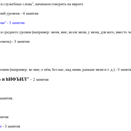
и служебные слова", начинаем говорить на иврите
ний уровень - 4 занятия
а" - 3 занятия
 и среднего уровня (например: меня, мне, возле меня, у меня, для кого, вместо чег
овень) - 3 занятия
ровня (например: ко мне, о нём, без нас, над ними, раньше меня и т. д.) - 3 занят
ЛЬ и hИФЪИЛ
"
– 2 занятия
занятия.
анятия
е
- 3 занятия