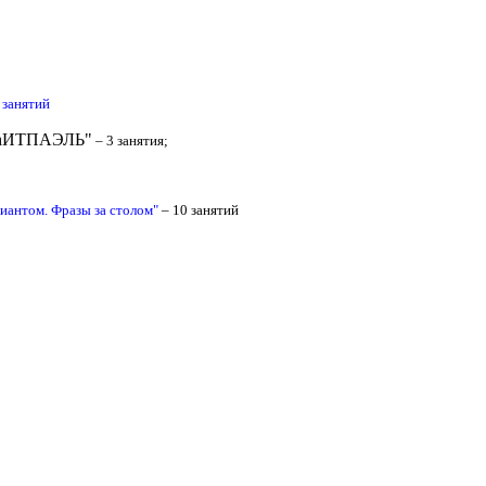
 занятий
и hИТПАЭЛЬ
"
– 3 занятия;
иантом. Фразы за столом"
– 10 занятий