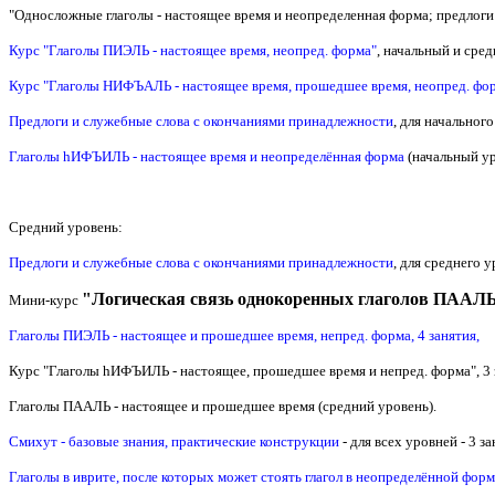
"Односложные глаголы - настоящее время и неопределенная форма; предлоги 
Курс "Глаголы ПИЭЛЬ -
настоящее время, неопред. форма
"
, начальный и сред
Курс "Глаголы НИФЪАЛЬ - настоящее время, прошедшее время, неопред. форм
Предлоги и служебные слова с окончаниями принадлежности
, для начального
Глаголы hИФЪИЛЬ - настоящее время и неопределённая форма
(начальный ур
Средний уровень:
Предлоги и служебные слова с окончаниями принадлежности
, для среднего у
"
Логическая связь однокоренных глаголов ПАА
Мини-курс
Глаголы ПИЭЛЬ - настоящее и прошедшее время, непред. форма, 4 занятия,
Курс "Глаголы hИФЪИЛЬ - настоящее, прошедшее время и непред. форма", 3 
Глаголы ПААЛЬ - настоящее и прошедшее время (средний уровень).
Смихут - базовые знания, практические конструкции
- для всех уровней
- 3 з
Глаголы в иврите, после которых может стоять глагол в неопределённой форм