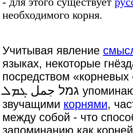
- для этого существует
рус
необходимого корня.
Учитывая явление
смыс
языках, некоторые гнёз
посредством «корневых 
ܓܡܠ
גמל جمل
упоминаю
звучащими
корнями
, ча
между собой - что спосо
запоминанию как корней