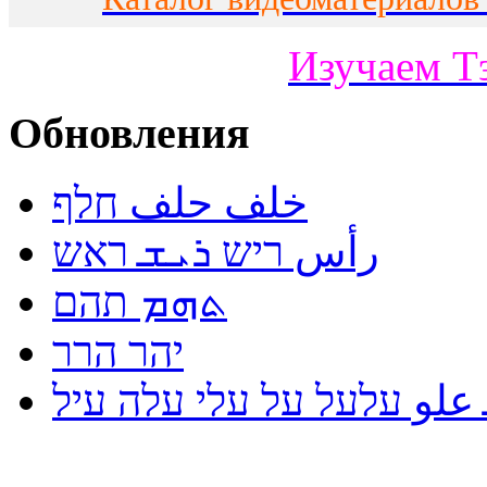
Изучаем Т
Обновления
خلف حلف חלף
رأس ריש ܪܝܫ ראש
ܬܗܡ תהם
יהר הרר
لو עלעל על עלי עלה עיל