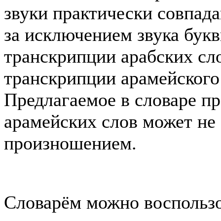
звуки практически совпада
за исключением звука буквы ה (обозначается как h
транскрипции арабских сл
транскрипции арамейского 
Предлагаемое в словаре п
арамейских слов может не
произношением.
Словарём можно воспользо