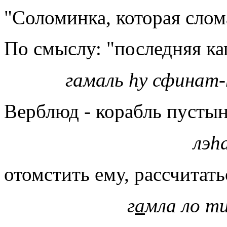
"Соломинка, которая слом
По смыслу: "последняя к
гамаль hу сфинат
Верблюд -
корабль пусты
лэ
h
отомстить ему, рассчитать
г
а
мла ло т