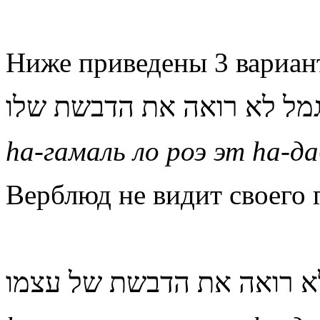
Ниже приведены 3 вариан
מל לא רואה את הדבשת שלו
h
а-гамаль ло роэ эт
h
а-да
Верблюд не видит своего 
א רואה את הדבשת של עצמו