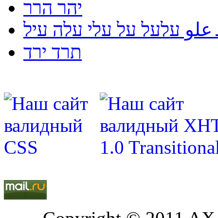
יהר הרר
لو עלעל על עלי עלה עיל
תרד ירד