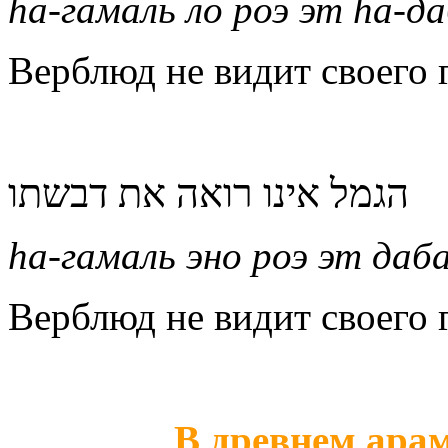
h
а-гамаль ло роэ эт
h
а-да
Верблюд не видит своего 
הגמל אינו רואה את דבשתו
h
а-гамаль эно роэ эт да
Верблюд не видит своего 
В древнем ара