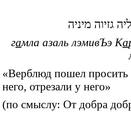
יה גזיוה מיניה
г
а
мла азаль лэмивЪэ К
а
«Верблюд пошел просить р
него, отрезали у него»
(по смыслу: От добра доб