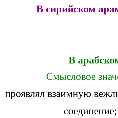
В сирийском ара
В арабско
Смысловое значе
проявлял взаимную вежл
соединение;