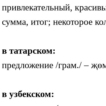
привлекательный, красивы
сумма, итог; некоторое ко
в татарском:
предложение /грам./ – җө
в узбекском: