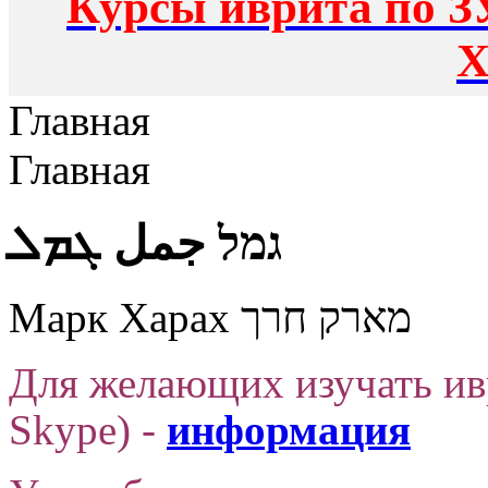
Курсы иврита по З
Х
Главная
Главная
גמל جمل ܓܡܠ
Марк Харах מארק חרך
Для желающих изучать ив
Skype)
-
информация