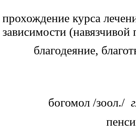
прохождение курса лечени
зависимости (навязчивой 
благодеяние, благо
богомол /зоол./
пенси