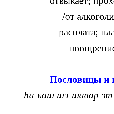
отвыкает; про
/от алкогол
расплата; пл
поощрение
Пословицы и 
h
а-каш шэ-шавар эт 