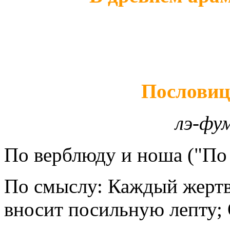
Пословиц
лэ-фу
По верблюду и ноша ("
По
По смыслу: Каждый жертв
вносит посильную лепту;