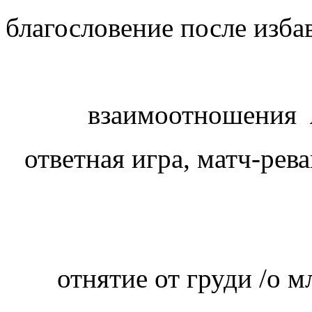
благословение после избав
взаимоотношения
ответная игра, матч-рев
отнятие от груди /о м