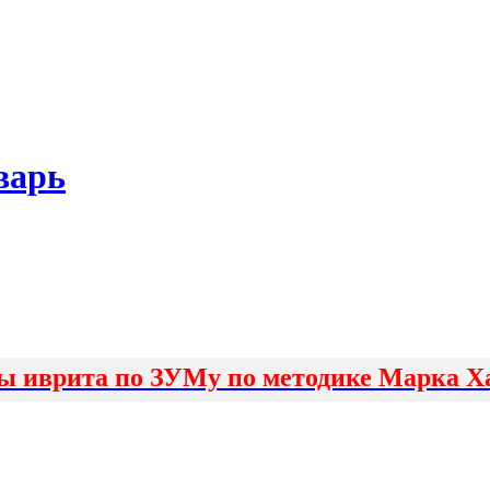
варь
ы иврита по ЗУМу по методике Марка Х