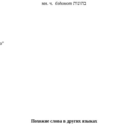
בהונות
мн. ч.
бэhонот
о"
Похожие слова в других языках