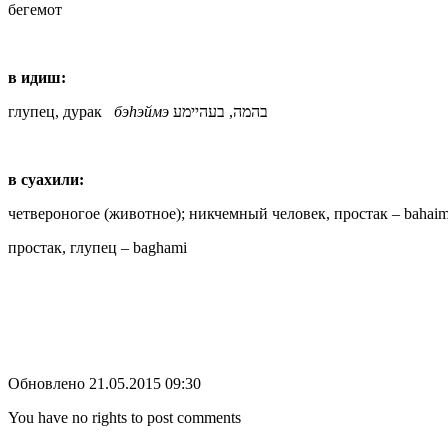
бегемот
в идиш:
глупец, дурак
бэ
h
эймэ
בהמה, בעהיימע
в суахили:
четвероногое (животное); никчемный человек, простак – bahaim
простак, глупец – baghami
Обновлено 21.05.2015 09:30
You have no rights to post comments