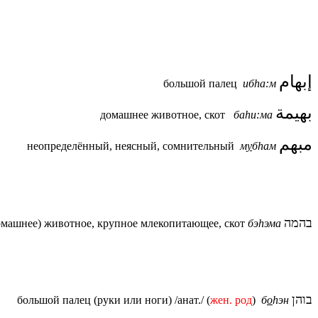
إبهام
большой палец
иб
h
а:м
بهيمة
домашнее животное, скот
ба
h
и:ма
مبهم
неопределённый, неясный, сомнительный
м
у
б
h
ам
בהמה
домашнее) животное, крупное млекопитающее, скот
бэhэма
בוהן
большой палец (руки или ноги) /анат./ (
жен. род
)
б
о
hэн