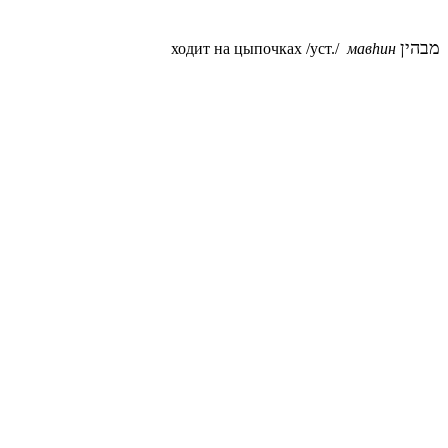
מבהין
ходит на цыпочках /уст./
мавhин