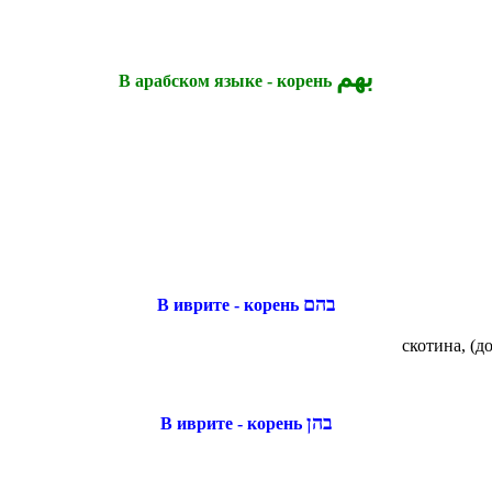
بهم
В арабском языке - корень
בהם
В иврите - корень
скотина, (
בהן
В иврите - корень