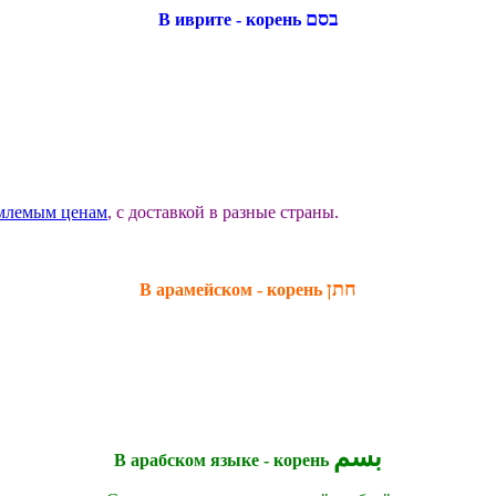
בסם
В иврите - корень
млемым ценам
, с доставкой в разные страны.
חתן
В арамейском - корень
بسم
В арабском языке - корень