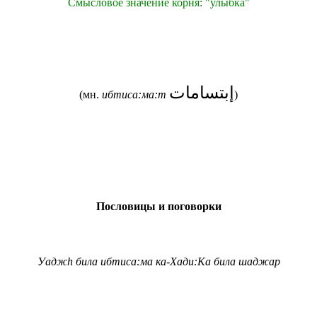
Смысловое значение корня: "улыбка"
إبتسامات
(мн.
ибтиса:ма:т
)
Пословицы и поговорки
Уадж
h
била ибтиса:ма ка-Хади:Ка била шаджар