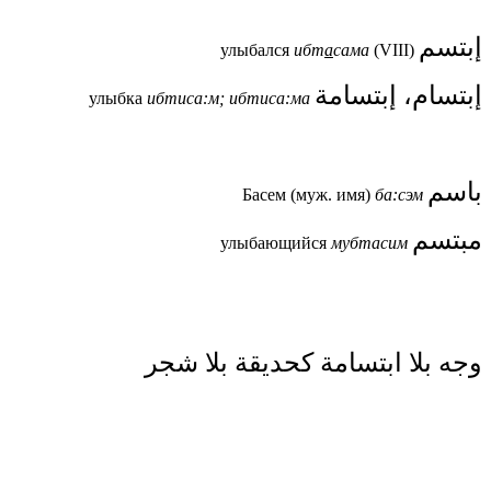
إبتسم
улыбался
ибт
а
сама
(VIII)
إبتسام، إبتسامة
улыбка
ибтиса:м; ибтиса:ма
باسم
Басем (муж. имя)
ба:сэм
مبتسم
улыбающийся
мубтасим
وجه بلا ابتسامة كحديقة بلا شجر