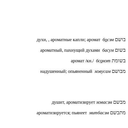
בושם
духи, , ароматные капли; аромат
б
о
сэм
בשום
ароматный, пахнущий духами
басум
בשומת
аромат /кн./
бс
о
мэт
מבושם
надушенный; опьяненный
мэвусам
מבשם
душит, ароматизирует
мэвасэм
מתבשם
ароматизируется; пьянеет
митбасэм