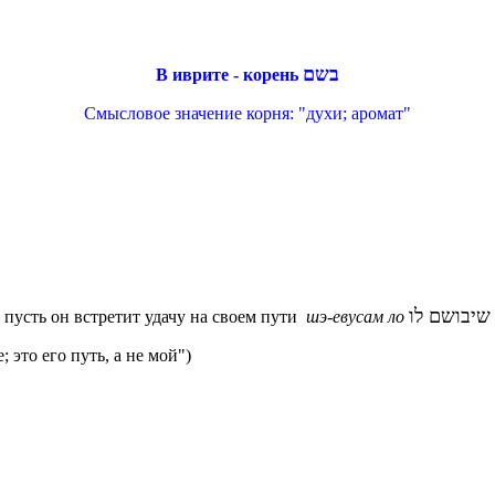
בשם
В иврите - корень
Смысловое значение корня: "духи; аромат"
שיבושם לו
пусть он встретит удачу на своем пути
шэ-евусам ло
; это его путь, а не мой")