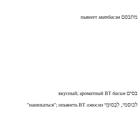
מתבסם
пьянеет
митбасэм
בסים
вкусный; ароматный ВТ
басим
לבוסמי,
לִבְסוּמֵי
"нанюхаться"; опьянеть ВТ
лэвосмэ