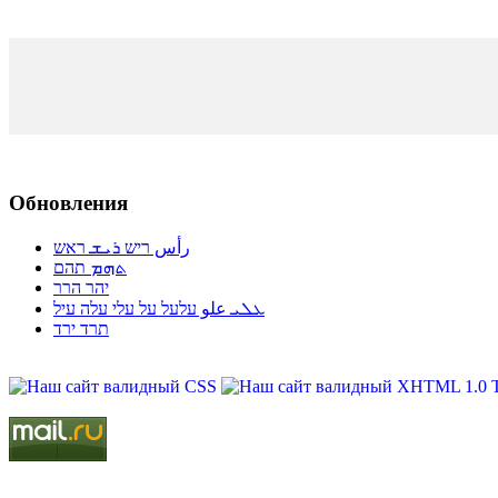
Обновления
رأس ריש ܪܝܫ ראש
ܬܗܡ תהם
יהר הרר
ܥܠܝ علو עלעל על עלי עלה עיל
תרד ירד