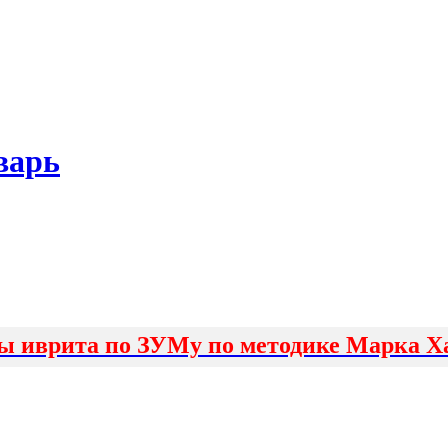
варь
ы иврита по ЗУМу по методике Марка Х