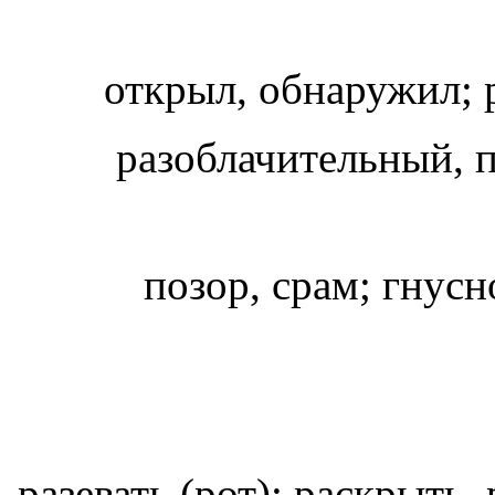
открыл, обнаружил;
разоблачительный,
позор, срам; гнус
разевать (рот); раскрыть,