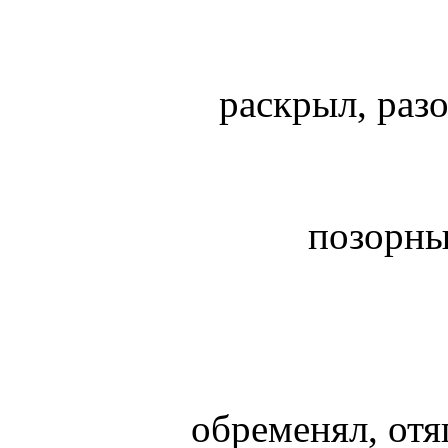
раскрыл, раз
позорны
обременял, отя