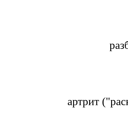
раз
артрит ("ра