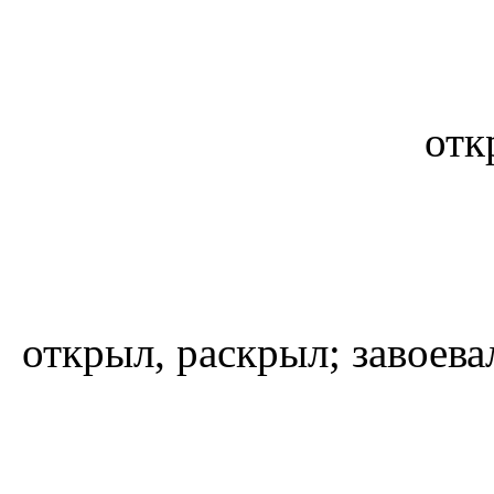
отк
открыл, раскрыл; завоев