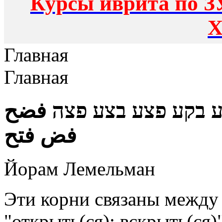
Курсы иврита по З
Х
Главная
Главная
ע בקע פצע בצע פצה فضح
فض فتح
Йорам Лемельман
Эти корни связаны между
"открыть(ся); вскрыть(ся)