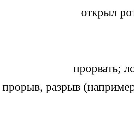
открыл ро
прорвать; л
прорыв, разрыв (наприме