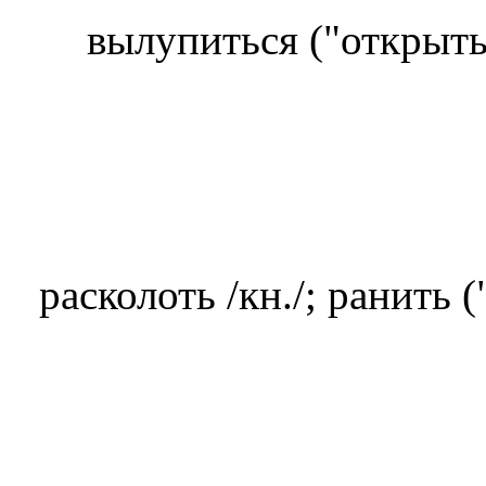
вылупиться ("открыть
расколоть /кн./; ранить