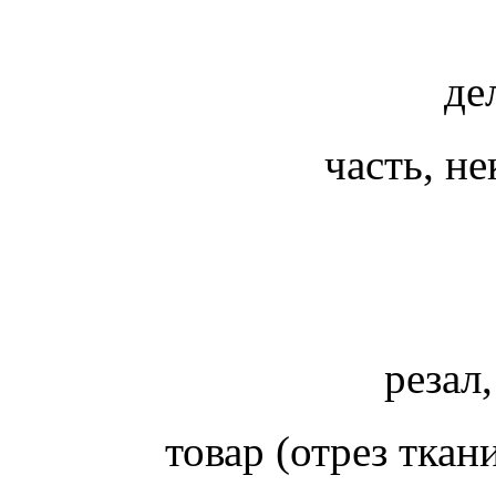
де
часть, н
резал
товар (отрез ткани