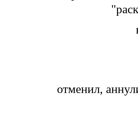
"рас
отменил, аннули