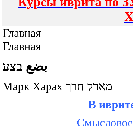
Курсы иврита по З
Х
Главная
Главная
بضع בצע
Марк Харах מארק חרך
Смысловое 