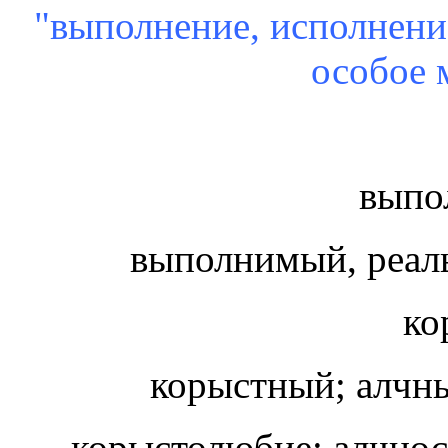
"выполнение, исполнение
особое 
выпо
выполнимый, реа
ко
корыстный; алч
корыстолюбие; алчно