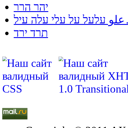
יהר הרר
لو עלעל על עלי עלה עיל
תרד ירד