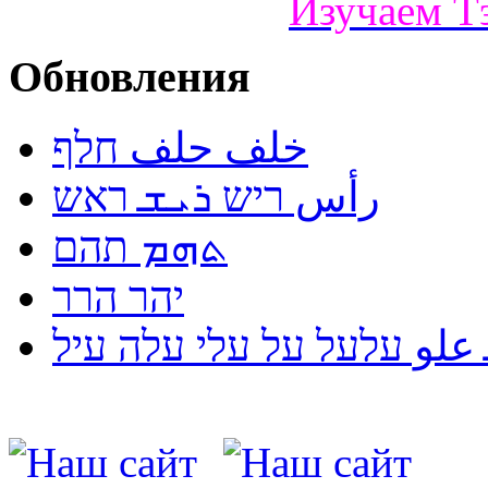
Изучаем Т
Обновления
خلف حلف חלף
رأس ריש ܪܝܫ ראש
ܬܗܡ תהם
יהר הרר
لو עלעל על עלי עלה עיל