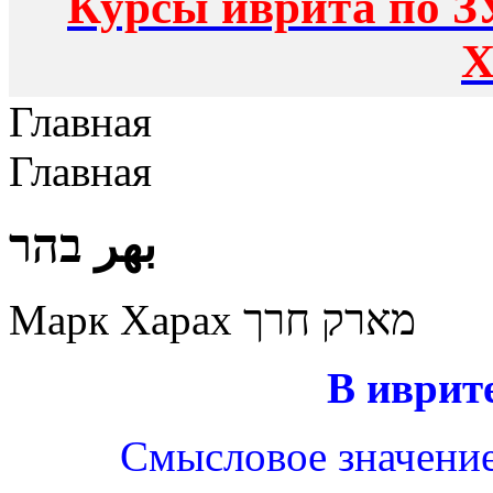
Курсы иврита по З
Х
Главная
Главная
بهر בהר
Марк Харах מארק חרך
В иврит
Смысловое значение