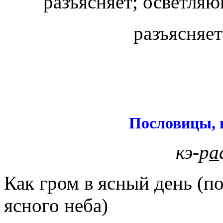
разъясняет; осветля
разъясняе
Пословицы, 
кэ-р
а
Как гром в ясный день (п
ясного неба)