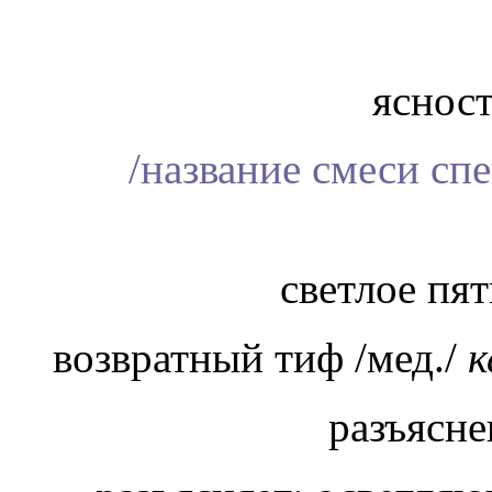
ясност
/название смеси сп
светлое пят
возвратный тиф /мед./
к
разъясне