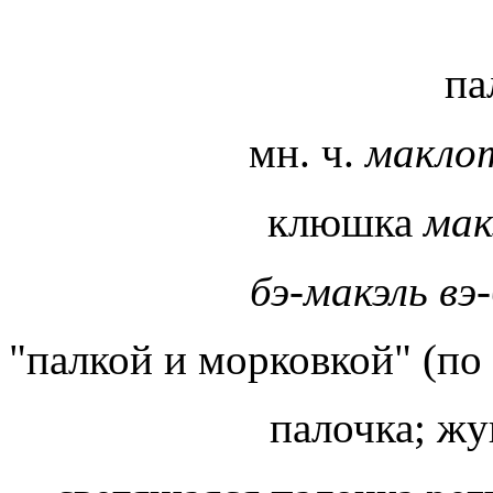
па
мн. ч.
макло
клюшка
мак
бэ-макэль вэ-
"палкой и морковкой" (по
палочка; жу