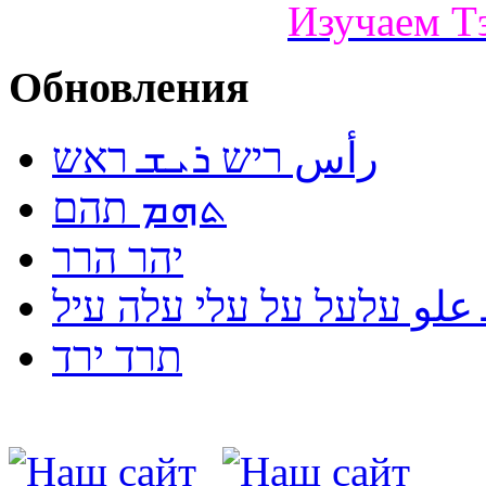
Изучаем Т
Обновления
رأس ריש ܪܝܫ ראש
ܬܗܡ תהם
יהר הרר
لو עלעל על עלי עלה עיל
תרד ירד