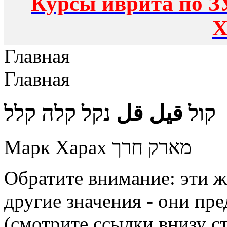
Курсы иврита по З
Х
Главная
Главная
קול قيل قل נקל קלה קלל
Марк Харах מארק חרך
Обратите внимание: эти ж
другие значения - они пре
(смотрите ссылки внизу с