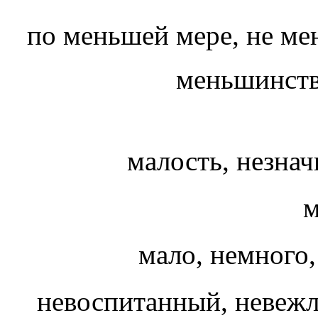
по меньшей мере, не м
меньшинств
малость, незна
м
мало, немного
невоспитанный, неве