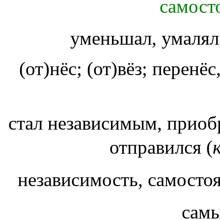
самост
уменьшал, умалял
(от)нёс; (от)вёз; перенё
стал независимым, приоб
отправился (
независимость, самосто
сам