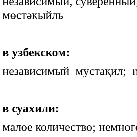
независимый, суверенный
мөстәкыйль
в узбекском:
независимый мустақил; m
в суахили:
малое количество; немног