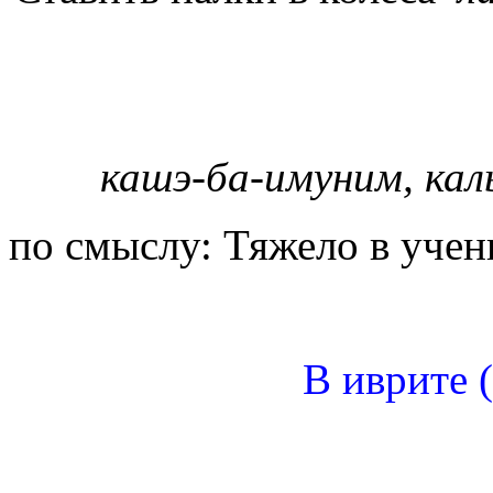
кашэ-ба-имуним, кал
по смыслу: Тяжело в учени
В иврите 