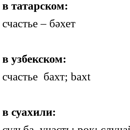
в татарском:
счастье – бәхет
в узбекском:
счастье бахт; baxt
в суахили:
судьба, участь; рок; случа