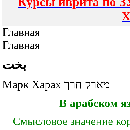
Курсы иврита по З
Х
Главная
Главная
بخت
Марк Харах מארק חרך
В арабском я
Смысловое значение корн