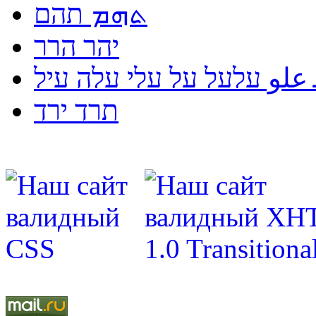
ܬܗܡ תהם
יהר הרר
لو עלעל על עלי עלה עיל
תרד ירד