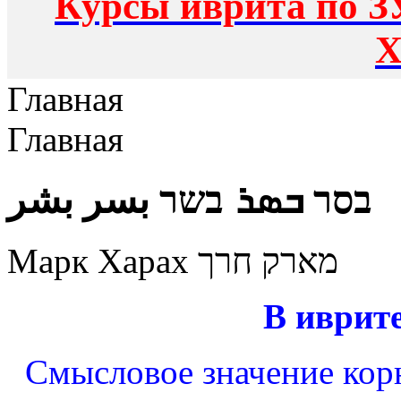
Курсы иврита по З
Х
Главная
Главная
בסר ܒܣܪ בשר بسر بشر
Марк Харах מארק חרך
В иврите
Смысловое значение корня