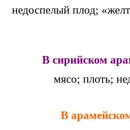
недоспелый плод; «желт
В сирийском ара
мясо; плоть; н
В арамейском