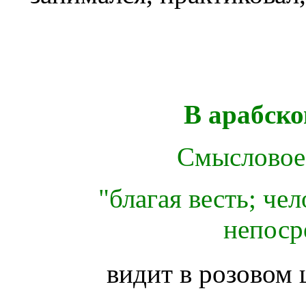
В арабско
Смысловое 
"благая весть; че
непоср
видит в розовом