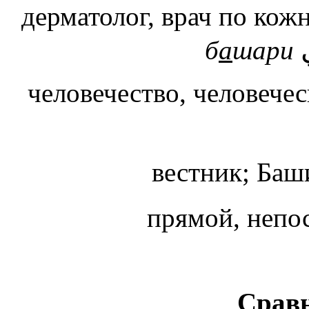
дерматолог, врач по ко
б
а
шари
человечество, человечес
вестник; Ба
прямой, неп
Сравн