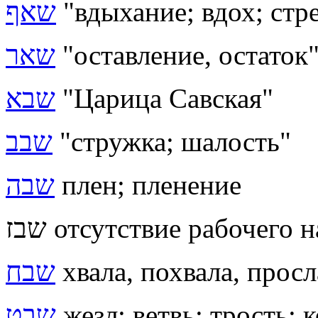
שאף
"вдыхание; вдох; стр
שאר
"оставление, остаток
שבא
"
Царица Савская"
שבב
"стружка; шалость"
שבה
плен; пленение
שבז
отсутствие рабочего н
שבח
хвала, похвала, прос
שבט
жезл; ветвь; трость; 