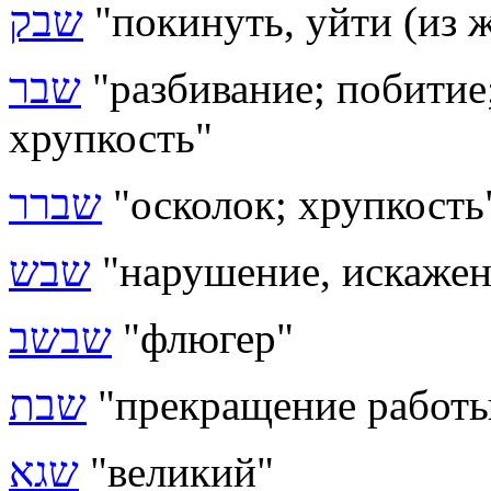
שבק
"покинуть, уйти (из 
שבר
"разбивание; побитие
хрупкость"
שברר
"осколок; хрупкость
שבש
"нарушение, искажен
שבשב
"флюгер"
שבת
"прекращение работы;
שגא
"великий"