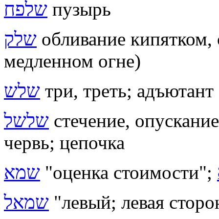
שלפח
пузырь
שלק
обливание кипятком, 
медленном огне)
שלש
три, треть; адъютант
שלשל
стечение, опускание
червь; цепочка
שמא
"оценка стоимости";
שמאל
"левый; левая сторо