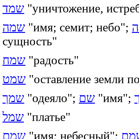
שמד
"уничтожение, истре
שמה
"имя; семит; небо";
ה
сущность"
שמח
"радость"
שמט
"оставление земли по
שמך
"одеяло";
שם
"имя";
שמל
"платье"
שמם
"имя; небесный";
מם