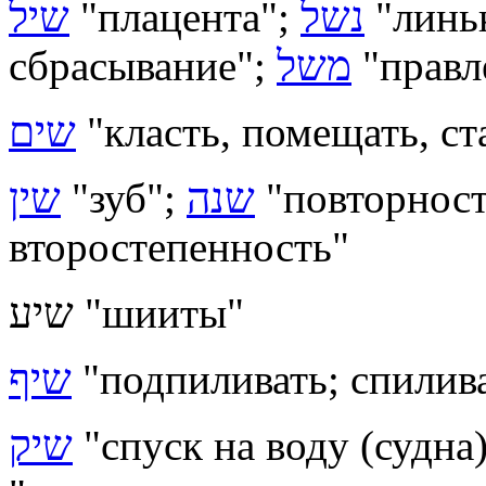
שיל
"плацента";
נשל
"линь
сбрасывание";
משל
"правл
שים
"класть, помещать, ст
שין
"зуб";
שנה
"повторност
второстепенность"
שיע "шииты"
שיף
"подпиливать; спилив
שיק
"спуск на воду (судна