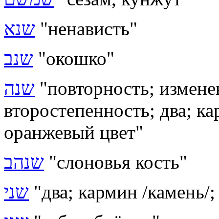
שנא
"ненависть"
שנב
"окошко"
שנה
"повторность; измене
второстепенность; два; ка
оранжевый цвет"
שנהב
"слоновья кость"
שני
"два; кармин /камень/