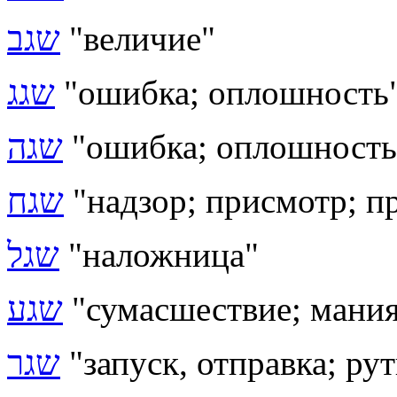
שגב
"величие"
שגג
"ошибка; оплошность
שגה
"ошибка; оплошность
שגח
"надзор; присмотр; п
שגל
"наложница"
שגע
"сумасшествие; мани
שגר
"запуск, отправка; ру