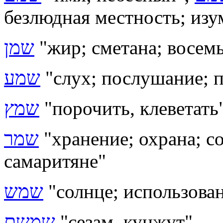
безлюдная местность; изу
שמן
"жир; сметана; восем
שמע
"слух; послушание; п
שמץ
"порочить, клеветать
שמר
"хранение; охрана; с
самаритяне"
שמש
"солнце; использова
שמשם
"сезам, кунжут"