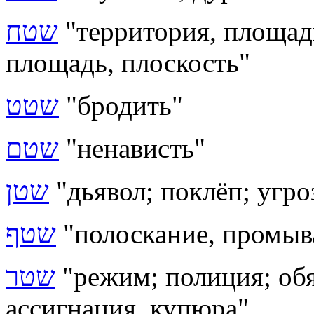
שטח
"территория, площадь
площадь, плоскость"
שטט
"бродить"
שטם
"ненависть"
שטן
"дьявол; поклёп; угро
שטף
"полоскание, промыва
שטר
"режим; полиция; обя
ассигнация, купюра"