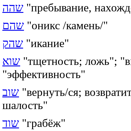
שהה
"пребывание, нахожд
שהם
"оникс /камень/"
שהק
"икание"
שוא
"тщетность; ложь"; "
"эффективность"
שוב
"вернуть/ся; возвратит
шалость"
שוד
"грабёж"