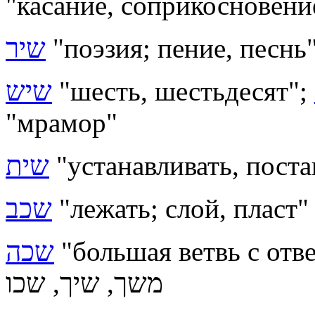
"касание, соприкосновени
שיר
"поэзия; пение, песнь
שיש
"шесть, шестьдесят";
"мрамор"
שית
"устанавливать, поста
שכב
"лежать; слой, пласт"
"большая ветвь с ответвл
שכה
משך, שיך, שכו