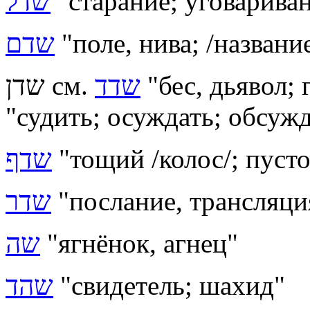
שדל
"старание; уговариван
שדם
"поле, нива; /названи
שדן см.
שדד
"бес, дьявол; 
"судить; осуждать; обсужд
שדף
"тощий /колос/; пуст
שדר
"послание, трансляци
שה
"ягнёнок, агнец"
שהד
"свидетель; шахид"