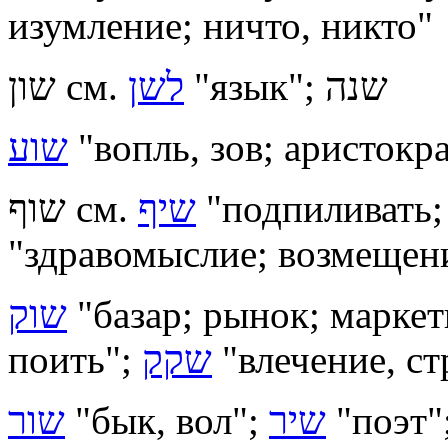
изумление; ничто, никто"
"язык"; שנה
לשן
שון см.
שוע
"вопль, зов; аристокр
שוף см.
שיף
"подпиливать;
"здравомыслие; возмещен
שוק
"базар; рынок; маркет
поить";
שקק
"влечение, ст
שור
"бык, вол";
שיר
"поэт"