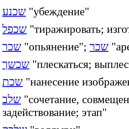
שכנע
"убеждение"
שכפל
"тиражировать; изго
שכר
"опьянение";
שכר
"ар
שכשך
"плескаться; выплес
שכת
"нанесение изображен
שלב
"сочетание, совмещен
задействование; этап"