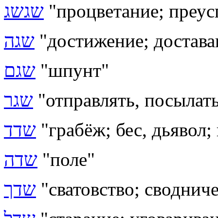
שגשג
"процветание; преус
שגה
"достижение; достава
שגם
"шпунт"
שגר
"отправлять, посылать
שדד
"грабёж; бес, дьявол;
שדה
"поле"
שדך
"сватовство; своднич