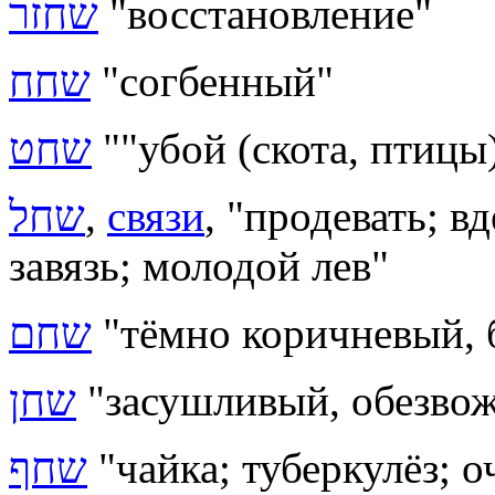
שחזר
"восстановление"
שחח
"согбенный"
שחט
""убой (скота, птицы
שחל
,
связи
, "продевать; в
завязь; молодой лев"
שחם
"тёмно коричневый, 
שחן
"засушливый, обезво
שחף
"чайка; туберкулёз; о