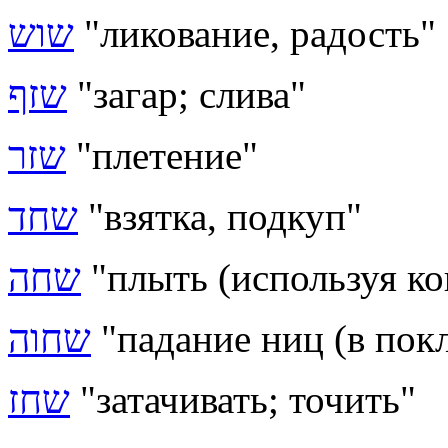
שוש
"ликование, радость"
שזף
"загар; слива"
שזר
"плетение"
שחד
"взятка, подкуп"
שחה
"плыть (используя ко
שחוה
"падание ниц (в покл
שחז
"затачивать; точить"