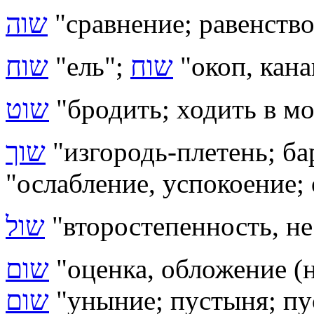
שוה
"сравнение; равенство
שוח
"ель";
שוח
"окоп, кана
שוט
"бродить; ходить в мо
שוך
"изгородь-плетень; бар
"ослабление, успокоение;
שול
"второстепенность, н
שום
"оценка, обложение (н
שום
"уныние; пустыня; пу