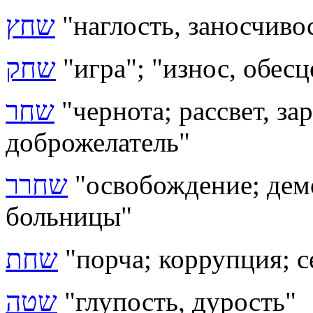
שחץ
"наглость, заносчиво
שחק
"игра"; "износ, обес
שחר
"чернота; рассвет, за
доброжелатель"
שחרר
"освобождение; дем
больницы"
שחת
"порча; коррупция; с
שטה
"глупость, дурость"