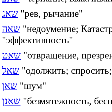
שאג
"рев, рычание"
שאה
"недоумение; Катастр
"эффективность"
שאט
"отвращение, презре
שאל
"одолжить; спросить;
שאן
"шум"
שאנן
"безмятежность, бес