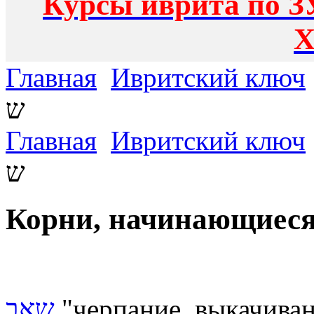
Курсы иврита по З
Х
Главная
Ивритский ключ
ש
Главная
Ивритский ключ
ש
שאב
"черпание, выкачиван