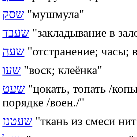
שסק
"мушмула"
שעבד
"закладывание в зал
שעה
"отстранение; часы; 
שעו
"воск; клеёнка"
שעט
"цокать, топать /копы
порядке /воен./"
שעטנז
"ткань из смеси нит