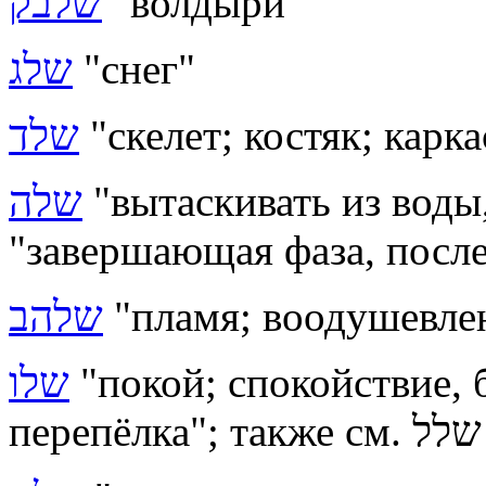
שלבק
"волдыри"
שלג
"снег"
שלד
"скелет; костяк; карка
שלה
"вытаскивать из воды
"завершающая фаза, после
שלהב
"пламя; воодушевле
שלו
"покой; спокойствие, 
перепёлка"; также см. שלל