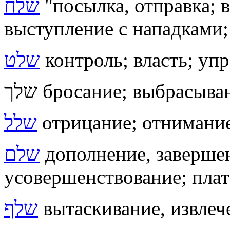
שלח
"посылка, отправка; 
выступление с нападками; 
שלט
контроль; власть; упр
שלך бросание; выбрасыв
שלל
отрицание; отнимание
שלם
дополнение, заверше
усовершенствование; плат
שלף
вытаскивание, извлеч