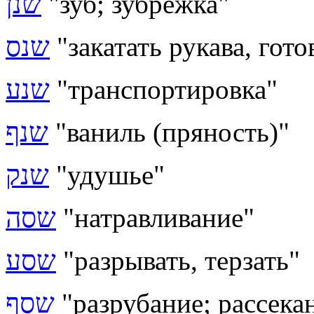
שנן
"зуб; зубрёжка"
שנס
"закатать рукава, гот
שנע
"транспортировка"
שנף
"ваниль (пряность)"
שנק
"удушье"
שסה
"натравливание"
שסע
"разрывать, терзать"
שסף
"разрубание; рассека