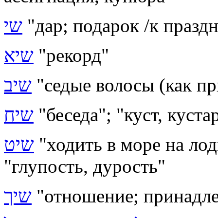
שי
"дар; подарок /к празд
שיא
"рекорд"
שיב
"
седые волосы (как пр
שיח
"беседа"; "куст, куста
שיט
"ходить в море на лод
"глупость, дурость"
שיך
"отношение; принадл