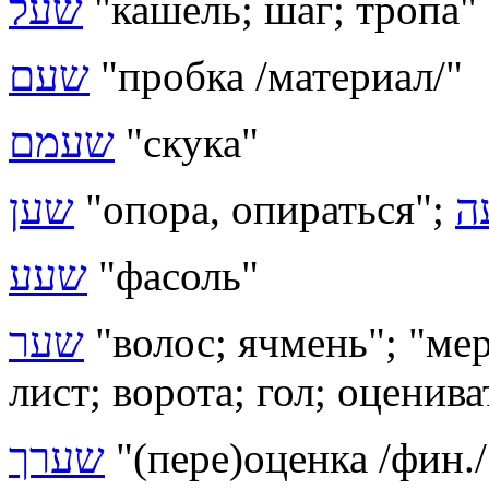
שעל
"кашель; шаг; тропа"
שעם
"пробка /материал/"
שעמם
"скука"
שען
"опора, опираться";
ה
שעע
"фасоль"
שער
"волос; ячмень"; "мер
лист; ворота; гол; оценива
שערך
"(пере)оценка /фин./