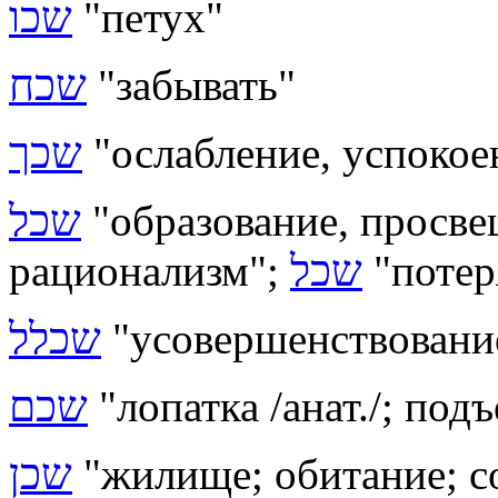
שכו
"петух"
שכח
"забывать"
שכך
"ослабление, успокое
שכל
"образование, просвещ
рационализм";
שכל
"потер
שכלל
"усовершенствовани
שכם
"лопатка /анат./; под
שכן
"жилище; обитание; с