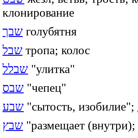
клонирование
שבך
голубятня
שבל
тропа; колос
שבלל
"улитка"
שבס
"чепец"
שבע
"сытость, изобилие";
שבץ
"размещает (внутри); 