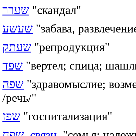
שערר
"скандал"
שעשע
"забава, развлечени
שעתק
"репродукция"
שפד
"вертел; спица; шаш
שפה
"здравомыслие; возм
/речь/"
שפז
"госпитализация"
שפח
,
связи
, "семья; нало