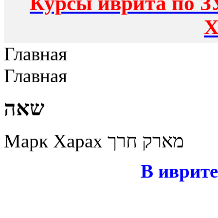
Курсы иврита по З
Х
Главная
Главная
שאה
Марк Харах מארק חרך
В иврите