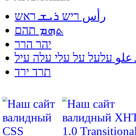
رأس ריש ܪܝܫ ראש
ܬܗܡ תהם
יהר הרר
لو עלעל על עלי עלה עיל
תרד ירד