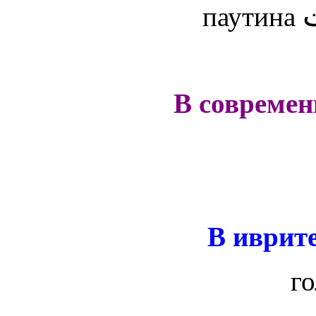
паутина
В совреме
В иврите
г