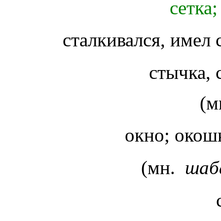
сетка;
сталкивался, имел
стычка,
окно; окош
(мн.
шаб