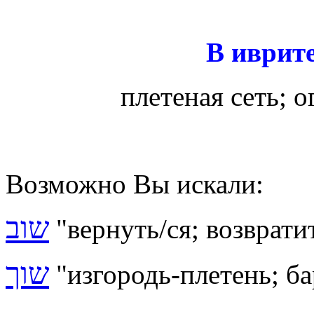
В иврите
плетеная сеть; о
Возможно Вы искали:
שוב
"вернуть/ся; возвратит
שוך
"изгородь-плетень; бар