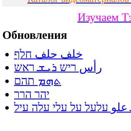
Изучаем Т
Обновления
خلف حلف חלף
رأس ריש ܪܝܫ ראש
ܬܗܡ תהם
יהר הרר
لو עלעל על עלי עלה עיל