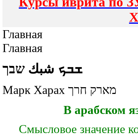
Курсы иврита по З
Х
Главная
Главная
ܫܒܟ شبك שבך
Марк Харах מארק חרך
В арабском я
Смысловое значение ко