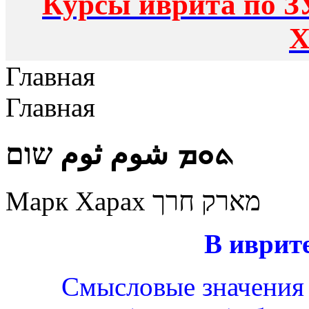
Курсы иврита по З
Х
Главная
Главная
ܬܘܡ شوم ثوم שום
Марк Харах מארק חרך
В иврит
Смысловые значения 