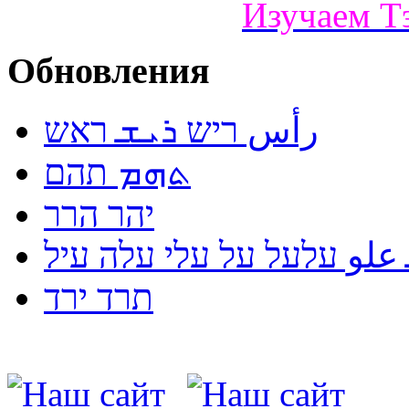
Изучаем Т
Обновления
رأس ריש ܪܝܫ ראש
ܬܗܡ תהם
יהר הרר
لو עלעל על עלי עלה עיל
תרד ירד