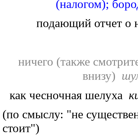
(налогом); боро
подающий отчет о н
ничего (также смотрите в гнезде ומם
внизу)
шу
как чесночная шелуха
к
(по смыслу: "не существе
стоит")