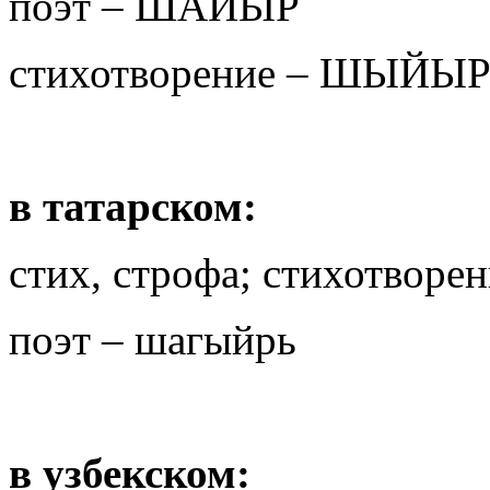
поэт – ШАЙЫР
стихотворение – ШЫЙЫ
в татарском:
стих, строфа; стихотворе
поэт – шагыйрь
в узбекском: