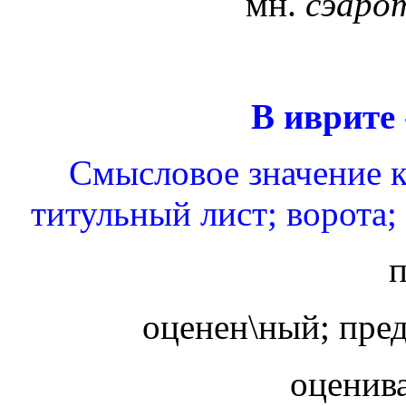
мн.
сэаро
В иврите 
Смысловое значение ко
титульный лист; ворота; 
оценен\ный; пр
оценива