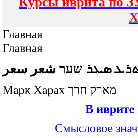
Курсы иврита по З
Х
Главная
Главная
ܪܥ ܣܥܪ שער شعر سعر
Марк Харах מארק חרך
В иврите 
Смысловое знач