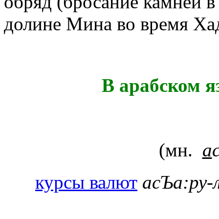
обряд (бросание камней в
долине Мина во время Хад
В арабском я
(мн.
а
курсы валют
асЪа:ру