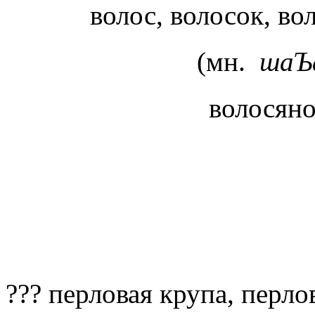
волос, волосок, в
(мн.
шаЪ
волосян
??? перловая крупа, перл