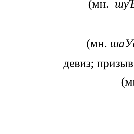
(мн.
шу
(мн.
шаУ
девиз; призыв