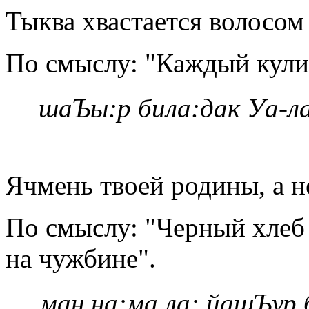
Тыква хвастается волосом
По смыслу: "Каждый кулик
шаЪы:р била:дак Уа-л
Ячмень твоей родины, а н
По смыслу: "Черный хлеб 
на чужбине".
ман
на:ма
ла:
йашЪур