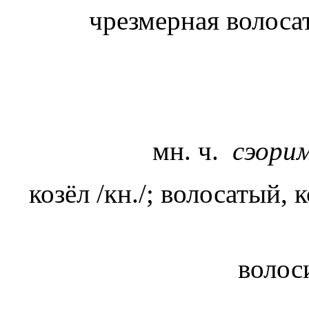
чрезмерная волосат
мн. ч.
сэори
козёл /кн./; волосатый,
волос