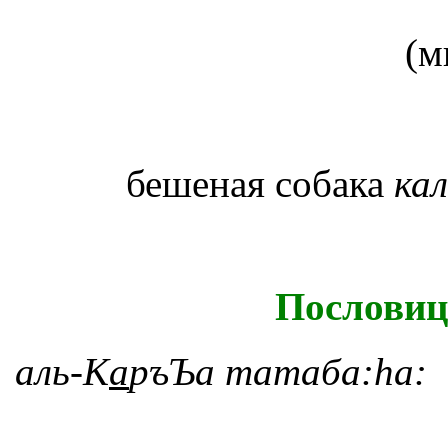
бешеная собака
ка
Пословиц
аль-К
а
ръЪа
татаба:
h
а: 