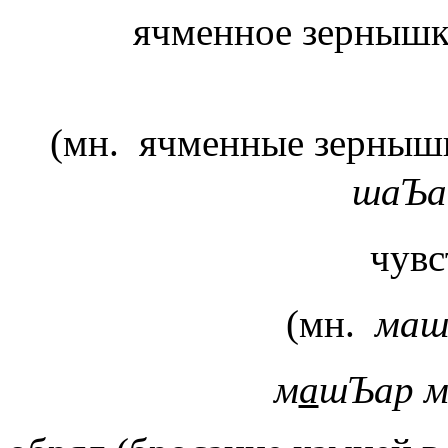
ячменное зернышко;
шаЪа
чув
(мн.
маш
м
а
шЪар 