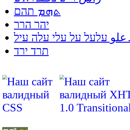
ܬܗܡ תהם
יהר הרר
لو עלעל על עלי עלה עיל
תרד ירד