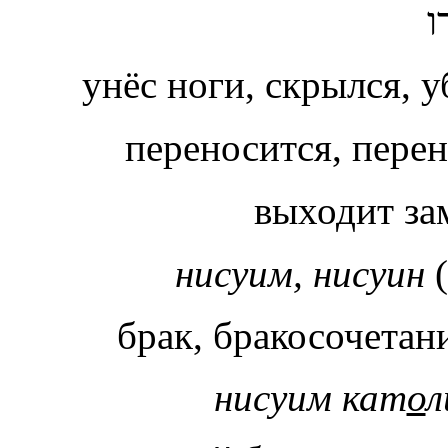
ו
унёс ноги, скрылся, 
переносится, пер
выходит з
нисуим, нисуин
(
брак, бракосочетан
нисуим кат
о