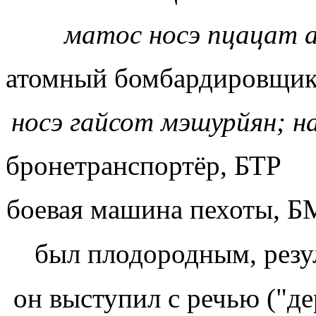
матос носэ пцацат
атомный бомбардировщи
носэ гайсот мэшурйян; 
бронетранспортёр, БТР
боевая машина пехоты, 
был плодородным, рез
он выступил с речью ("д