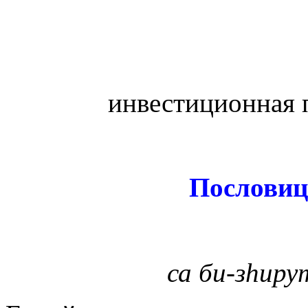
инвестиционная 
Пословиц
са би-зhиру