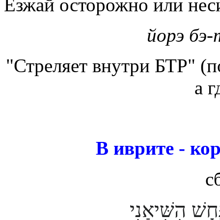
Езжай осторожно или нес
йорэ бэ
"Стреляет внутри БТР" (по
а г
В иврите - ко
с
חָשׁ הִשִּׁיאַנִי