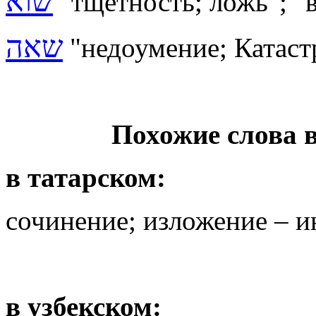
שוא
"тщетность; ложь"; "
שאה
"недоумение; Катаст
Похожие слова 
в татарском:
сочинение; изложение – 
в узбекском: