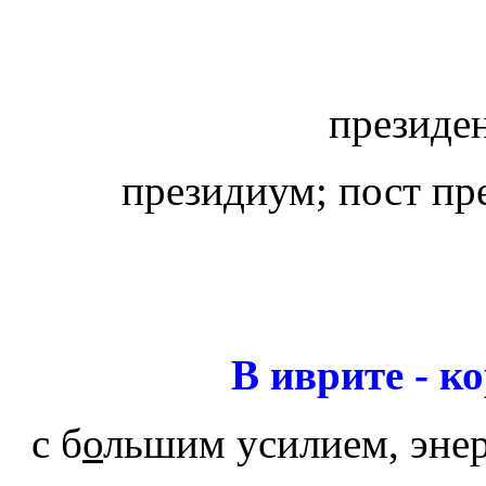
президен
президиум; пост пр
В иврите - к
с б
о
льшим усилием, эне