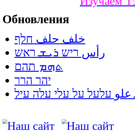
Изучаем Т
Обновления
خلف حلف חלף
رأس ריש ܪܝܫ ראש
ܬܗܡ תהם
יהר הרר
لو עלעל על עלי עלה עיל