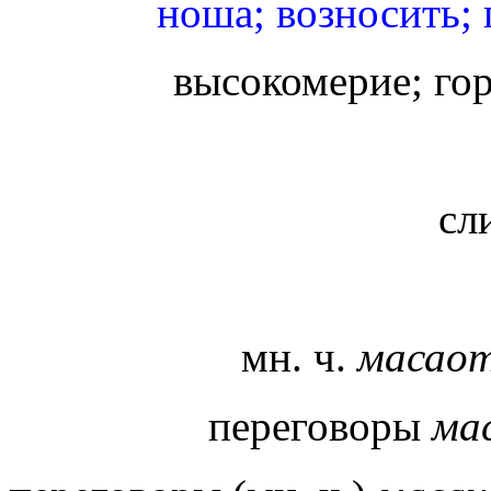
ноша; возносить; 
высокомерие; го
сл
мн. ч.
масао
переговоры
ма