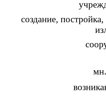
учрежд
создание, постройка,
из
соор
мн
возника