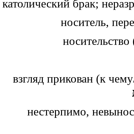
католический брак; нераз
носитель, пер
носительство 
нестерпимо, невыно