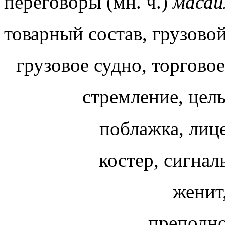
переговоры (мн. ч.)
маса
товарный состав, грузово
грузовое судно, торгово
стремление, цель
поблажка, лиц
костер, сигна
женит,
преподно