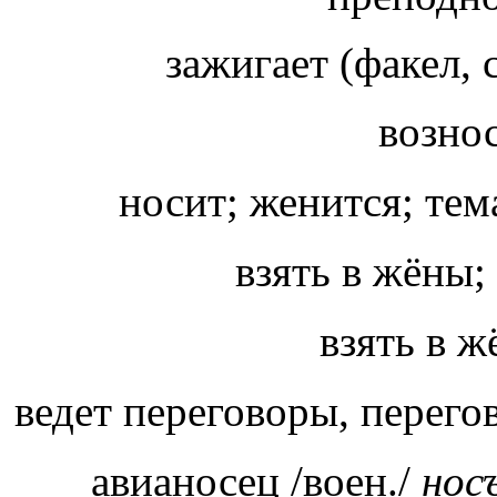
зажигает (факел, 
возно
носит; женится; тем
взять в жёны;
взять в ж
ведет переговоры, перег
авианосец /воен./
нос