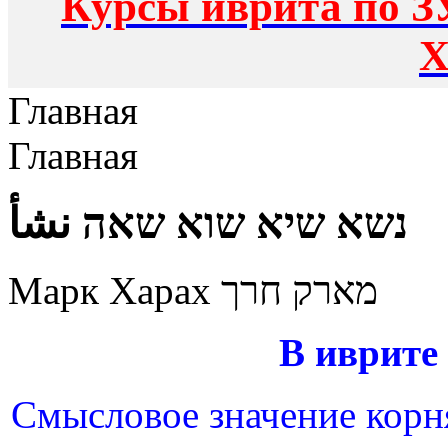
Курсы иврита по З
Х
Главная
Главная
נשא שיא שוא שאה نشأ
Марк Харах מארק חרך
В иврите
Смысловое значение корня