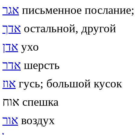
אגר
письменное послание; 
אדך
остальной, другой
אדן
ухо
אדר
шерсть
אוז
гусь; большой кусок
אוח спешка
אור
воздух