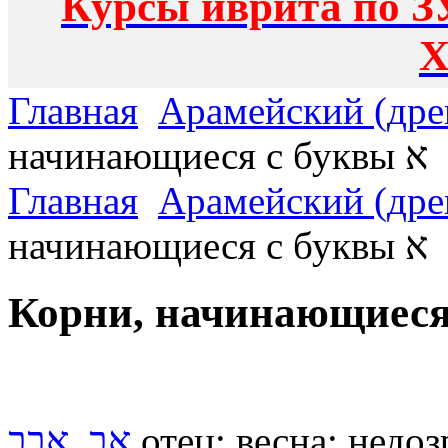
Курсы иврита по З
Х
Главная
Арамейский (дре
начинающиеся с буквы א
Главная
Арамейский (дре
начинающиеся с буквы א
אב, אבב
отец; весна; недо