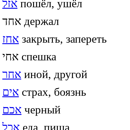
אזל
пошёл, ушёл
אחד держал
אחז
закрыть, запереть
אחי спешка
אחר
иной, другой
אים
страх, боязнь
אכם
черный
אכל
еда, пища