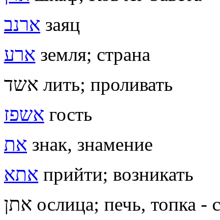
ארנב
заяц
ארע
земля; страна
אשד лить; проливать
אשפז
гость
את
знак, знамение
אתא
прийти; возникать
אתן ослица;