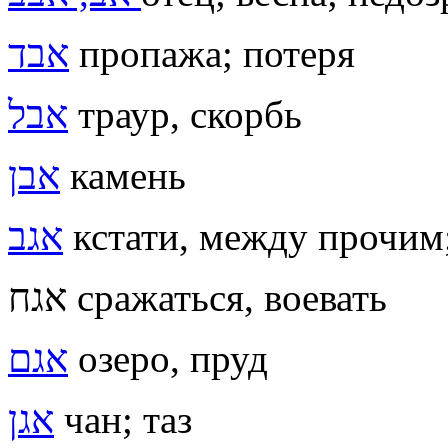
אבד
пропажа; потеря
אבל
траур, скорбь
אבן
камень
אגב
кстати, между прочим
אגח сражаться, воевать
אגם
озеро, пруд
אגן
чан; таз