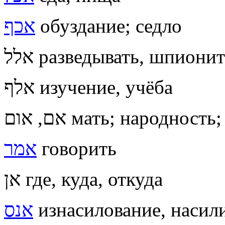
אכף
обуздание; седло
אלל разведывать, шпиони
אלף изучение, учёба
אם, אום мать; народно
אמר
говорить
אן где, куда, откуда
אנס
изнасилование, насил