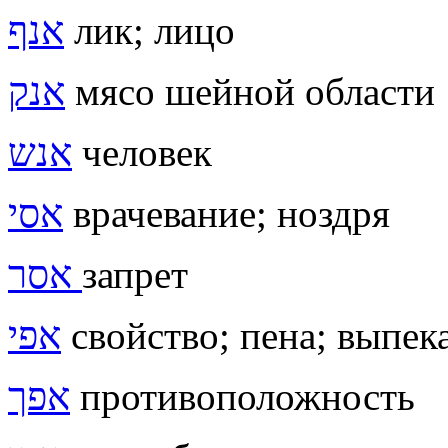
אנף
лик; лицо
אנק
мясо шейной области
אנש
человек
אסי
врачевание; ноздря
אסר
запрет
אפי
свойство; пена; выпек
אפך
противоположность