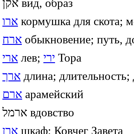
אקן вид, образ
ארו
кормушка для скота; м
ארח
обыкновение; путь, д
ארי
лев;
ירי
Тора
ארך
длина; длительность; 
ארם
арамейский
ארמל вдовство
ארן
шкаф; Ковчег Завета