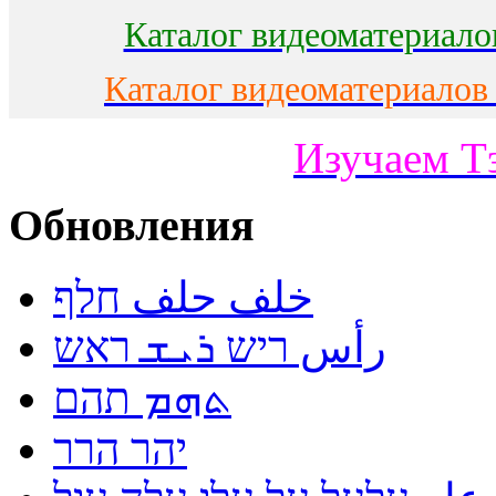
Каталог видеоматериало
Каталог видеоматериалов
Изучаем Т
Обновления
خلف حلف חלף
رأس ריש ܪܝܫ ראש
ܬܗܡ תהם
יהר הרר