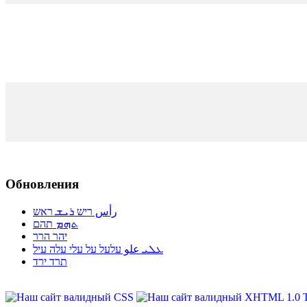
Обновления
رأس ריש ܪܝܫ ראש
ܬܗܡ תהם
יהר הרר
ܥܠܝ علو עלעל על עלי עלה עיל
תרד ירד