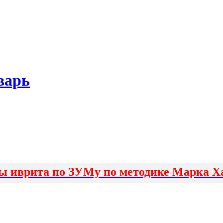
варь
ы иврита по ЗУМу по методике Марка Х