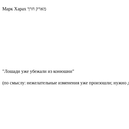
Марк Харах מארק חרך
"Лошади уже убежали из конюшни"
(по смыслу: нежелательные изменения уже произошли; нужно ду