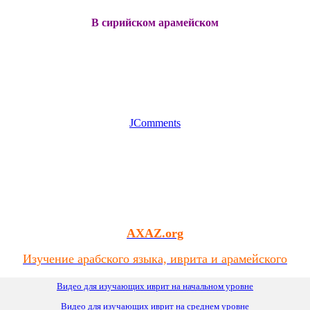
В сирийском арамейском
JComments
AXAZ.org
Изучение арабского языка, иврита и арамейского
Видео для изучающих иврит на начальном уровне
Видео для изучающих иврит
на
среднем уровне