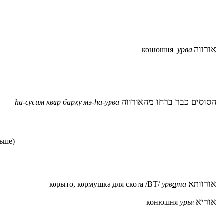
אורווה
конюшня
урва
הסוסים כבר ברחו מהאורווה
hа-сусим квар барху мэ-ha-урва
льше)
אורוותא
корыто, кормушка для скота /ВТ/
урв
а
та
אוריא
конюшня
урья