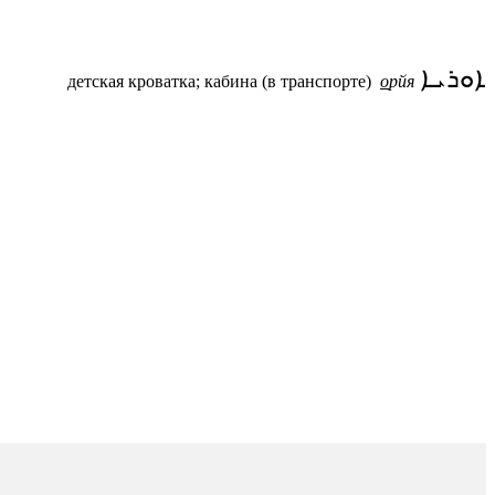
ܐܘܪܝܐ
детская кроватка; кабина (в транспорте)
о
рйя