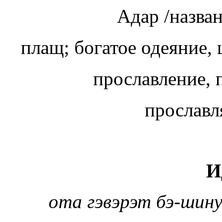
Адар /назва
плащ; богатое одеяние, 
прославление,
прославл
И
ота гэвэрэт бэ-шин