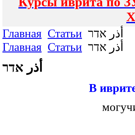
Курсы иврита по З
Х
Главная
Статьи
أذر אדר
Главная
Статьи
أذر אדר
أذر אדר
В иврите
могуч