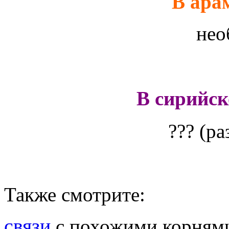
В ара
нео
В сирийс
??? (р
Также смотрите:
связи
с похожими корням