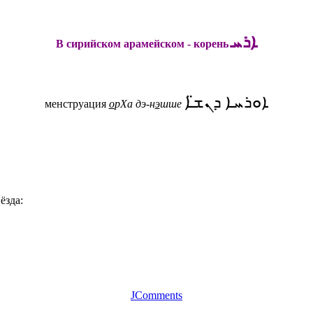
ܐܪܚ
В сирийском арамейском - корень
ܐܘܪܚܐ ܕܢܫ̈ܐ
менструация
о
рХа дэ-н
э
шше
ёзда:
JComments