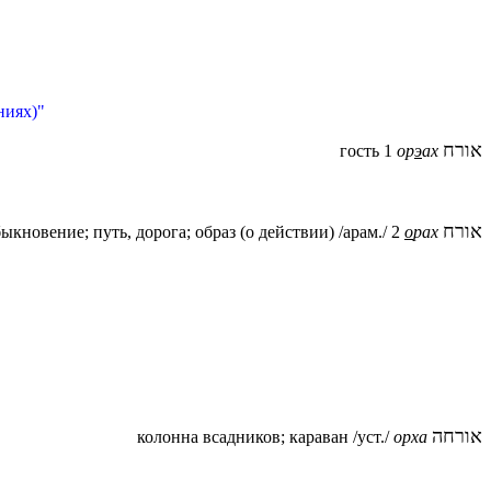
ниях)"
אורח
гость 1
ор
э
ах
אורח
ыкновение; путь, дорога; образ (о действии) /арам./ 2
о
рах
אורחה
колонна всадников; караван /уст./
орха