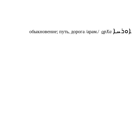
ܐܘܪܚܐ
обыкновение; путь, дорога /арам./
о
рХа