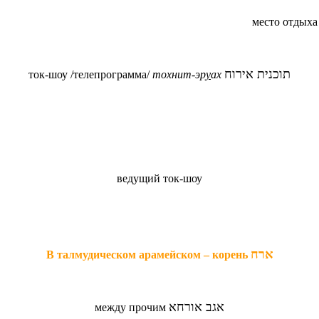
место отдыха
תוכנית אירוח
ток-шоу /телепрограмма/
тохнит-эр
у
ах
ведущий ток-шоу
ארח
В талмудическом арамейском
– корень
אגב אורחא
между прочим