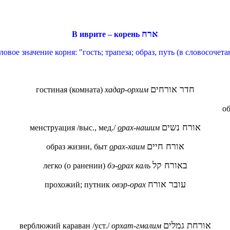
ארח
В иврите – корень
овое значение корня: "гость; трапеза; образ, путь (в словосочета
חדר אורחים
гостиная (комната)
хадар-орхим
об
אורח נשים
менструация /выс., мед./
о
рах-нашим
אורח חיים
образ жизни, быт
о
рах-хаим
באורח קל
легко (о ранении)
бэ-
о
рах каль
עובר אורח
прохожий; путник
овэр-орах
אורחת גמלים
верблюжий караван /уст./
орхат-гмалим