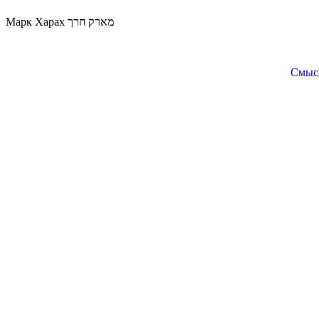
Марк Харах מארק חרך
Смысл