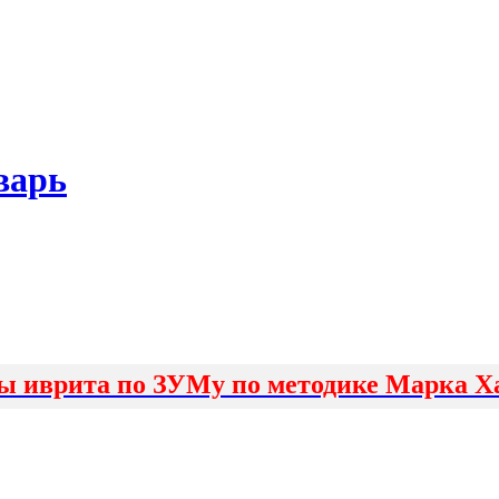
варь
ы иврита по ЗУМу по методике Марка Х