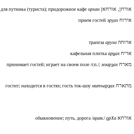
אורחן, אורחאן
 для путника (туриста); придорожное кафе
орхан
אירוח
прием гостей
эр
у
ах
ארוחה
трапеза
аруха
אריח
кафельная плитка
ар
и
ах
מארח
принимает гостей; играет на своем поле /сп./;
мэар
э
ах
מתארח
гостит; находится в гостях; гость ток-шоу
митъар
э
ах
אורחא
обыкновение; путь, дорога /арам./
о
рХа