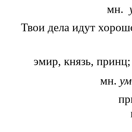
мн.
Твои дела идут хорош
эмир, князь, принц;
мн.
ум
пр