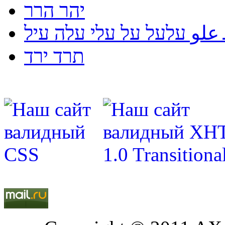
יהר הרר
لو עלעל על עלי עלה עיל
תרד ירד