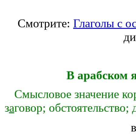
Смотрите:
Глаголы с о
ди
В арабском 
Смысловое значение ко
з
а
говор; обстоятельство;