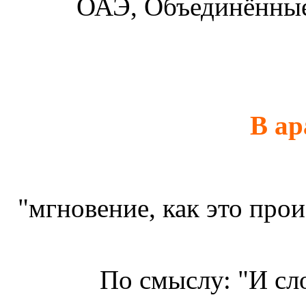
ОАЭ, Объединённы
В а
"мгновение, как это про
По смыслу: "И сло