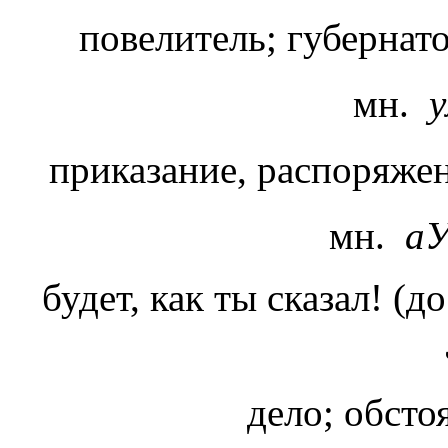
повелитель; губернат
мн.
приказание, распоряжен
мн.
а
будет, как ты сказал! (д
дело; обсто