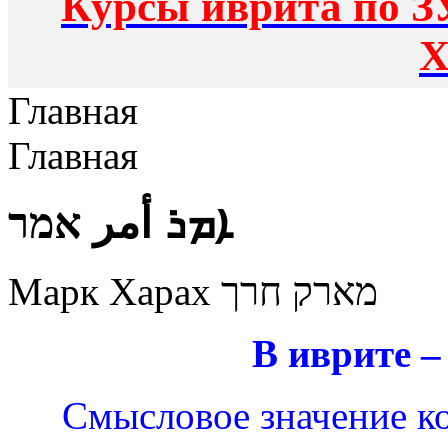
Курсы иврита по З
Х
Главная
Главная
ܐܡܪ أمر אמר
Марк Харах מארק חרך
В иврите –
Смысловое значение кор