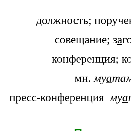
должность; поруче
совещание; з
а
г
конференция; ко
мн.
му
а
та
пресс-конференция
му
а