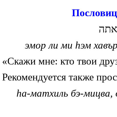
Пословиц
 אתה
эмор ли ми
h
эм хавър
«Скажи мне: кто твои друз
Рекомендуется также про
hа-матхиль бэ-мицва, 