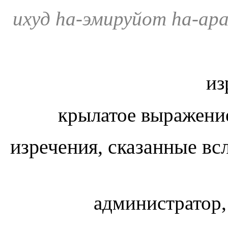
ихуд hа-эмируйот hа-а
из
крылатое выражен
изречения, сказанные всл
администратор