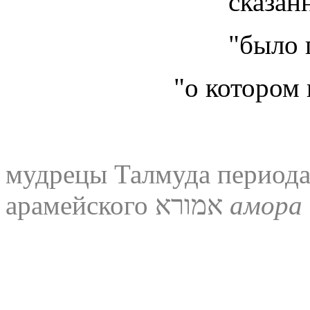
сказан
"было 
"о котором 
мудрецы Талмуда периода 
арамейского אמורא
амора