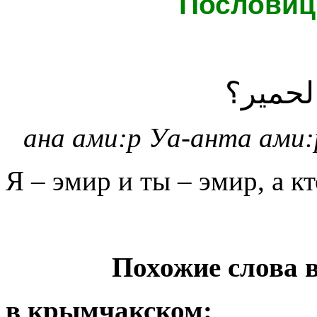
Пословиц
لحمير؟
а
на ами:р Уа-анта ами:
Я – эмир и ты – эмир, а к
Похожие слова 
в крымчакском: