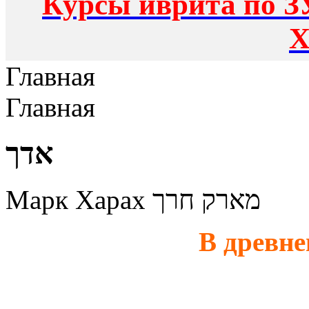
Курсы иврита по З
Х
Главная
Главная
אדך
Марк Харах מארק חרך
В древн