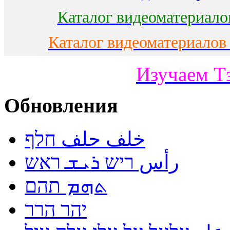
Каталог видеоматериало
Каталог видеоматериалов
Изучаем Т
Обновления
خلف حلف חלף
رأس ריש ܪܝܫ ראש
ܬܗܡ תהם
יהר הרר