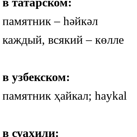
в татарском:
памятник – һәйкәл
каждый, всякий – көлле
в узбекском:
памятник ҳайкал; haykal
в суахили: