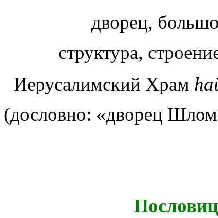
дворец, большо
структура, строени
Иерусалимский Храм
h
а
(дословно: «дворец Шлом
Пословиц