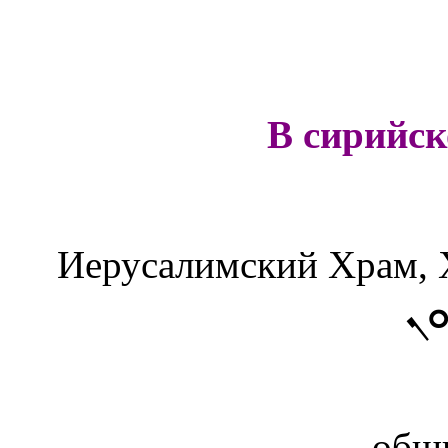
В сирийс
Иерусалимский Храм,
ܢ
общ