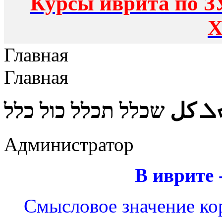
Курсы иврита по З
Х
Главная
Главная
ܠ كل שכלל תכלל כול כלל
Администратор
В иврите 
Смысловое значение ко