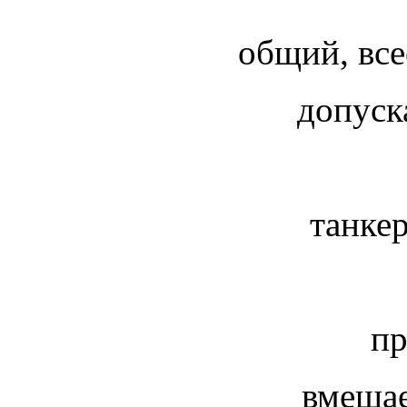
общий,
вс
допуск
танке
пр
вмещае