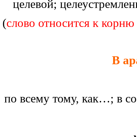
целевой; целеустремле
(
В а
по всему тому, как…; в 