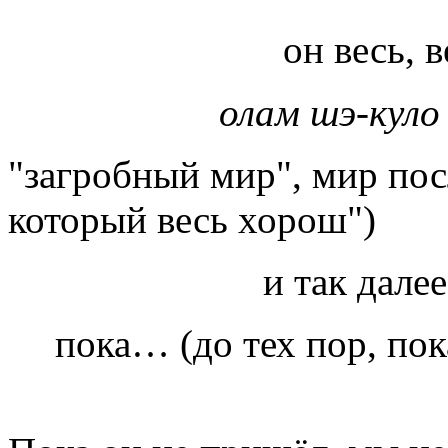
он весь, 
олам шэ-куло
"загробный мир", мир пос
который весь хорош")
и так дале
пока… (до тех пор, по