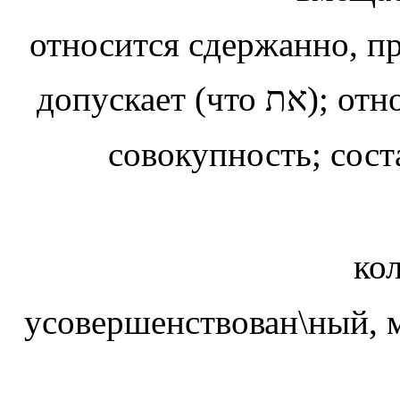
относится сдержанно,
пр
допускает (что את);
отн
совокупность; соста
ко
усовершенствован\ный,