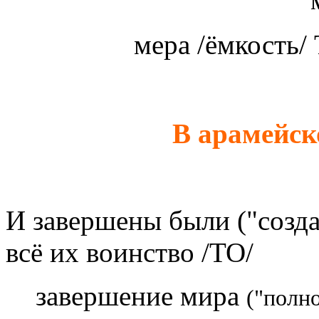
мера /ёмкость/
И завершены были
("созд
всё их воинство /ТО/
завершение мира
("полно