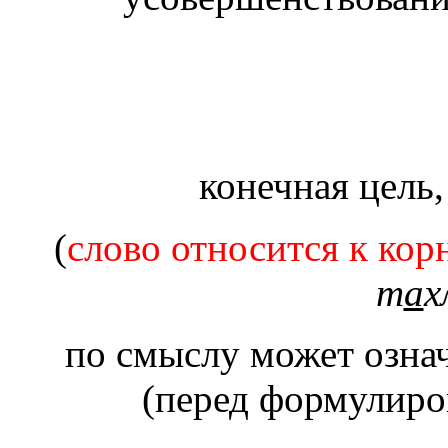
конечная цель
(
т
а
х
по смыслу может означ
(перед формулиро