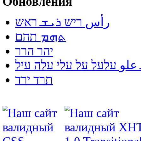
Обновления
رأس ריש ܪܝܫ ראש
ܬܗܡ תהם
יהר הרר
لو עלעל על עלי עלה עיל
תרד ירד