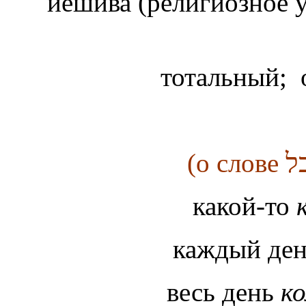
йешива (религиозное 
тотальный;
(о слове
какой-то
каждый де
весь день
к