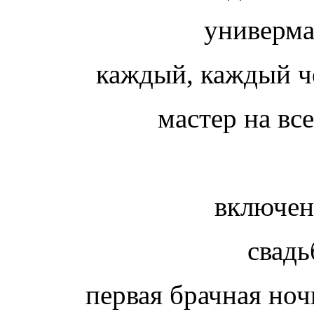
универм
каждый, каждый ч
мастер на все
включе
свад
первая брачная но