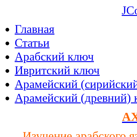
JC
Главная
Статьи
Арабский ключ
Ивритский ключ
Арамейский (сирийски
Арамейский (древний) 
AX
Изучение арабского я