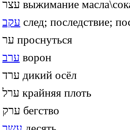
עצר выжимание масла\со
עקב
след; последствие; по
ער проснуться
ערב
ворон
ערד дикий осёл
ערל крайняя плоть
ערק бегство
עשר
десять