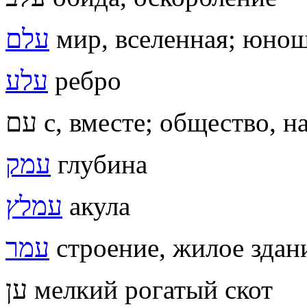
עלם
мир, вселенная; юно
עלע
ребро
עם с, вместе; общество, 
עמק
глубина
עמלץ
акула
עמר
строение, жилое здан
ען мелкий рогатый скот