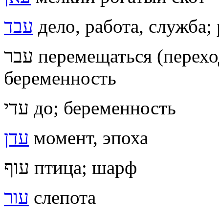
עבד
дело, работа, служба;
עבר перемещаться (переходить, переезжать); зачатие,
беременность
עדי до; беременность
עדן
момент, эпоха
עוף птица; шарф
עור
слепота