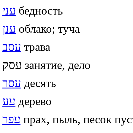
עני
бедность
ענן
облако; туча
עסב
трава
עסק занятие, дело
עסר
десять
עע
дерево
עפר
прах, пыль, песок пу