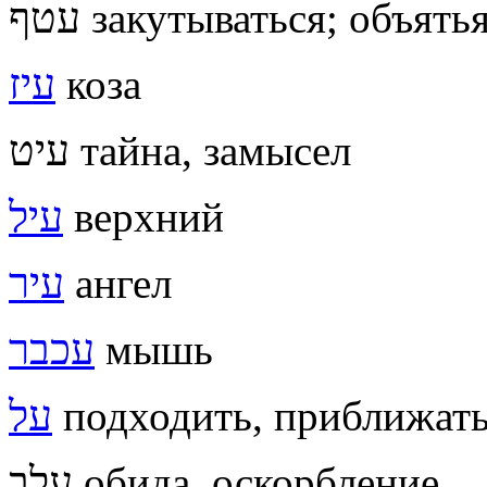
עטף закутываться; объять
עיז
коза
עיט тайна, замысел
עיל
верхний
עיר
ангел
עכבר
мышь
על
подходить, приближать
עלב обида, оскорбление