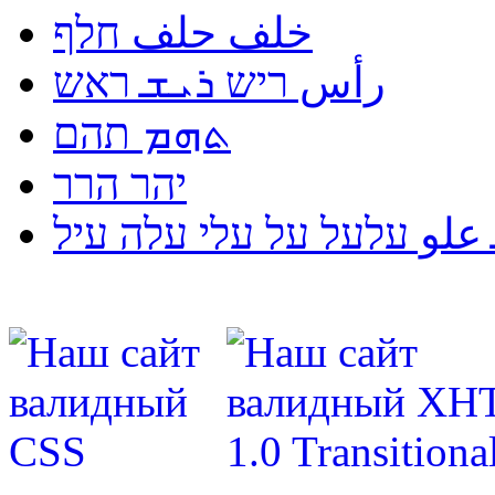
خلف حلف חלף
رأس ריש ܪܝܫ ראש
ܬܗܡ תהם
יהר הרר
لو עלעל על עלי עלה עיל