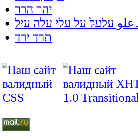
יהר הרר
لو עלעל על עלי עלה עיל
תרד ירד