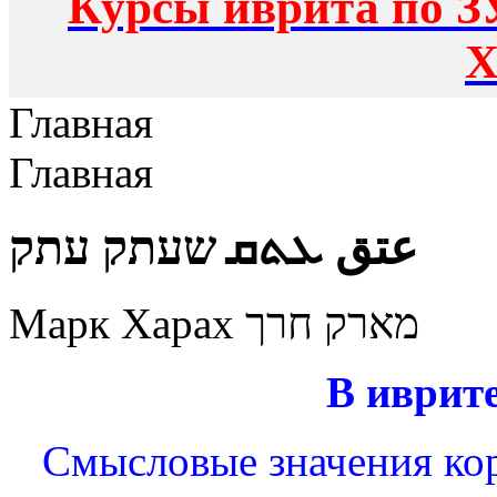
Курсы иврита по З
Х
Главная
Главная
عتق ܥܬܩ שעתק עתק
Марк Харах מארק חרך
В иврите
Смысловые значения кор