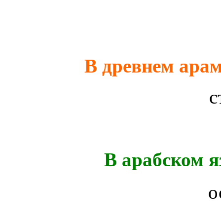
В древнем арам
с
В арабском я
о