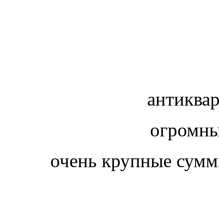
антиква
огромн
очень крупные су