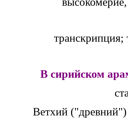
высокомерие,
транскрипция;
В сирийском ара
ст
Ветхий ("древний"