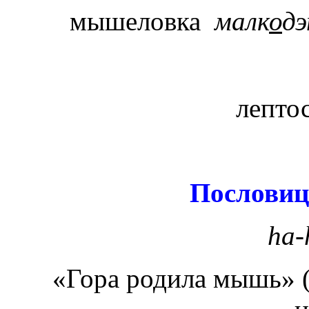
мышеловка
малк
о
д
лепто
Пословиц
h
а-
«Гора родила мышь» 