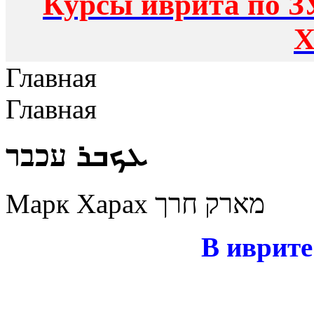
Курсы иврита по З
Х
Главная
Главная
ܥܟܒܪ עכבר
Марк Харах מארק חרך
В иврите