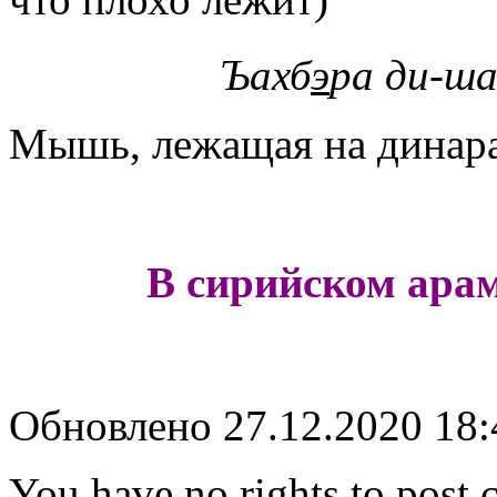
Ъахб
э
ра ди-ша
Мышь, лежащая на динарах
В сирийском арам
Обновлено 27.12.2020 18
You have no rights to post