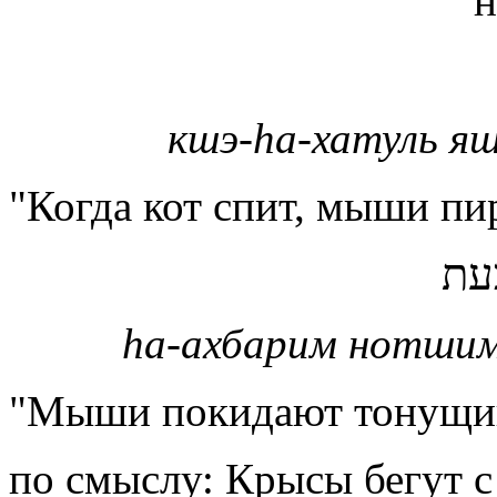
н
кшэ-hа-хатуль я
"Когда кот спит, мыши пи
עת
hа-ахбарим нотшим
"Мыши покидают тонущий
по смыслу: Крысы бегут с