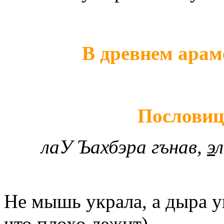
В древнем арам
Пословиц
лаУ Ъахбэра гънав,
э
л
Не мышь украла, а дыра у
что плохо лежит)