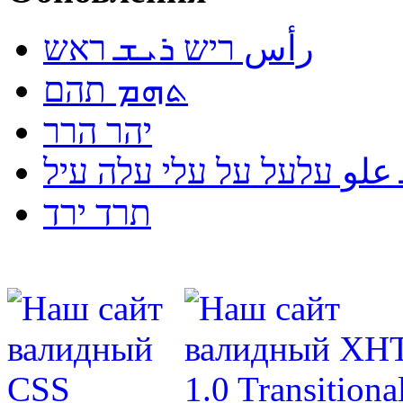
رأس ריש ܪܝܫ ראש
ܬܗܡ תהם
יהר הרר
لو עלעל על עלי עלה עיל
תרד ירד