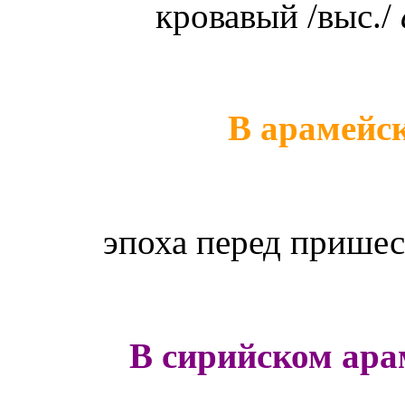
кровавый /выс./
В арамейс
эпоха перед прише
В сирийском ара