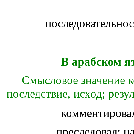
последовательнос
В арабском я
Смысловое значение к
последствие, исход; резу
комментировал
преследовал; н