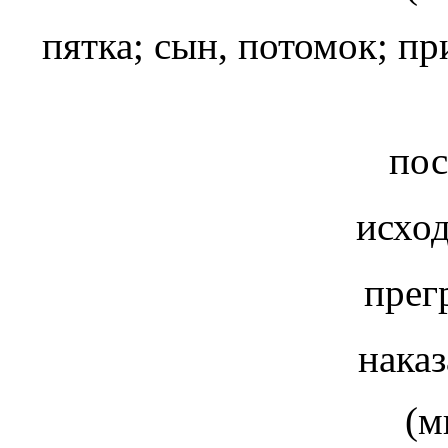
пятка; сын, потомок; п
пос
исход
прег
наказ