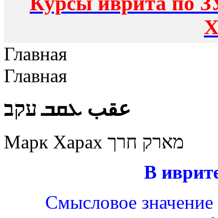
Курсы иврита по З
Х
Главная
Главная
عقب ܥܩܒ עקב
Марк Харах מארק חרך
В иврит
Смысловое значение к