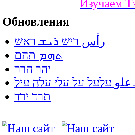
Изучаем Т
Обновления
رأس ריש ܪܝܫ ראש
ܬܗܡ תהם
יהר הרר
لو עלעל על עלי עלה עיל
תרד ירד