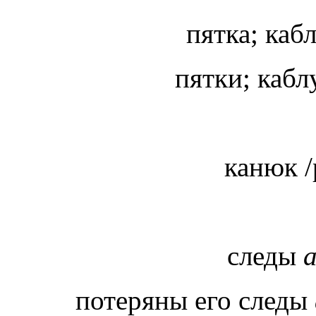
пятка; кабл
пятки; каб
канюк /
следы
потеряны его следы