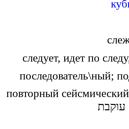
куб
сле
последователь\ный; по
повторный сейсмически
עוקבת