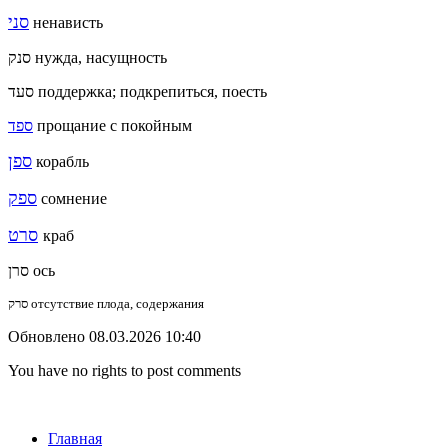
סני
ненависть
סנק нужда, насущность
סעד поддержка; подкрепиться, поесть
ספד
прощание с покойным
ספן
корабль
ספק
сомнение
סרט
краб
סרן ось
סרק отсутствие плода, содержания
Обновлено 08.03.2026 10:40
You have no rights to post comments
Главная