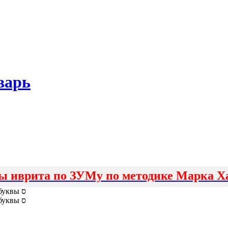
варь
ы иврита по ЗУМу по методике Марка Х
Корни, начинающиеся с буквы ס
Корни, начинающиеся с буквы ס