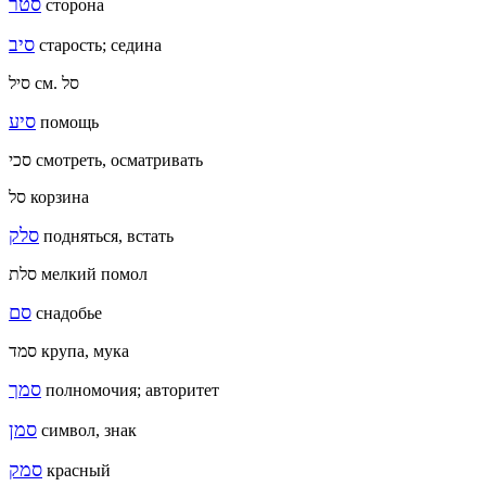
סטר
сторона
סיב
старость; седина
סיל см. סל
סיע
помощь
סכי смотреть, осматривать
סל корзина
סלק
подняться, встать
סלת мелкий помол
סם
снадобье
סמד крупа, мука
סמך
полномочия; авторитет
סמן
символ, знак
סמק
красный