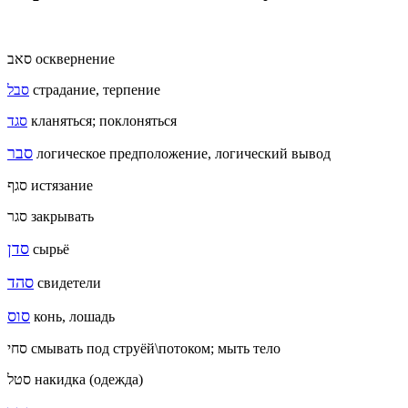
סאב осквернение
סבל
страдание, терпение
סגד
кланяться; поклоняться
סבר
логическое предположение, логический вывод
סגף истязание
סגר закрывать
סדן
сырьё
סהד
свидетели
סוס
конь, лошадь
סחי
смывать под струёй\потоком; мыть тело
סטל накидка (одежда)