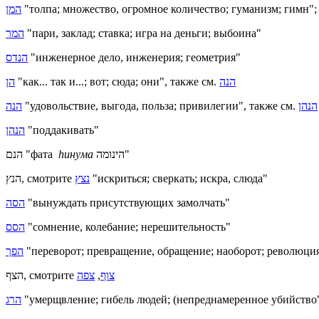
המן
"толпа; множество, огромное количество; гуманизм; гимн";
המר
"пари, заклад; ставка; игра на деньги; выбоина"
הנדס
"инженерное дело, инженерия; геометрия"
הן
"как... так и...; вот; сюда; они", также см.
הנה
הנה
"удовольствие, выгода, польза; привилегии", также см.
הנהן
הנהן
"поддакивать"
הנם "фата
hинума
הינומה"
הנץ, смотрите
נצץ
"искриться; сверкать; искра, слюда"
הסה
"вынуждать присутствующих замолчать"
הסס
"сомнение, колебание; нерешительность"
הפך
"переворот; превращение, обращение; наоборот; революци
הצף, смотрите
צפה
,
צוף
הרג
"умерщвление; гибель людей; (непреднамеренное убийство