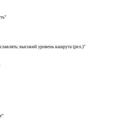
сть"
славлять; высокий уровень кашрута (рел.)"
"
е"