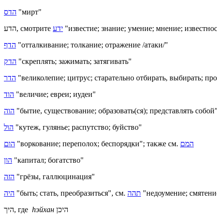
הדס
"мирт"
הדע, смотрите
ידע
"известие; знание; умение; мнение; известно
הדף
"отталкивание; толкание; отражение /атаки/"
הדק
"скреплять; зажимать; затягивать"
הדר
"великолепие; цитрус; старательно отбирать, выбирать; про
הוד
"величие; евреи; иудеи"
הוה
"бытие, существование; образовать(ся); представлять собой
הול
"кутеж, гулянье; распутство; буйство"
הום
"воркование; переполох; беспорядки"; также см.
המם
הון
"капитал; богатство"
הזה
"грёзы, галлюцинация"
היה
"быть; стать, преобразиться", см.
תהה
"недоумение; смятени
היך, где
h
эйхан
היכן