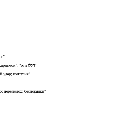
сс"
"прославлять, восхвалять; псалмы; поминание чудотворца; кардамон"; "эти הללו"
 удар; контузия"
о; переполох; беспорядки"