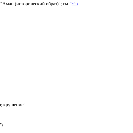
 "Аман (исторический образ)"; см.
הימן
я; крушение"
")