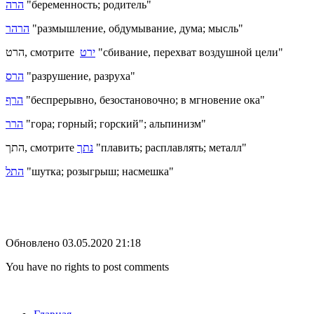
הרה
"беременность; родитель"
הרהר
"размышление, обдумывание, дума; мысль"
הרט, смотрите
ירט
"сбивание, перехват воздушной цели"
הרס
"разрушение, разруха"
הרף
"беспрерывно, безостановочно; в мгновение ока"
הרר
"гора; горный; горский"; альпинизм"
התך, смотрите
נתך
"плавить; расплавлять; металл"
התל
"шутка; розыгрыш; насмешка"
Обновлено 03.05.2020 21:18
You have no rights to post comments