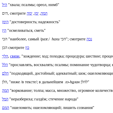
היל
"хвала; псалмы; ореол, нимб"
הים, смотрите
ימה
,
ימן
,
המה
הימן
"достоверность; надежность"
הין
"
осмеливаться, сметь"
הכי "наиболее, самый /разг./
hахи
הכי"; смотрите
נכה
כון
הכן смотрите
הלך
,
связи
, "хождение; ход; походка; процедура; шествие; проце
הלל
הלם
"подходящий, достойный; адекватный; шок; ошеломляющий
הלן, "ниже /в тексте/; в дальнейшем
лэ-h
а
лан
להלן"
המה
"воркование; толпа; масса, множество, огромное количеств
המל
"неразбериха; галдёж; стечение народа"
המם
"ошеломить; ошеломляющий; лишить сознания"