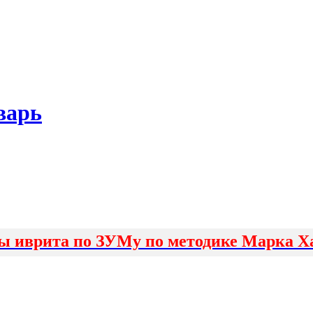
варь
ы иврита по ЗУМу по методике Марка Х