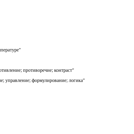
мпературе"
ротивление; противоречие; контраст"
е; управление; формулирование; логика"