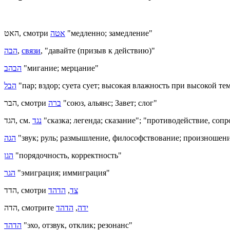
האט, смотри
אטה
"медленно; замедление"
הבה
,
связи
, "давайте (призыв к действию)"
הבהב
"мигание; мерцание"
הבל
"пар; вздор; суета сует; высокая влажность при высокой те
הבר, смотри
ברה
"союз, альянс; Завет; слог"
הגד, см.
נגד
"сказка; легенда; сказание"; "противодействие, соп
הגה
"звук; руль; размышление, философствование; произношени
הגן
"порядочность, корректность"
הגר
"эмиграция; иммиграция"
הדד, смотри
הדהד
,
צד
הדה, смотрите
הדהד
,
ידה
הדהד
"эхо, отзвук, отклик; резонанс"