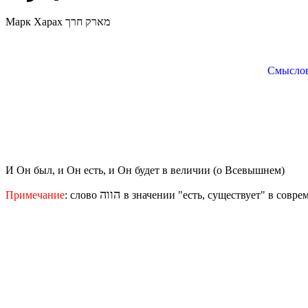
Марк Харах מארק חרך
Смыслово
И Он был, и Он есть, и Он будет
в величии
(о Всевышнем)
הווה
Примечание
: слово