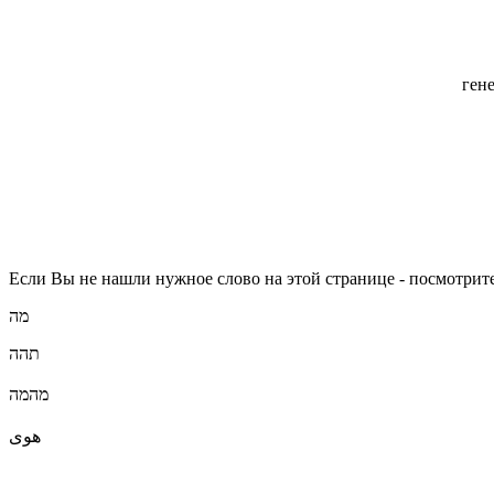
ген
Если Вы не нашли нужное слово на этой странице - посмотрите
מה
תהה
מהמה
هوى