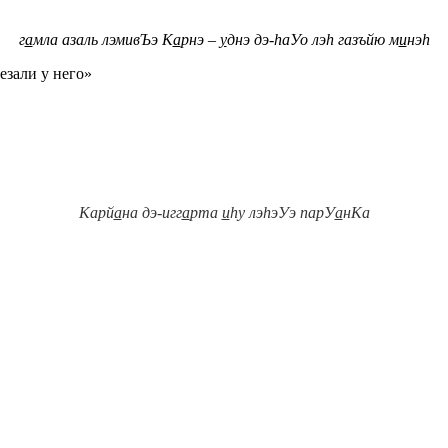
г
а
мла азаль лэмивЪэ К
а
рнэ –
у
днэ дэ-
h
аУо лэ
h
газъйю м
и
нэ
h
езали у него»
Карй
а
на дэ-игг
а
рта
и
hу лэhэУэ парУ
а
нКа