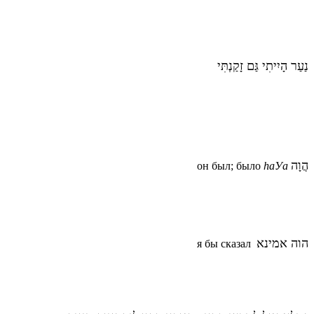
נַעַר הָיִיתִי גַּם זָקַנְתִּי
הֲוָה
он был; было
hаУа
הוה אמינא
я бы сказал