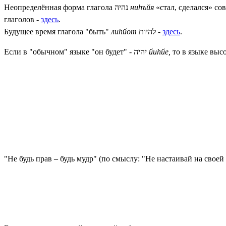
Неопределённая форма глагола
נהיה
ни
h
ъйя
«стал, сделался» с
глаголов -
здесь
.
Будущее время глагола "
быть
"
ли
h
йот
להיות
-
здесь
.
Если в "обычном" языке "он будет" - יהיה
йиhйе,
"Не будь прав – будь мудр" (по смыслу: "Не настаивай на свое