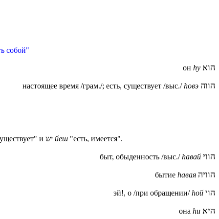
ть собой"
הוא
он
hу
הווה
настоящее время /грам./; есть, существует /выс./
hовэ
"существует" и יש
йеш
"есть, имеется".
הווי
быт, обыденность /выс./
h
авай
הוויה
бытие
hавая
הוי
эй!, о /при обращении/
h
ой
היא
она
hи