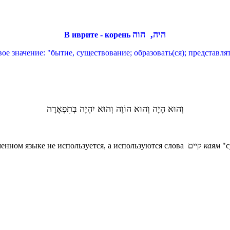
היה, הוה
В иврите - корень
е значение: "бытие, существование; образовать(ся); представля
וְהוּא הָיָה וְהוּא הוֹוֶה וְהוּא יִהְיֶה בְּתִפְאָרָה
в значении "есть, существует" в современном языке не используется, а используются слова קיים
каям