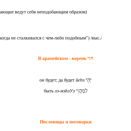
ужающие ведут себя неподобающим образом)
огда не сталкивался с чем-либо подобным") /выс./
הוי
В арамейском - корень
יְהֵי
он будет; да будет
йеhэ
לְמֶהֱוֵי
быть
лэ-мэhэУэ
Пословицы и поговорки