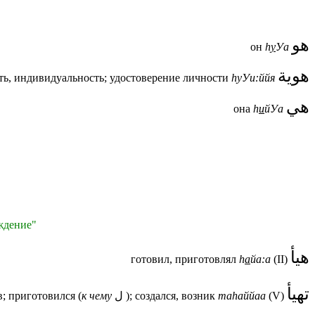
هو
он
h
у
Уа
هوية
ть, индивидуальность; удостоверение личности
h
уУи:ййя
هي
она
h
и
й
Уа
еждение"
هيأ
готовил, приготовлял
h
а
йа:а
(II)
تهيأ
в; приготовился (
к чему
ل
); создался, возник
та
h
аййаа
(V)