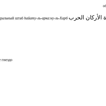
о
ة الأركان الحرب
еральный штаб
h
айату-ль-арка:ну-ль-Харб
 гнездо