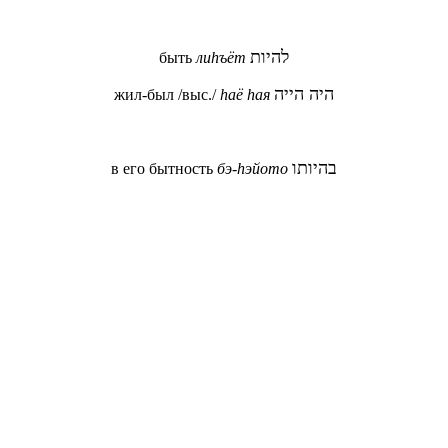
להיות
быть
лиhъёт
היה הייה
жил-был /выс./
hаё hая
בהיותו
в его бытность
бэ-hэйото