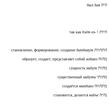
היה
был
hая
היות ו
так как
hэёт вэ-
התהוות
становление, формирование, создание
hитhавут
מהוה
образует, создает; представляет собой
мэhавэ
מהות
сущность
ма
h
ут
מהותי
существенный
ма
h
ути
מתהווה
создаётся
митhавэ
נהיה
становится, делается
ниhъе