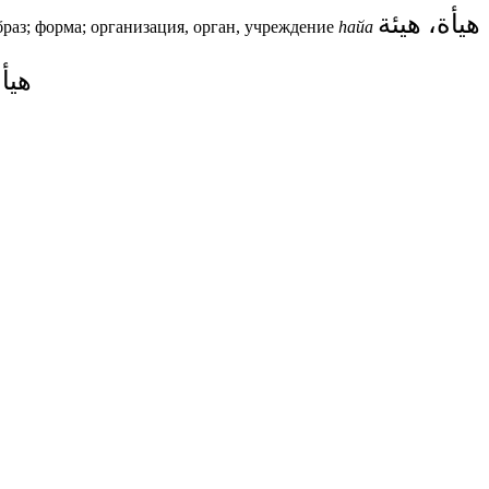
هيأة، هيئة
браз; форма; организация, орган, учреждение
h
айа
هيأ