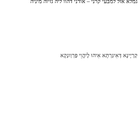
גמלא אזל למבעי קרני – אודני דהוו ליה גזיוה מיניה
קַרְיָינָא דְּאִיגַּרְתָּא אִיהוּ לֶיהֱוֵי פַּרְוַונְקָא