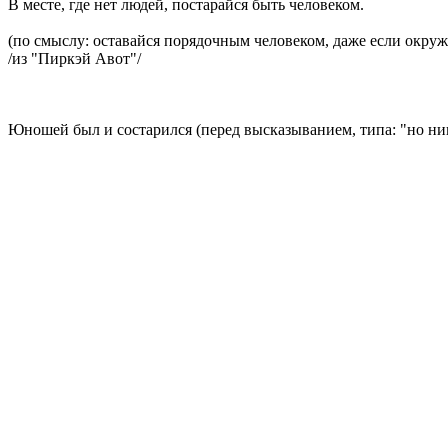
В месте, где нет людей, постарайся быть человеком.
(по смыслу: оставайся порядочным человеком, даже если окр
/из "Пиркэй Авот"/
Юношей был и состарился (перед высказыванием, типа: "но ник