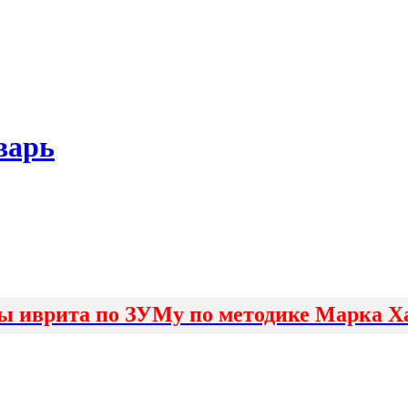
варь
ы иврита по ЗУМу по методике Марка Х