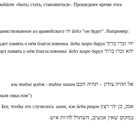
ли
h
йот
«быть; стать, становиться». Прошедшее время этих
 заимствованное из арамейского
יהי
йеhэ
"он будет". Например:
יהי זכרו ברוך
удет память о нём благословенна
йеhи зихро барух
יהא זכרו ברוך
дет память о нём благословенна
йеhэ зихро барух
אל תהיה צודק – תהיה חכם
аль тиhъе цодэк -
тиhъе
хахам
равым смыслом")
אמן, כן יהי רצון
 Бог, чтобы это случилось
амэн, кэн йеhи рацон
במקום שאין אנשים, השתדל להיות איש