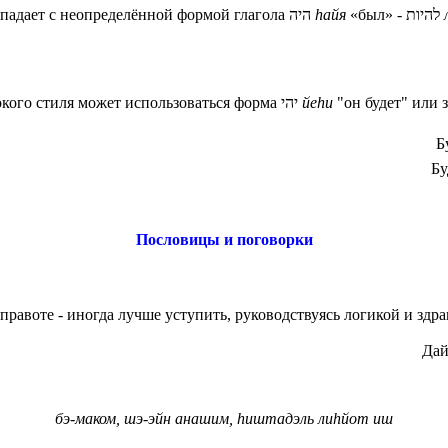
овпадает с неопределённой формой глагола
היה
h
айя
«был» -
להיות
то в языке высокого стиля может использоваться форма יהי
йеhи
"он будет" или
Б
Бу
Пословицы и поговорки
й правоте - иногда лучше уступить, руководствуясь логикой и зд
Дай
бэ-маком, шэ-эйн анашим, hиштадэль лиhйот иш