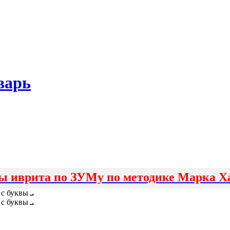
варь
ы иврита по ЗУМу по методике Марка Х
Корни, начинающиеся с буквы ܝ
Корни, начинающиеся с буквы ܝ