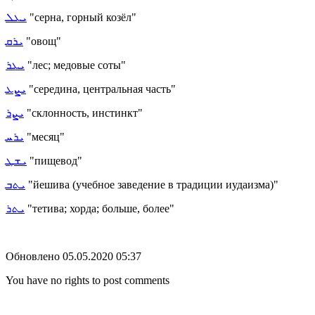
ܝܥܠ
"серна, горный козёл"
ܝܪܩ
"овощ"
ܝܥܪ
"лес; медовые соты"
ܝܨܥ
"середина, центральная часть"
ܝܨܪ
"склонность, инстинкт"
ܝܪܚ
"месяц"
ܝܫܛ
"пищевод"
ܝܬܒ
"йешива (учебное заведение в традиции иудаизма)"
ܝܬܪ
"
тетива; хорда; больше, более"
Обновлено 05.05.2020 05:37
You have no rights to post comments