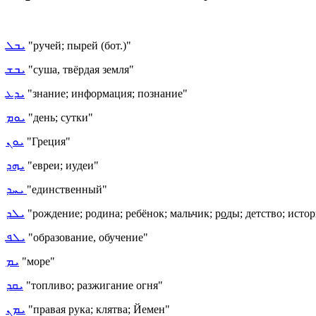
ܝܒܠ
"ручей; пырей (бот.)"
ܝܒܫ
"суша, твёрдая земля"
ܝܕܥ
"знание; информация; познание"
ܝܘܡ
"день; сутки"
ܝܘܢ
"Греция"
ܝܗܕ
"евреи; иудеи"
ܝܚܕ
"единственный"
ܝܠܕ
"рождение; родина; ребёнок; мальчик; р
о
ды; детство; исто
ܝܠܦ
"образование, обучение"
ܝܡ
"море"
ܝܩܕ
"топливо; разжигание огня"
ܝܡܢ
"правая рука; клятва; Йемен"