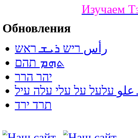
Изучаем Т
Обновления
رأس ריש ܪܝܫ ראש
ܬܗܡ תהם
יהר הרר
لو עלעל על עלי עלה עיל
תרד ירד