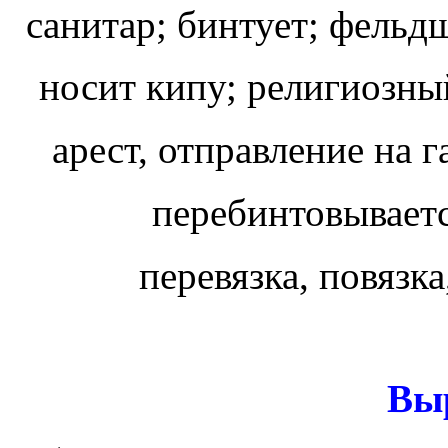
санитар; бинтует; фельдш
носит кипу; религиозны
арест, отправление на г
перебинтовываетс
перевязка, повязка
Вы