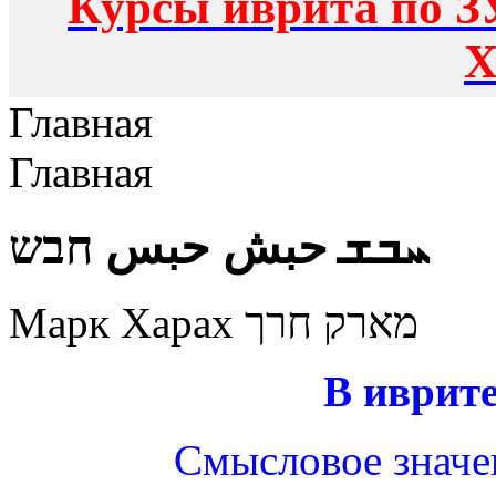
Курсы иврита по З
Х
Главная
Главная
ܚܒܫ حبش حبس חבש
Марк Харах מארק חרך
В иврите
Смысловое значе