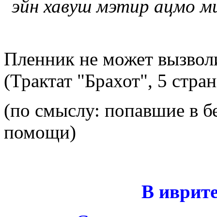
эйн хавуш мэтир ацмо м
Пленник не может вызволи
(Трактат "Брахот", 5 стра
(по смыслу: попавшие в б
помощи)
В иврите