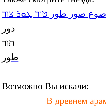
وغ صور طور טור ܛܘܪ צור
دور
תור
طور
Возможно Вы искали:
В древнем ара