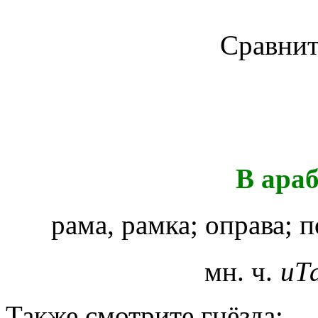
Сравнит
В ара
рама, рамка; оправа; 
мн. ч.
иТ
Также смотрите гнёзда: