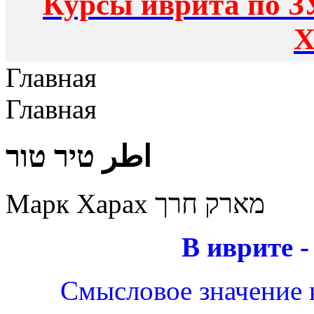
Курсы иврита по З
Х
Главная
Главная
اطر טיר טור
Марк Харах מארק חרך
В иврите 
Смысловое значение к