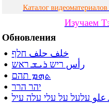
Каталог видеоматериалов
Изучаем Т
Обновления
خلف حلف חלף
رأس ריש ܪܝܫ ראש
ܬܗܡ תהם
יהר הרר
لو עלעל על עלי עלה עיל