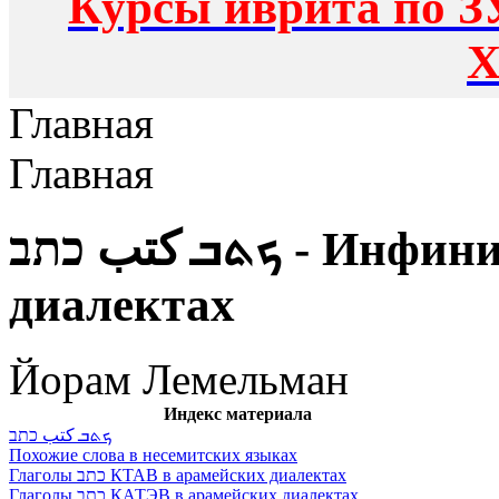
Курсы иврита по З
Х
Главная
Главная
ܟܬܒ كتب כתב - Инфинитив в арамейских
диалектах
Йорам Лемельман
Индекс материала
ܟܬܒ كتب כתב
Похожие слова в несемитских языках
Глаголы כתב КТАВ в арамейских диалектах
Глаголы כתב КАТЭВ в арамейских диалектах