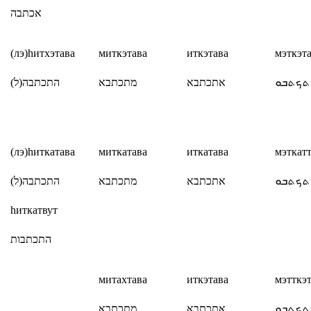
אכתבה
(лэ)
h
итхэтава
миткэтава
иткэтава
мэткэт
(
ל
)
התכתבה
מתכתבא
אתכתבא
ܬܟܬܒܘ
(лэ)
h
иткатава
миткатава
иткатава
мэткат
(
ל
)
התכתבה
מתכתבא
אתכתבא
ܬܟܬܒܘ
h
иткатвут
התכתבות
мит
ах
тава
иткэтава
мэтткэ
ܬܟܬܒܘ
אתכתבא
מתכתבא