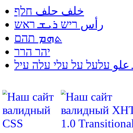
خلف حلف חלף
رأس ריש ܪܝܫ ראש
ܬܗܡ תהם
יהר הרר
لو עלעל על עלי עלה עיל