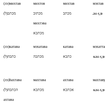
(лэ)михтав
михтов
михтав
мэхтав
(
ל
)
מכתב
מכתוב
מכתב
ܡܟܬܒ
михтэва
מכתבא
(лэ)катава
мэхатава
катава
мэхатт
(
ל
)
כתבה
מכתבה
כתבא
ܡܟܬܒܘ
(лэ)
h
а
х
тава
махтава
ахтава
махтав
(
ל
)
הכתבה
מכתבא
אכתבא
ܡܟܬܒܘ
ахтава