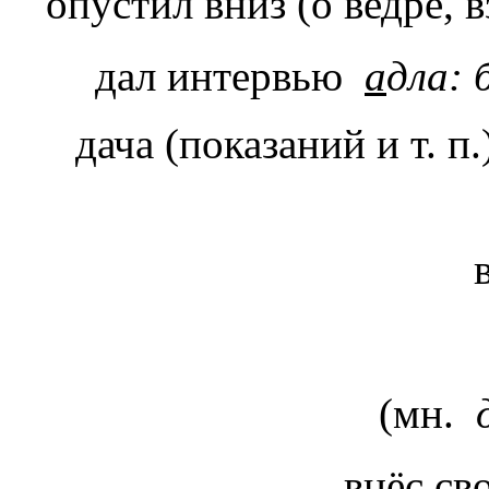
опустил вниз (о ведре, 
дал интервью
а
дла: 
дача (показаний и т. 
(мн.
внёс с