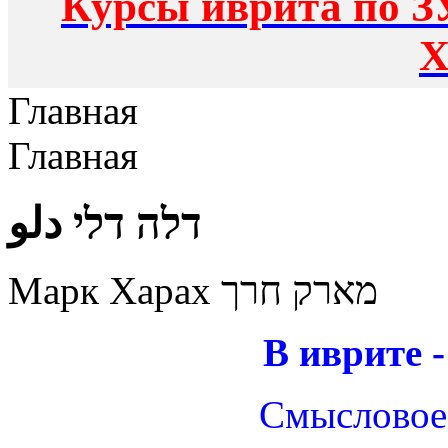
Курсы иврита по З
Х
Главная
Главная
דלה דלי دلو
Марк Харах מארק חרך
В иврите 
Смысловое 