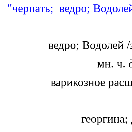
"черпать; ведро; Водоле
ведро; Водолей /
мн. ч.
варикозное расш
георгина;