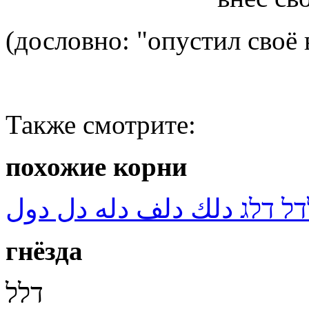
(дословно: "опустил своё 
Также смотрите:
похожие корни
דל דלג دلك دلف دله دل دول
гнёзда
דלל