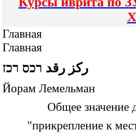
Курсы иврита по З
Х
Главная
Главная
ركز رقد רכס רכז
Йорам Лемельман
Общее значение 
"прикрепление к мест