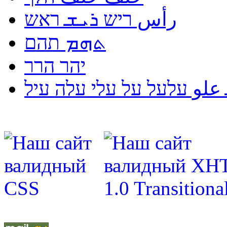
رأس ריש ܪܝܫ ראש
ܬܗܡ תהם
יהר הרר
لو עלעל על עלי עלה עיל