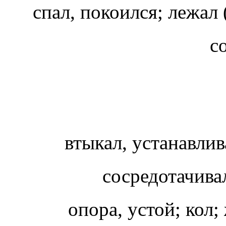
спал, покоился; лежал
с
втыкал, устанавли
сосредотачива
опора, устой; кол