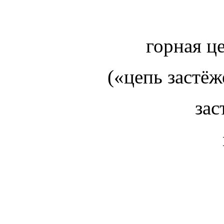
горная ц
(«цепь застёж
зас