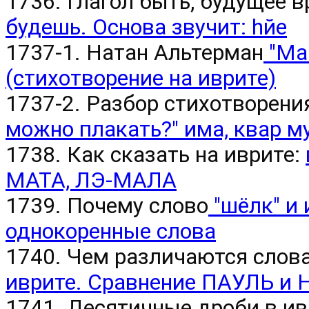
1736. Глагол быть, будущее 
будешь. Основа звучит: hйе
1737-1. Натан Альтерман
"Ма
(стихотворение на иврите)
1737-2. Разбор стихотворен
можно плакать?" има, квар м
1738. Как сказать на иврите:
МАТА, ЛЭ-МАЛА
1739. Почему слово
"шёлк" и 
однокоренные слова
1740. Чем различаются слов
иврите. Сравнение ПАУЛЬ 
1741. Десятичные дроби в ив