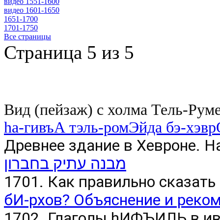
видео 1551-1600
видео 1601-1650
1651-1700
1701-1750
Все страницы
Страница 5 из 5
Вид (пейзаж) с холма Тель-Рум
hа-гивъА тэль-ромЭйда бэ-хэв
Древнее здание в Хевроне. Н
מבנה עתיק בחברון
1701. Как правильно сказать 
бИ-рхов? Объяснение и реко
1702. Глаголы hИФЪИЛЬ в ив