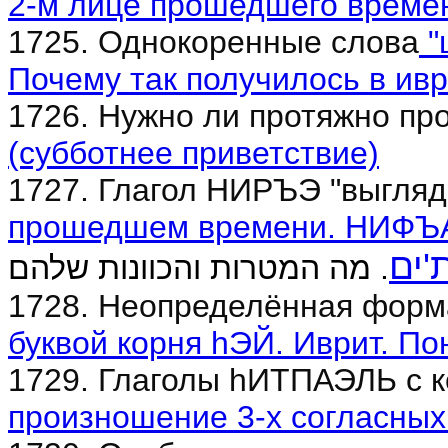
2-м лице прошедшего времен
1725. Однокоренные слова
"
Почему так получилось в ив
1726. Нужно ли протяжно пр
(субботнее приветствие)
1727. Глагол НИРЪЭ "выгляд
прошедшем времени. НИФЪА
'ים
. מה המטרות והכוונות שלהם
1728. Неопределённая форм
буквой корня hЭЙ. Иврит. По
1729. Глаголы hИТПАЭЛЬ с ко
произношение 3-х согласных