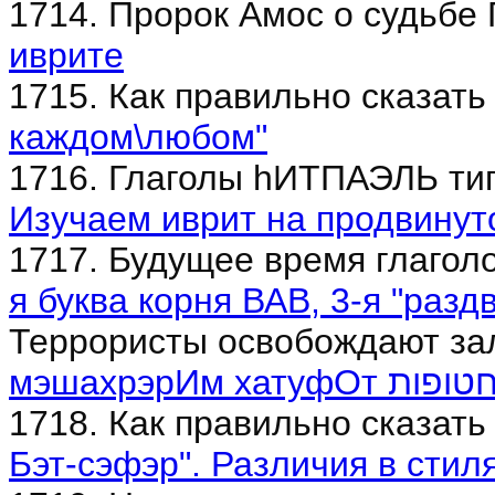
1714. Пророк Амос о судьбе 
иврите
1715. Как правильно сказать
каждом\любом"
1716. Глаголы hИТПАЭЛЬ ти
Изучаем иврит на продвинут
1717. Будущее время глаг
я буква корня ВАВ, 3-я "разд
Террористы освобождают за
мэшахрэрИм
1718. Как правильно сказать
Бэт-сэфэр". Различия в стил