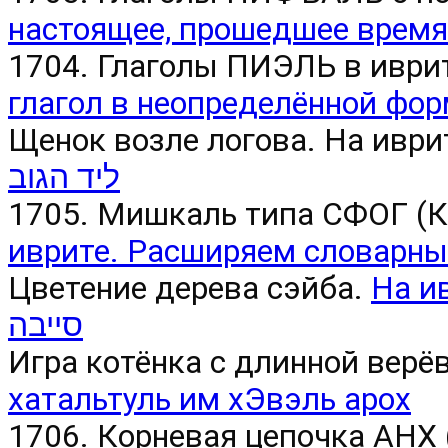
настоящее, прошедшее время
1704. Глаголы ПИЭЛЬ в иврит
глагол в неопределённой фо
Щенок возле логова. На иври
ליד הגוב
1705. Мишкаль типа СФОГ (
иврите. Расширяем словарны
Цветение дерева сэйба.
На ивр
סייבה
Игра котёнка с длинной верёв
хатальтуль им хЭвэль арох
1706. Корневая цепочка АНХ 