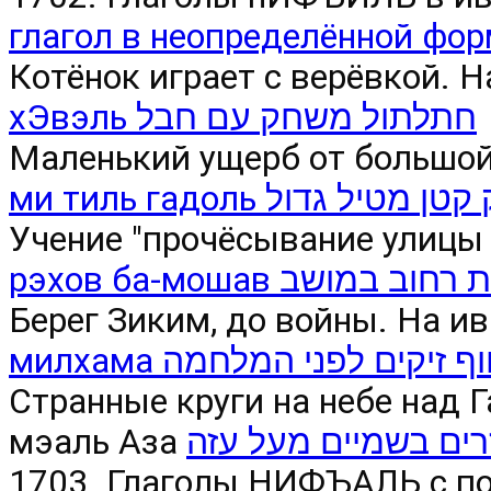
глагол в неопределённой фо
Котёнок играет с верёвкой. 
хЭвэль חתלתול משחק עם חבל
Маленький ущерб от большой
ми тиль гадоль טן מטיל גדול
Учение "прочёсывание улицы в
рэхов ба-мошав במושב
Берег Зиким, до войны. На и
милхама ף זיקים לפני המלחמה
Странные круги на небе над
мэаль Аза
זרים בשמיים מעל עזה
1703. Глаголы НИФЪАЛЬ с по