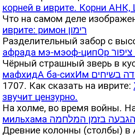
корней в иврите. Корни АНК,
Что на самом деле изображе
иврите: римон רימון
Разделительный забор с выс
афрада мэ
Чёрный страшный зверь в кус
мафхидА ба-сихИ
1707. Как сказать на иврите:
звучит цензурно.
На холме, во время войны. На
мильхама בעה בזמן המלחמה
Древние колонны (столбы) в