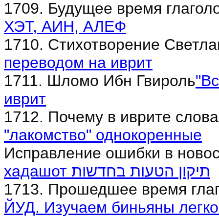
1709. Будущее время глагол
ХЭТ, АИН, АЛЕФ
1710. Стихотворение Светла
переводом на иврит
1711. Шломо Ибн Гвироль
"В
иврит
1712. Почему в иврите слов
"лакомство" однокоренные
Исправление ошибки в новос
хадашот תיקון הטעות בחדשות
1713. Прошедшее время гла
ЙУД. Изучаем биньяны легко