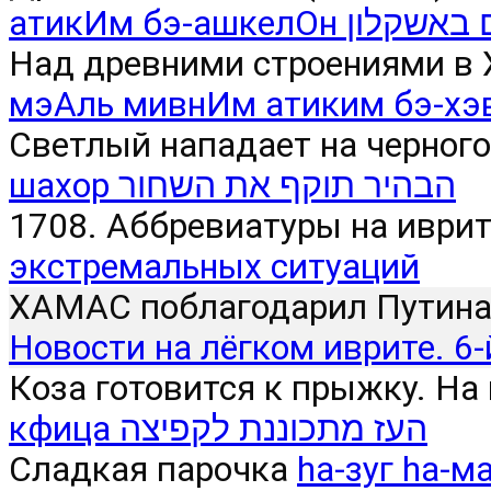
атикИм бэ-ашкел
Над древними строениями в 
мэАль мивнИм атиким бэ-хэ
Светлый нападает на черного
шахор הבהיר תוקף את השחור
1708. Аббревиатуры на иврит
экстремальных ситуаций
ХАМАС поблагодарил Путина.
Новости на лёгком иврите. 6-
Коза готовится к прыжку. На
кфица העז מתכוננת לקפיצה
Сладкая парочка