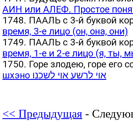
АИН или АЛЕФ. Простое поня
1748. ПААЛЬ с 3-й буквой ко
время, 3-е лицо (он, она, они)
1749. ПААЛЬ с 3-й буквой ко
время, 1-е и 2-е лицо (я, ты, м
1750. Горе злодею, горе его с
шхэно אוי לרשע אוי לשכנו
<< Предыдущая
- Следую