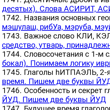
десятых). Слова АСИРИТ, А
1742. Названия основных гео
мэшулаш, рибУа, мэруба, мэу
1743. Важное слово КЛИ, К
средство, утварь, принадлежн
1744. Словосочетания с 1-м 
бокал). Понимаем логику ивр
1745. Глаголы hИТПАЭЛЬ, 2-я
время. Пишем две буквы ЙУ
1746. Особенность и секрет 
ЙУД. Пишем две буквы ЙУД
1747. Будущее время глагол