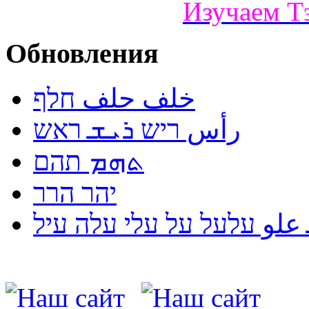
Изучаем Т
Обновления
خلف حلف חלף
رأس ריש ܪܝܫ ראש
ܬܗܡ תהם
יהר הרר
لو עלעל על עלי עלה עיל