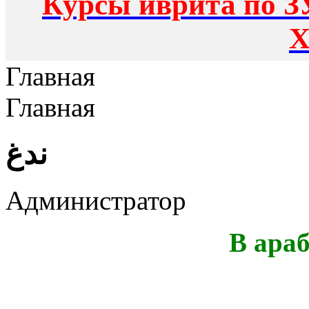
Курсы иврита по З
Х
Главная
Главная
ندغ
Администратор
В ара