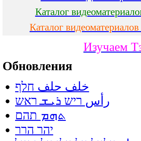
Каталог видеоматериало
Каталог видеоматериалов
Изучаем Т
Обновления
خلف حلف חלף
رأس ריש ܪܝܫ ראש
ܬܗܡ תהם
יהר הרר