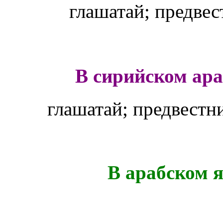
глашатай; предве
В сирийском ара
глашатай; предвестн
В арабском я