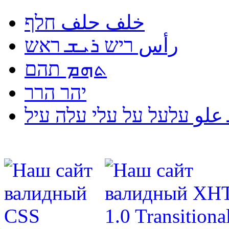
خلف حلف חלף
رأس ריש ܪܝܫ ראש
ܬܗܡ תהם
יהר הרר
لو עלעל על עלי עלה עיל