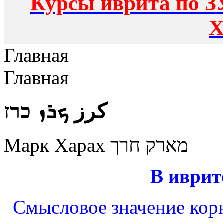
Курсы иврита по З
Х
Главная
Главная
كرز ܟܪܙ כרז
Марк Харах מארק חרך
В иврит
Смысловое значение корн